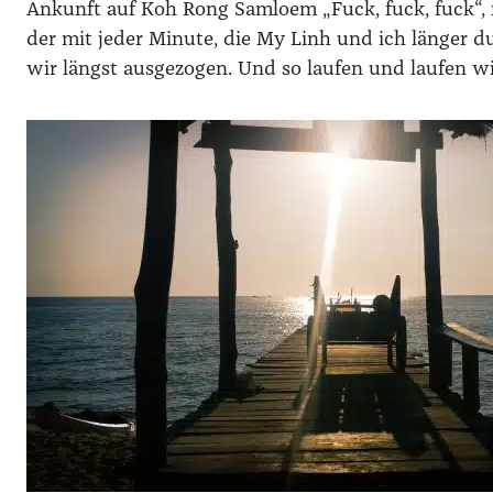
Ankunft auf Koh Rong Samloem „Fuck, fuck, fuck“, mur­
der mit jeder Minu­te, die My Linh und ich län­ger du
wir längst aus­ge­zo­gen. Und so lau­fen und lau­fen w