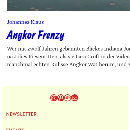
Johannes Klaus
Angkor Frenzy
Wer mit zwölf Jah­ren gebann­ten Bli­ckes India­na Jon
na Jolies Rie­sen­tit­ten, als sie Lara Croft in der Vid
manch­mal ech­ten Kulis­se Ang­kor Wat her­um, und zer­b
Instagram
Pinterest
Spotify
E-Mail
NEWS­LET­TER