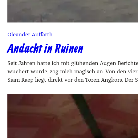
Oleander Auffarth
Andacht in Ruinen
Seit Jah­ren hat­te ich mit glü­hen­den Augen Berich­
wu­chert wur­de, zog mich magisch an. Von den vier­
Siam Raep liegt direkt vor den Toren Ang­kors. Der S