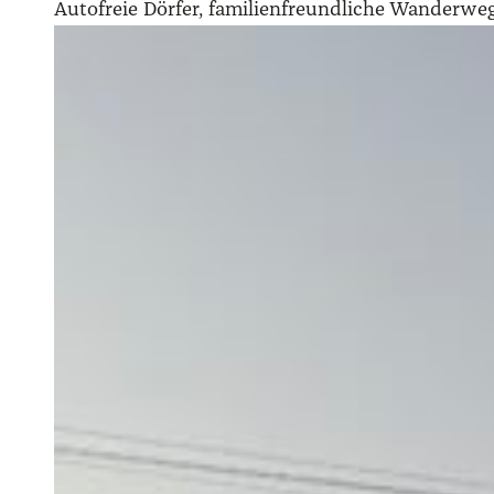
Autofreie Dörfer, familienfreundliche Wanderwege