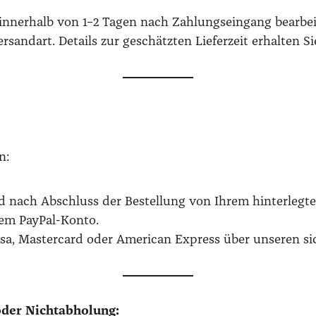
inner­halb von 1–2 Tagen nach Zah­lungs­ein­gang bear­bei
Ver­sand­art. Details zur geschätz­ten Lie­fer­zeit erhal­ten 
n:
 nach Abschluss der Bestel­lung von Ihrem hin­ter­leg­ten
em Pay­Pal-Kon­to.
a, Mas­ter­card oder Ame­ri­can Express über unse­ren siche
der Nicht­ab­ho­lung: