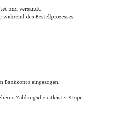
­tet und ver­sandt.
Sie wäh­rend des Bestell­pro­zes­ses.
 Bank­kon­to ein­ge­zo­gen.
­ren Zah­lungs­dienst­leis­ter Stri­pe.