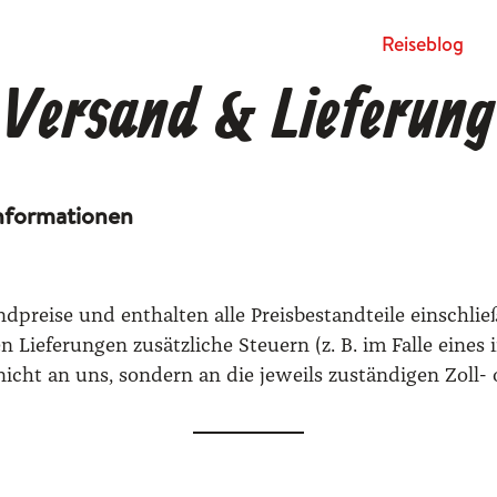
Rei­se­blog
Versand & Lieferung
informationen
prei­se und ent­hal­ten alle Preis­be­stand­tei­le ein­schlie
n Lie­fe­run­gen zusätz­li­che Steu­ern (z. B. im Fal­le eine
 nicht an uns, son­dern an die jeweils zustän­di­gen Zoll- o