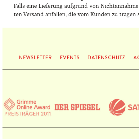
Falls eine Lie­fe­rung auf­grund von Nicht­an­nah­me
ten Ver­sand anfal­len, die vom Kun­den zu tra­gen 
NEWS­LET­TER
EVENTS
DATEN­SCHUTZ
A