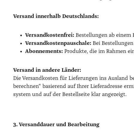
Ver­sand inner­halb Deutsch­lands:
Ver­sand­kos­ten­frei:
Bestel­lun­gen ab einem B
Ver­sand­kos­ten­pau­scha­le:
Bei Bestel­lun­gen
Abon­ne­ments:
Pro­duk­te, die im Rah­men ein
Ver­sand in ande­re Län­der:
Die Ver­sand­kos­ten für Lie­fe­run­gen ins Aus­lan
berech­nen“ basie­rend auf Ihrer Lie­fer­adres­se e
sys­tem und auf der Bestell­sei­te klar ange­zeigt.
3. Ver­sand­dau­er und Bear­bei­tung