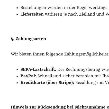
Bestel­lun­gen wer­den in der Regel werk­tags 
Lie­fer­zei­ten vari­ie­ren je nach Ziel­land und 
4. Zah­lungs­ar­ten
Wir bie­ten Ihnen fol­gen­de Zah­lungs­mög­lich­kei­te
SEPA-Last­schrift:
Der Rech­nungs­be­trag wird
Pay­Pal:
Schnell und sicher bezah­len mit Ihr
Kre­dit­kar­te (über Stri­pe):
Bezah­lung mit Vis
Hin­weis zur Rück­sen­dung bei Nicht­an­nah­me o