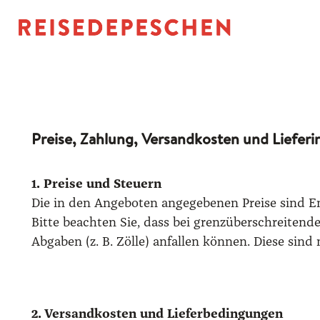
Preise, Zahlung, Versandkosten und Liefer
1. Prei­se und Steu­ern
Die in den Ange­bo­ten ange­ge­be­nen Prei­se sind End­
Bit­te beach­ten Sie, dass bei grenz­über­schrei­ten­de
Abga­ben (z. B. Zöl­le) anfal­len kön­nen. Die­se sind
2. Ver­sand­kos­ten und Lie­fer­be­din­gun­gen