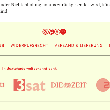
 oder Nicht­ab­ho­lung an uns zurück­ge­sen­det wird, kön­
sind.
Instagram
Pinterest
Spotify
E-Mail
GB
WIDERRUFSRECHT
VERSAND & LIEFERUNG
In Buxtehude weltbekannt dank