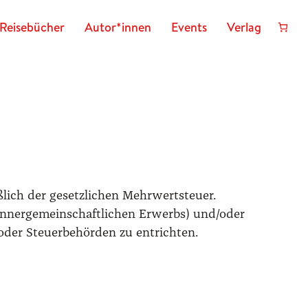
Reisebücher
Autor*innen
Events
Verlag
ß­lich der gesetz­li­chen Mehr­wert­steu­er.
s inner­ge­mein­schaft­li­chen Erwerbs) und/​oder
der Steu­er­be­hör­den zu ent­rich­ten.