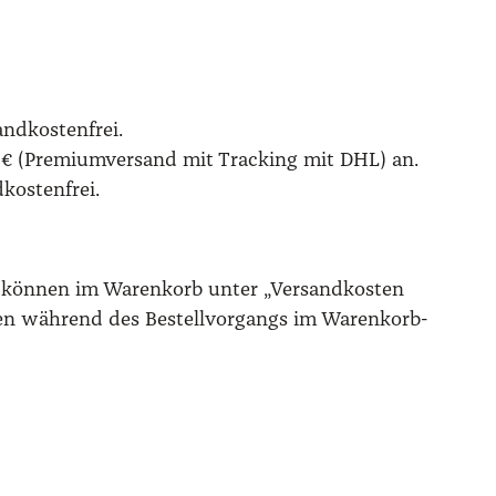
d­kos­ten­frei.
9 € (Pre­mi­um­ver­sand mit Track­ing mit DHL) an.
os­ten­frei.
e kön­nen im Waren­korb unter „Ver­sand­kos­ten
hnen wäh­rend des Bestell­vor­gangs im Waren­korb­