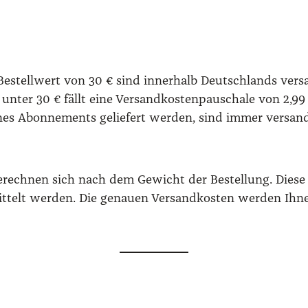
estell­wert von 30 € sind inner­halb Deutsch­lands ver­san
 unter 30 € fällt eine Ver­sand­kos­ten­pau­scha­le von 2,9
es Abon­ne­ments gelie­fert wer­den, sind immer ver­sand­k
d berech­nen sich nach dem Gewicht der Bestel­lung. Die­s
rmit­telt wer­den. Die genau­en Ver­sand­kos­ten wer­den I