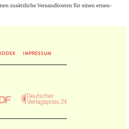
nen zusätz­li­che Ver­sand­kos­ten für einen erneu­
KODEX
IMPRES­SUM