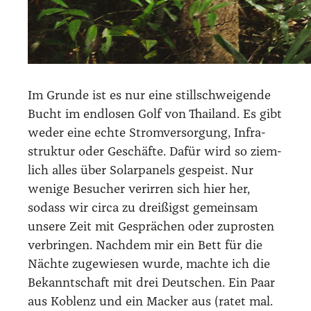
Im Grun­de ist es nur eine still­schwei­gen­de
Bucht im end­lo­sen Golf von Thai­land. Es gibt
weder eine ech­te Strom­ver­sor­gung, Infra­
struk­tur oder Geschäf­te. Dafür wird so ziem­
lich alles über Solar­pa­nels gespeist. Nur
weni­ge Besu­cher ver­ir­ren sich hier her,
sodass wir cir­ca zu drei­ßigst gemein­sam
unse­re Zeit mit Gesprä­chen oder zupros­ten
ver­brin­gen. Nach­dem mir ein Bett für die
Näch­te zuge­wie­sen wur­de, mach­te ich die
Bekannt­schaft mit drei Deut­schen. Ein Paar
aus Koblenz und ein Macker aus (ratet mal.