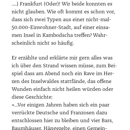
….) Frank­furt (Oder)! Wir bei­de konn­ten es
nicht glau­ben. Wie oft kommt es schon vor,
dass sich zwei Typen aus einer nicht-mal-
50.000-Einwohner-Stadt, auf einer ein­sa­
men Insel in Kam­bo­dscha tref­fen? Wahr­
schein­lich nicht so häu­fig.
Er erzähl­te und erklär­te mir gern alles was
ich über den Strand wis­sen müs­se, zum Bei­
spiel dass am Abend noch ein Rave im Her­
zen des Insel­wal­des statt­fän­de, das offe­ne
Wun­den ein­fach nicht hei­len wür­den oder
die­se Geschich­te:
»…Vor eini­gen Jah­ren haben sich ein paar
ver­rück­te Deut­sche und Fran­zo­sen dazu
ent­schlos­sen hier zu blei­ben und vier Bars,
Baum­häu­ser, Hän­ge­zel­te, einen Gemein­