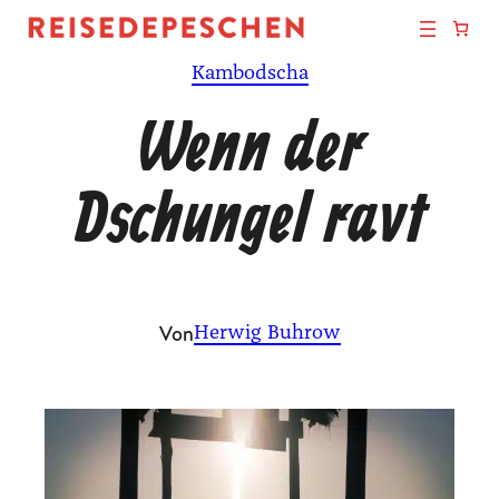
Zum
Inhalt
Kambodscha
springen
Wenn der
Dschungel ravt
Von
Herwig Buhrow