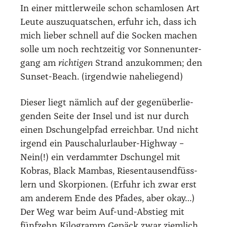
In einer mitt­ler­wei­le schon scham­lo­sen Art
Leu­te aus­zu­quat­schen, erfuhr ich, dass ich
mich lie­ber schnell auf die Socken machen
sol­le um noch recht­zei­tig vor Son­nen­un­ter­
gang am
rich­ti­gen
Strand anzu­kom­men; den
Sun­set-Beach. (irgend­wie nahe­lie­gend)
Die­ser liegt näm­lich auf der gegen­über­lie­
gen­den Sei­te der Insel und ist nur durch
einen Dschun­gel­pfad erreich­bar. Und nicht
irgend ein Pau­schal­ur­lau­ber-High­way –
Nein(!) ein ver­damm­ter Dschun­gel mit
Kobras, Black Mam­bas, Rie­sen­tau­send­füss­
lern und Skor­pio­nen. (Erfuhr ich zwar erst
am ande­rem Ende des Pfa­des, aber okay…)
Der Weg war beim Auf-und-Abstieg mit
fünf­zehn Kilo­gramm Gepäck zwar ziem­lich