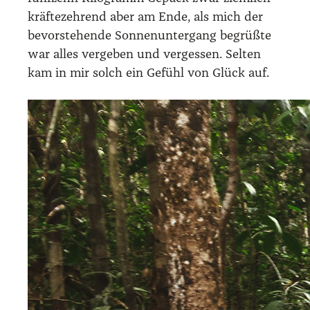
kräf­te­zeh­rend aber am Ende, als mich der
bevor­ste­hen­de Son­nen­un­ter­gang begrüß­te
war alles ver­ge­ben und ver­ges­sen. Sel­ten
kam in mir solch ein Gefühl von Glück auf.