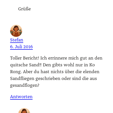
Grü­ße
Stefan
6. Juli 2016
Tol­ler Bericht! Ich err­in­ne­re mich gut an den
quit­sche Sand!! Den gibts wohl nur in Ko
Rong. Aber du hast nichts über die elen­den
Sand­flie­gen geschrie­ben oder sind die aus
gesand­flo­gen?
Antworten