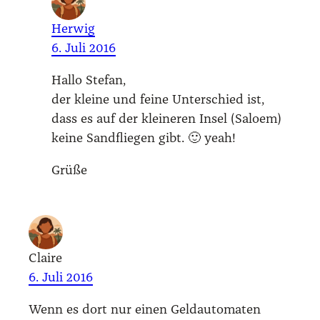
Herwig
6. Juli 2016
Hal­lo Ste­fan,
der klei­ne und fei­ne Unter­schied ist,
dass es auf der klei­ne­ren Insel (Salo­em)
kei­ne Sand­flie­gen gibt. 🙂 yeah!
Grü­ße
Claire
6. Juli 2016
Wenn es dort nur einen Geld­au­to­ma­ten