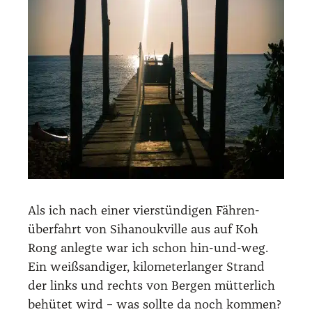
Als ich nach einer vier­stün­di­gen Fähren­
über­fahrt von Siha­nouk­ville aus auf Koh
Rong anleg­te war ich schon hin-und-weg.
Ein weiß­san­di­ger, kilo­me­ter­lan­ger Strand
der links und rechts von Ber­gen müt­ter­lich
behü­tet wird – was soll­te da noch kom­men?