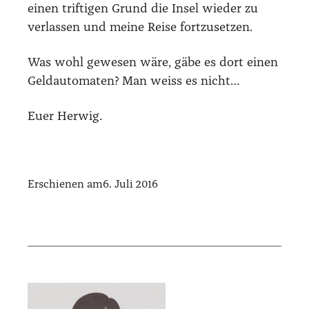
einen trif­ti­gen Grund die Insel wie­der zu
ver­las­sen und mei­ne Rei­se fort­zu­set­zen.
Was wohl gewe­sen wäre, gäbe es dort einen
Geld­au­to­ma­ten? Man weiss es nicht…
Euer Her­wig.
Erschienen am
6. Juli 2016