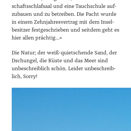
schafts­schlaf­saal und eine Tauch­schu­le auf­
zu­bau­en und zu betrei­ben. Die Pacht wur­de
in einem Zehn­jah­res­ver­trag mit dem Insel­
be­sit­zer fest­ge­schrie­ben und seit­dem geht es
hier allen präch­tig…«
Die Natur; der weiß-quiet­schen­de Sand, der
Dschun­gel, die Küs­te und das Meer sind
unbe­schreib­lich schön. Lei­der unbe­schreib­
lich, Sor­ry!