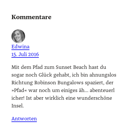
Kommentare
Edwina
15. Juli 2016
Mit dem Pfad zum Sun­set Beach hast du
sogar noch Glück gehabt, ich bin ahnungs­los
Rich­tung Robin­son Bun­ga­lows spa­ziert, der
»Pfad« war noch um eini­ges äh… aben­teu­er­l
i­cher! Ist aber wirk­lich eine wun­der­schö­ne
Insel.
Antworten