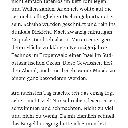
nicht ein­fach taten­los im Bett rum­lie­gen
und Wel­len zäh­len. Auch ich woll­te auf die­
ser nicht-all­täg­li­chen Dschun­gel­par­ty dabei
sein. Schu­he wur­den geschnürt und rein ins
dun­ke­le Dickicht. Nach zwan­zig minü­ti­gen
Gequä­le stand ich also in Mit­ten einer gero­
de­ten Flä­che zu klän­gen Neun­zi­ger­jah­re-
Tech­nos im Tro­pen­wald einer Insel im Süd­
ost­asia­ti­schen Oze­an. Die­se Gewiss­heit ließ
den Abend, auch mit beschis­se­ner Musik, zu
einem ganz beson­de­ren wer­den.
Am nächs­ten Tag mach­te ich das ein­zig logi­
sche – nicht viel! Nur schrei­ben, lesen, essen,
schwim­men und schmach­ten. Nicht zu viel
und nicht zu wenig. Da mir ziem­lich schnell
das Bar­geld aus­ging hat­te ich zumin­dest