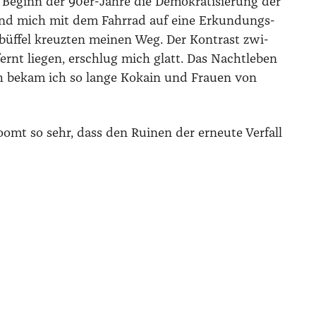
 Beginn der 90er-Jah­re die Demo­kra­ti­sie­rung der
eß und mich mit dem Fahr­rad auf eine Erkun­dungs­
er­büf­fel kreuz­ten mei­nen Weg. Der Kon­trast zwi­
ernt lie­gen, erschlug mich glatt. Das Nacht­le­ben
h bekam ich so lan­ge Koka­in und Frau­en von
 boomt so sehr, dass den Rui­nen der erneu­te Ver­fall