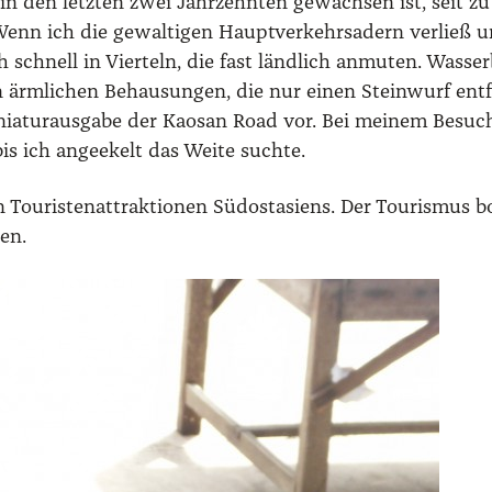
in den letz­ten zwei Jahr­zehn­ten gewach­sen ist, seit zu
t. Wenn ich die gewal­ti­gen Haupt­ver­kehrs­adern ver­li
ich schnell in Vier­teln, die fast länd­lich anmu­ten. Was­s
n ärm­li­chen Behau­sun­gen, die nur einen Stein­wurf ent­f
a­tur­aus­ga­be der Kao­san Road vor. Bei mei­nem Besuc
 bis ich ange­ekelt das Wei­te such­te.
Tou­ris­ten­at­trak­tio­nen Süd­ost­asi­ens. Der Tou­ris­mus
en.