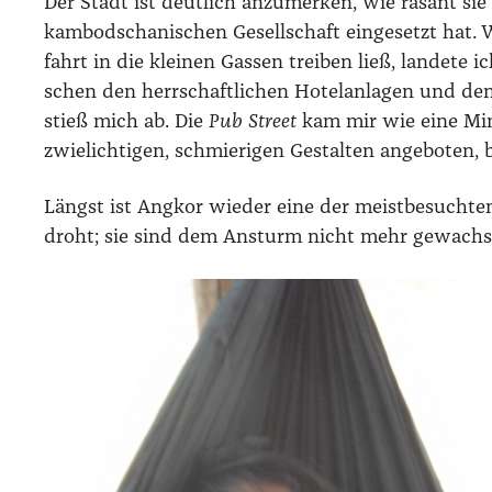
Der Stadt ist deut­lich anzu­mer­ken, wie rasant sie 
kam­bo­dscha­ni­schen Gesell­schaft ein­ge­setzt ha
fahrt in die klei­nen Gas­sen trei­ben ließ, lan­de­te 
schen den herr­schaft­li­chen Hotel­an­la­gen und de
stieß mich ab. Die
Pub Street
kam mir wie eine Mini
zwie­lich­ti­gen, schmie­ri­gen Gestal­ten ange­bo­ten,
Längst ist Ang­kor wie­der eine der meist­be­such­ten 
droht; sie sind dem Ansturm nicht mehr gewach­s