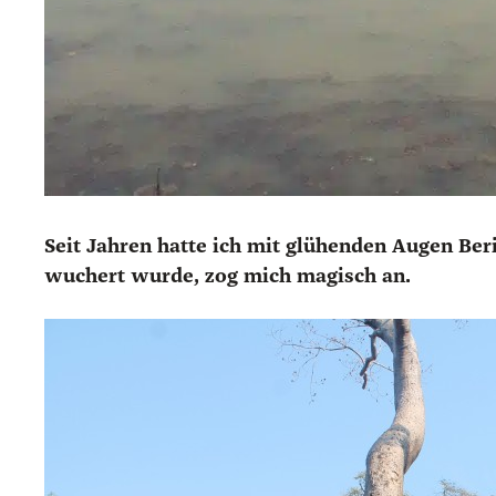
Seit Jah­ren hat­te ich mit glü­hen­den Augen Ber
wu­chert wur­de, zog mich magisch an.