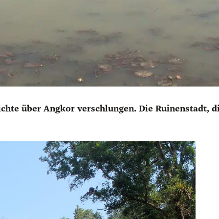
ich­te über Ang­kor ver­schlun­gen. Die Rui­nen­stadt,