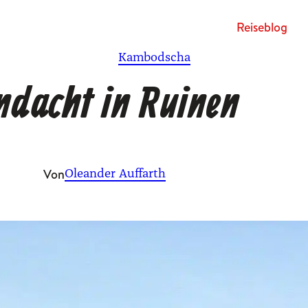
Rei­se­blog
Kambodscha
ndacht in Ruinen
Von
Oleander Auffarth