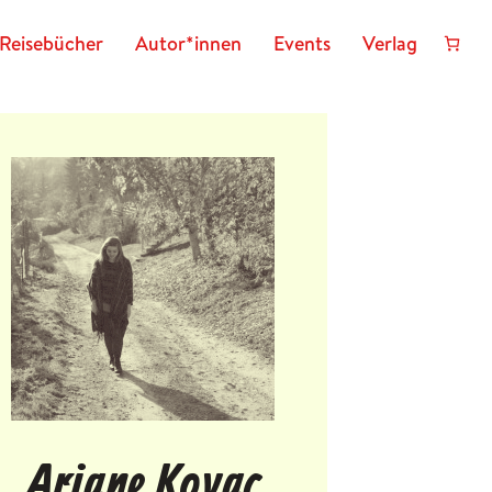
Reisebücher
Autor*innen
Events
Verlag
Ariane Kovac