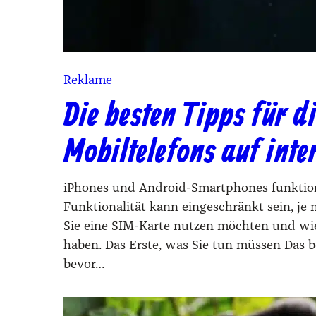
Reklame
Die besten Tipps für d
Mobiltelefons auf inte
iPho­nes und Android-Smart­phones funk­tio­ni
Funk­tio­na­li­tät kann ein­ge­schränkt sein, j
Sie eine SIM-Kar­te nut­zen möch­ten und wie 
haben. Das Ers­te, was Sie tun müs­sen Das b
bevor…