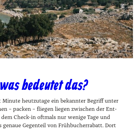
was bedeutet das?
t Minu­te heut­zu­ta­ge ein bekann­ter Begriff unter
en – packen – flie­gen lie­gen zwi­schen der Ent­
nd dem Check-in oft­mals nur weni­ge Tage und
 genaue Gegen­teil von Früh­bu­cher­ra­batt. Dort