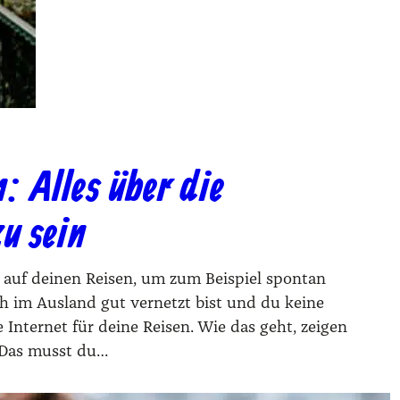
n: Alles über die
zu sein
ch auf dei­nen Rei­sen, um zum Bei­spiel spon­tan
 im Aus­land gut ver­netzt bist und du kei­ne
e Inter­net für dei­ne Rei­sen. Wie das geht, zei­gen
d: Das musst du…