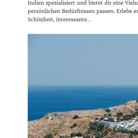
Indi­en spe­zia­li­siert und bie­tet dir eine Viel
per­sön­li­chen Bedürf­nis­sen pas­sen. Erle­be 
Schön­heit, inter­es­san­te…