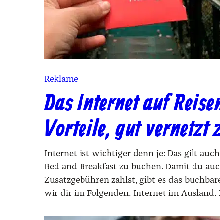
Reklame
Das Internet auf Reise
Vorteile, gut vernetzt 
Inter­net ist wich­ti­ger denn je: Das gilt au
Bed and Break­fast zu buchen. Damit du auch
Zusatz­ge­büh­ren zahlst, gibt es das buch­ba­r
wir dir im Fol­gen­den. Inter­net im Aus­lan