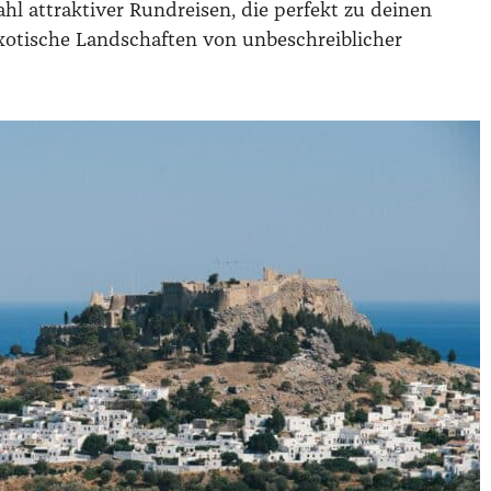
­zahl attrak­ti­ver Rund­rei­sen, die per­fekt zu dei­nen
exo­ti­sche Land­schaf­ten von unbe­schreib­li­cher