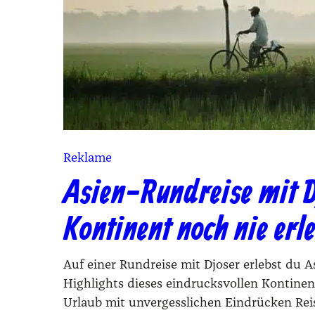
Reklame
Asien-Rundreise mit D
Kontinent noch nie erle
Auf einer Rund­rei­se mit Djo­ser erlebst du Asi
High­lights die­ses ein­drucks­vol­len Kon­ti­
Urlaub mit unvergesslichen Eindrücken Rei­se­ve