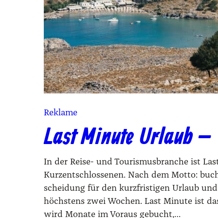
Reklame
Last Minute Urlaub – 
In der Rei­se- und Tou­ris­mus­bran­che ist Las
Kurz­ent­schlos­se­nen. Nach dem Mot­to: buch
schei­dung für den kurz­fris­ti­gen Urlaub u
höchs­tens zwei Wochen. Last Minu­te ist das
wird Mona­te im Vor­aus gebucht,…