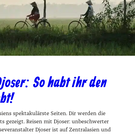
joser: So habt ihr den
bt!
­ens spek­ta­ku­lärs­te Sei­ten. Dir wer­den die
nents gezeigt. Reisen mit Djoser: unbeschwerter
r­an­stal­ter Djo­ser ist auf Zen­tral­asi­en und