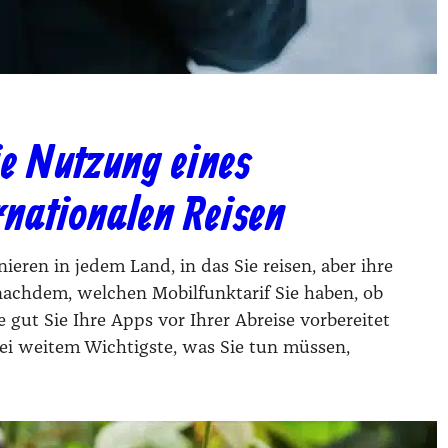
ie Nutzung eines
rnationalen Reisen
e­ren in jedem Land, in das Sie rei­sen, aber ihre
e nach­dem, wel­chen Mobil­funk­ta­rif Sie haben, ob
gut Sie Ihre Apps vor Ihrer Abrei­se vor­be­rei­tet
ei wei­tem Wich­tigs­te, was Sie tun müs­sen,