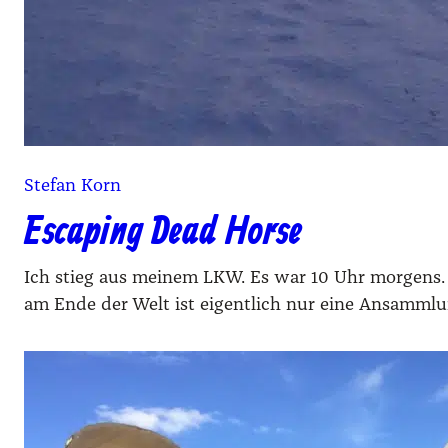
Stefan Korn
Escaping Dead Horse
Ich stieg aus mei­nem LKW. Es war 10 Uhr mor­gens. No
am Ende der Welt ist eigent­lich nur eine Ansamm­lung 