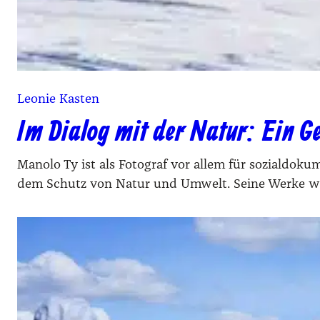
Leonie Kasten
Im Dialog mit der Natur: Ein G
Mano­lo Ty ist als Foto­graf vor allem für sozi­al­do­ku­
dem Schutz von Natur und Umwelt. Sei­ne Wer­ke wur­den