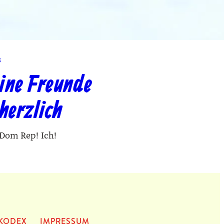
s
ine Freunde
herzlich
 Dom Rep! Ich!
KODEX
IMPRES­SUM