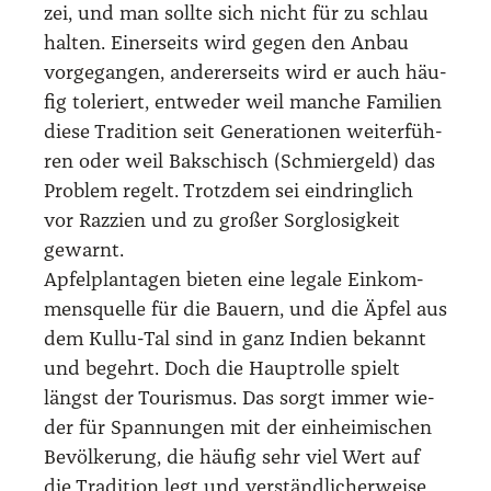
zei, und man soll­te sich nicht für zu schlau
hal­ten. Einer­seits wird gegen den Anbau
vor­ge­gan­gen, ande­rer­seits wird er auch häu­
fig tole­riert, ent­we­der weil man­che Fami­li­en
die­se Tra­di­ti­on seit Gene­ra­tio­nen wei­ter­füh­
ren oder weil Bak­schisch (Schmier­geld) das
Pro­blem regelt. Trotz­dem sei ein­dring­lich
vor Raz­zi­en und zu gro­ßer Sorg­lo­sig­keit
gewarnt.
Apfel­plan­ta­gen bie­ten eine lega­le Ein­kom­
mens­quel­le für die Bau­ern, und die Äpfel aus
dem Kul­lu-Tal sind in ganz Indi­en bekannt
und begehrt. Doch die Haupt­rol­le spielt
längst der Tou­ris­mus. Das sorgt immer wie­
der für Span­nun­gen mit der ein­hei­mi­schen
Bevöl­ke­rung, die häu­fig sehr viel Wert auf
die Tra­di­ti­on legt und ver­ständ­li­cher­wei­se