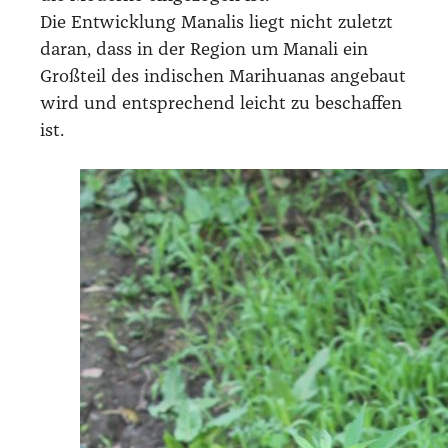
Die Ent­wick­lung Mana­lis liegt nicht zuletzt
dar­an, dass in der Regi­on um Mana­li ein
Groß­teil des indi­schen Mari­hua­nas ange­baut
wird und ent­spre­chend leicht zu beschaf­fen
ist.