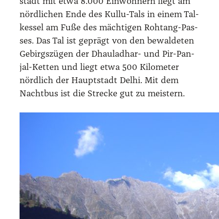
stadt mit etwa 8.000 Ein­woh­nern liegt am
nörd­li­chen Ende des Kul­lu-Tals in einem Tal­
kes­sel am Fuße des mäch­ti­gen Roh­tang-Pas­
ses. Das Tal ist geprägt von den bewal­de­ten
Gebirgs­zü­gen der Dhau­lad­har- und Pir-Pan­
jal-Ket­ten und liegt etwa 500 Kilo­me­ter
nörd­lich der Haupt­stadt Delhi. Mit dem
Nacht­bus ist die Stre­cke gut zu meis­tern.