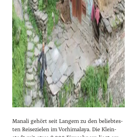
Mana­li gehört seit Lan­gem zu den belieb­tes­
ten Rei­se­zie­len im Vorhi­ma­la­ya. Die Klein­