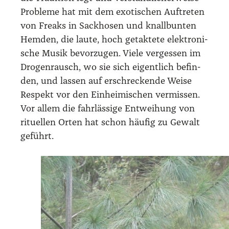
Pro­ble­me hat mit dem exo­ti­schen Auf­tre­ten
von Freaks in Sack­ho­sen und knall­bun­ten
Hem­den, die lau­te, hoch getak­te­te elek­tro­ni­
sche Musik bevor­zu­gen. Vie­le ver­ges­sen im
Dro­gen­rausch, wo sie sich eigent­lich befin­
den, und las­sen auf erschre­cken­de Wei­se
Respekt vor den Ein­hei­mi­schen ver­mis­sen.
Vor allem die fahr­läs­si­ge Ent­wei­hung von
ritu­el­len Orten hat schon häu­fig zu Gewalt
geführt.