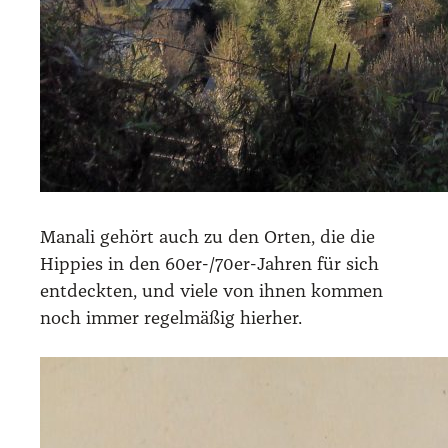
Mana­li gehört auch zu den Orten, die die
Hip­pies in den 60er-/70er-Jah­ren für sich
ent­deck­ten, und vie­le von ihnen kom­men
noch immer regel­mä­ßig hier­her.