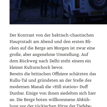
Der Kon­trast von der hek­tisch-chao­ti­schen
Haupt­stadt am Abend und den ers­ten Bli­
cken auf die Ber­ge am Mor­gen ist zwar eine
gro­ße, aber ange­neh­me Umstel­lung. Auf
dem Rück­weg nach Delhi steht einem ein
klei­ner Kul­tur­schock bevor.
Bereits die bri­ti­schen Offi­zie­re schätz­ten das
Kul­lu-Tal und grün­de­ten an der Stel­le des
moder­nen Mana­li die »Hill sta­ti­on« Duff
Dun­bar. Eini­ge von ihnen sie­del­ten sich hier
an. Die Ber­ge boten will­kom­me­ne Abküh­
lung vor der tücki­schen Hit­ze der Tief­ebe­