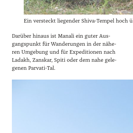
Ein ver­steckt lie­gen­der Shi­va-Tem­pel hoch 
Dar­über hin­aus ist Mana­li ein guter Aus­
gangs­punkt für Wan­de­run­gen in der nähe­
ren Umge­bung und für Expe­di­tio­nen nach
Lad­akh, Zans­kar, Spi­ti oder dem nahe gele­
ge­nen Par­va­ti-Tal.