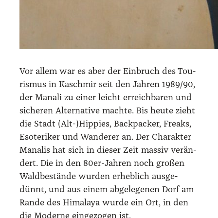
Vor allem war es aber der Ein­bruch des Tou­
ris­mus in Kasch­mir seit den Jah­ren 1989/​90,
der Mana­li zu einer leicht erreich­ba­ren und
siche­ren Alter­na­ti­ve mach­te. Bis heu­te zieht
die Stadt (Alt-)Hippies, Back­pa­cker, Freaks,
Eso­te­ri­ker und Wan­de­rer an. Der Cha­rak­ter
Mana­lis hat sich in die­ser Zeit mas­siv ver­än­
dert. Die in den 80er-Jah­ren noch gro­ßen
Wald­be­stän­de wur­den erheb­lich aus­ge­
dünnt, und aus einem abge­le­ge­nen Dorf am
Ran­de des Hima­la­ya wur­de ein Ort, in den
die Moder­ne ein­ge­zo­gen ist.