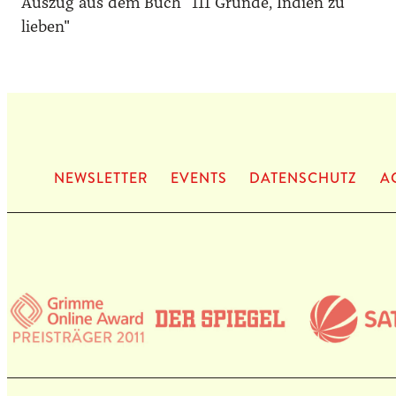
Auszug aus dem Buch "111 Gründe, Indien zu
lieben"
NEWS­LET­TER
EVENTS
DATEN­SCHUTZ
A