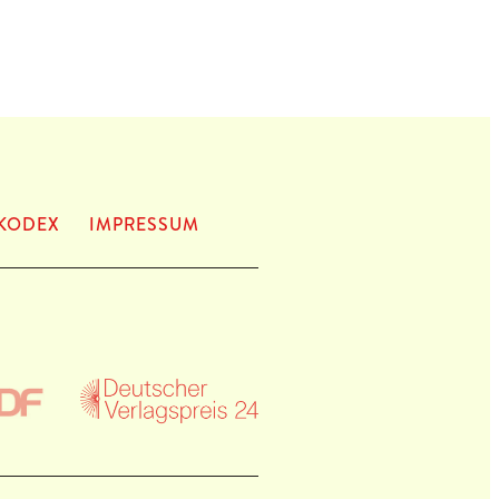
KODEX
IMPRES­SUM