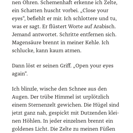
nen Ohren. Sche­men­haft erken­ne ich Zel­te,
ein Schat­ten huscht vor­bei. „Clo­se your
eyes“, befiehlt er mir. Ich schlot­te­re und tu,
was er sagt. Er flüs­tert Wor­te auf Ara­bisch.
Jemand ant­wor­tet. Schrit­te ent­fer­nen sich.
Magen­säu­re brennt in mei­ner Keh­le. Ich
schlu­cke, kann kaum atmen.
Dann löst er sei­nen Griff. „Open your eyes
again“.
Ich blinz­le, wische den Schnee aus den
Augen. Der trü­be Him­mel ist urplötz­lich
einem Ster­nen­zelt gewi­chen. Die Hügel sind
jetzt ganz nah, gespickt mit Dut­zen­den klei­
nen Höh­len. In jeder ein­zel­nen brennt ein
gol­de­nes Licht. Die Zel­te zu mei­nen Füßen