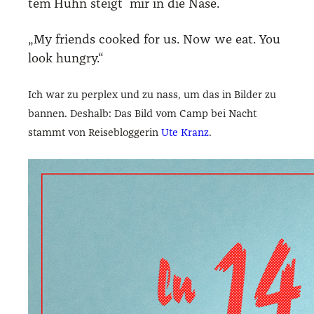
tem Huhn steigt mir in die Nase.
„My fri­ends coo­ked for us. Now we eat. You
look hun­gry.“
Ich war zu per­plex und zu nass, um das in Bil­der zu
ban­nen. Des­halb: Das Bild vom Camp bei Nacht
stammt von Rei­se­blog­ge­rin
Ute Kranz
.