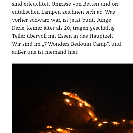
sind erleuch­tet. Umris­se von Bet­ten und ori­
en­ta­li­schen Lam­pen zeich­nen sich ab. Was
vor­her schwarz war, ist jetzt bunt. Jun­ge
Ker­le, kei­ner älter als 20, tra­gen geschäf­tig
Tel­ler über­voll mit Essen in das Haupt­zelt.
Wir sind im „7 Won­ders Bedouin Camp“, und
außer uns ist nie­mand hier.