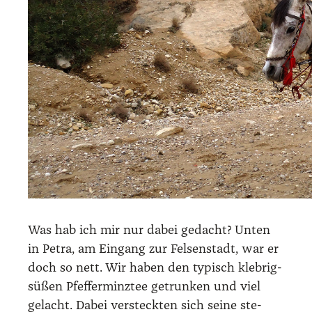
Was hab ich mir nur dabei gedacht? Unten
in Petra, am Ein­gang zur Fel­sen­stadt, war er
doch so nett. Wir haben den typisch kleb­rig-
süßen Pfef­fer­minz­tee getrun­ken und viel
gelacht. Dabei ver­steck­ten sich sei­ne ste­