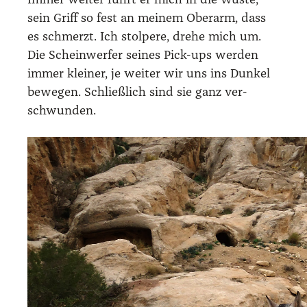
Immer wei­ter führt er mich in die Wüs­te,
sein Griff so fest an mei­nem Ober­arm, dass
es schmerzt. Ich stol­pe­re, dre­he mich um.
Die Schein­wer­fer sei­nes Pick-ups wer­den
immer klei­ner, je wei­ter wir uns ins Dun­kel
bewe­gen. Schließ­lich sind sie ganz ver­
schwun­den.