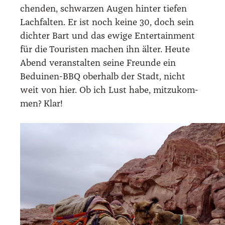
chen­den, schwar­zen Augen hin­ter tie­fen
Lach­fal­ten. Er ist noch kei­ne 30, doch sein
dich­ter Bart und das ewi­ge Enter­tain­ment
für die Tou­ris­ten machen ihn älter. Heu­te
Abend ver­an­stal­ten sei­ne Freun­de ein
Bedui­nen-BBQ ober­halb der Stadt, nicht
weit von hier. Ob ich Lust habe, mit­zu­kom­
men? Klar!