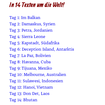
In 14 Texten um die Welt!
Tag 1: Im Bal­kan
Tag 2: Damas­kus, Syri­en
Tag 3: Petra, Jor­da­ni­en
Tag 4: Sier­ra Leo­ne
Tag 5: Kap­stadt, Süd­afri­ka
Tag 6: Decep­ti­on Island, Ant­ark­tis
Tag 7: La Paz, Boli­vi­en
Tag 8: Havan­na, Cuba
Tag 9: Tijua­na, Mexi­ko
Tag 10: Mel­bourne, Aus­tra­li­en
Tag 11: Sula­we­si, Indo­ne­si­en
Tag 12: Hanoi, Viet­nam
Tag 13: Don Det, Laos
Tag 14: Bhu­tan