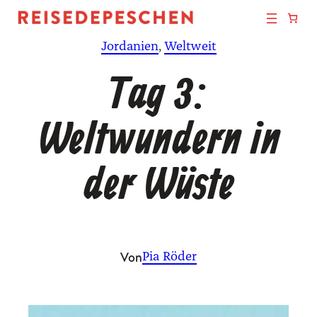
Zum
Inhalt
Jordanien
, 
Weltweit
springen
Tag 3:
Weltwundern in
der Wüste
Von
Pia Röder