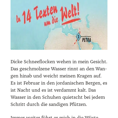
Dicke Schnee­flo­cken wehen in mein Gesicht.
Das geschmol­ze­ne Was­ser rinnt an den Wan­
gen hin­ab und weicht mei­nen Kra­gen auf.
Es ist Febru­ar in den jor­da­ni­schen Ber­gen, es
ist Nacht und es ist ver­dammt kalt. Das
Was­ser in den Schu­hen quietscht bei jedem
Schritt durch die san­di­gen Pfüt­zen.