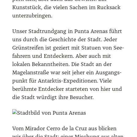
Kunst­stück, die vie­len Sachen im Ruck­sack
unter­zu­brin­gen.
Unser Stadt­rund­gang in Pun­ta Are­nas führt
uns durch die Geschich­te der Stadt. Jeder
Grün­strei­fen ist geziert mit Sta­tu­en von See­
fah­rern und Ent­de­ckern. Aber auch mit
loka­len Bekannt­hei­ten. Die Stadt an der
Magel­an­stra­ße war seit jeher ein Aus­gangs­
punkt für Ant­ark­tis-Expe­di­tio­nen. Vie­le
berühm­te Ent­de­cker star­te­ten von hier und
die Stadt wür­digt ihre Besu­cher.
Vom Mira­dor Cer­ro de la Cruz aus bli­cken