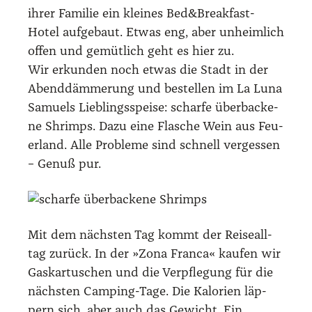
ihrer Fami­lie ein klei­nes Bed&Breakfast-
Hotel auf­ge­baut. Etwas eng, aber unheim­lich
offen und gemüt­lich geht es hier zu.
Wir erkun­den noch etwas die Stadt in der
Abend­däm­me­rung und bestel­len im La Luna
Samu­els Lieb­lings­spei­se: schar­fe über­ba­cke­
ne Shrimps. Dazu eine Fla­sche Wein aus Feu­
er­land. Alle Pro­ble­me sind schnell ver­ges­sen
– Genuß pur.
Mit dem nächs­ten Tag kommt der Rei­se­all­
tag zurück. In der »Zona Fran­ca« kau­fen wir
Gas­kar­tu­schen und die Ver­pfle­gung für die
nächs­ten Cam­ping-Tage. Die Kalo­rien läp­
pern sich, aber auch das Gewicht. Ein