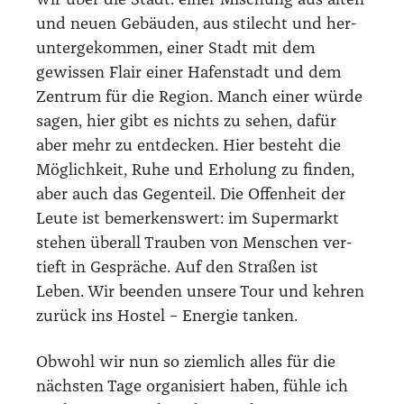
wir über die Stadt: einer Mischung aus alten
und neu­en Gebäu­den, aus stil­echt und her­
un­ter­ge­kom­men, einer Stadt mit dem
gewis­sen Flair einer Hafen­stadt und dem
Zen­trum für die Regi­on. Manch einer wür­de
sagen, hier gibt es nichts zu sehen, dafür
aber mehr zu ent­de­cken. Hier besteht die
Mög­lich­keit, Ruhe und Erho­lung zu fin­den,
aber auch das Gegen­teil. Die Offen­heit der
Leu­te ist bemer­kens­wert: im Super­markt
ste­hen über­all Trau­ben von Men­schen ver­
tieft in Gesprä­che. Auf den Stra­ßen ist
Leben. Wir been­den unse­re Tour und keh­ren
zurück ins Hos­tel – Ener­gie tan­ken.
Obwohl wir nun so ziem­lich alles für die
nächs­ten Tage orga­ni­siert haben, füh­le ich