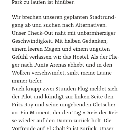
Park zu lau­fen ist hin­über.
Wir bre­chen unse­ren geplan­ten Stadt­rund­
gang ab und suchen nach Alter­na­ti­ven.
Unser Check-Out naht mit unbarm­her­zi­ger
Geschwin­dig­keit. Mit hal­ben Gedan­ken,
einem lee­ren Magen und einem ungu­ten
Gefühl ver­las­sen wir das Hos­tel. Als der Flie­
ger nach Pun­ta Are­nas abhebt und in den
Wol­ken ver­schwin­det, sinkt mei­ne Lau­ne
immer tie­fer.
Nach knapp zwei Stun­den Flug mel­det sich
der Pilot und kün­digt zur lin­ken Sei­te den
Fritz Roy und sei­ne umge­ben­den Glet­scher
an. Ein Moment, der den Tag »Drei« der Rei­
se wie­der auf den Damm zurück holt. Die
Vor­freu­de auf El Chal­tén ist zurück. Unser