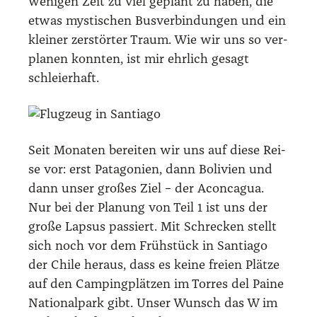
weni­gen Zeit zu viel geplant zu haben, die
etwas mys­ti­schen Bus­ver­bin­dun­gen und ein
klei­ner zer­stör­ter Traum. Wie wir uns so ver­
pla­nen konn­ten, ist mir ehr­lich gesagt
schlei­er­haft.
Seit Mona­ten berei­ten wir uns auf die­se Rei­
se vor: erst Pata­go­ni­en, dann Boli­vi­en und
dann unser gro­ßes Ziel – der Acon­ca­gua.
Nur bei der Pla­nung von Teil 1 ist uns der
gro­ße Lap­sus pas­siert. Mit Schre­cken stellt
sich noch vor dem Früh­stück in Sant­ia­go
der Chi­le her­aus, dass es kei­ne frei­en Plät­ze
auf den Cam­ping­plät­zen im Tor­res del Pai­ne
Natio­nal­park gibt. Unser Wunsch das W im