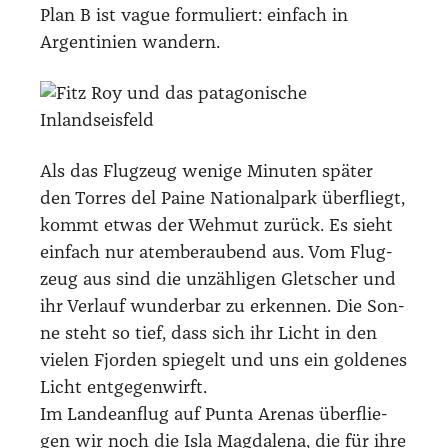
Plan B ist vague for­mu­liert: ein­fach in
Argen­ti­ni­en wan­dern.
Als das Flug­zeug weni­ge Minu­ten spä­ter
den Tor­res del Pai­ne Natio­nal­park über­fliegt,
kommt etwas der Weh­mut zurück. Es sieht
ein­fach nur atem­be­rau­bend aus. Vom Flug­
zeug aus sind die unzäh­li­gen Glet­scher und
ihr Ver­lauf wun­der­bar zu erken­nen. Die Son­
ne steht so tief, dass sich ihr Licht in den
vie­len Fjor­den spie­gelt und uns ein gol­de­nes
Licht ent­ge­gen­wirft.
Im Lan­de­an­flug auf Pun­ta Are­nas über­flie­
gen wir noch die Isla Mag­da­le­na, die für ihre