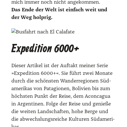
mich immer noch nicht ange­kom­men.
Das Ende der Welt ist ein­fach weit und
der Weg holp­rig.
Expedition 6000+
Die­ser Arti­kel ist der Auf­takt mei­ner Serie
»Expe­di­ti­on 6000+«. Sie führt zwei Mona­te
durch die schöns­ten Wan­der­re­gio­nen Süd­
ame­ri­kas von Pata­gio­nen, Boli­vi­en bis zum
höchs­ten Punkt der Rei­se, dem Acon­ca­gua
in Argen­ti­nen. Fol­ge der Rei­se und genie­ße
die wei­ten Land­schaf­ten, hohe Ber­ge und
die abwechs­lungs­rei­che Kul­tu­ren Süd­ame­ri­