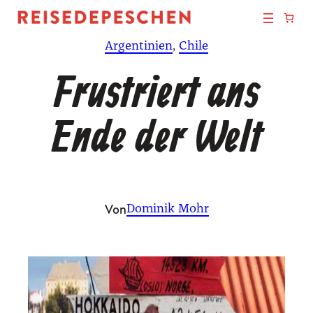
Zum
Inhalt
Argentinien
, 
Chile
springen
Frustriert ans
Ende der Welt
Von
Dominik Mohr