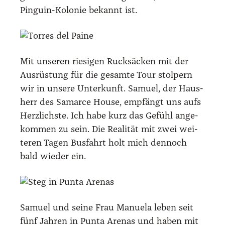
Pin­gu­in-Kolo­nie bekannt ist.
Mit unse­ren rie­si­gen Ruck­sä­cken mit der
Aus­rüs­tung für die gesam­te Tour stol­pern
wir in unse­re Unter­kunft. Samu­el, der Haus­
herr des Samar­ce House, emp­fängt uns aufs
Herz­lichs­te. Ich habe kurz das Gefühl ange­
kom­men zu sein. Die Rea­li­tät mit zwei wei­
te­ren Tagen Bus­fahrt holt mich den­noch
bald wie­der ein.
Samu­el und sei­ne Frau Manue­la leben seit
fünf Jah­ren in Pun­ta Are­nas und haben mit