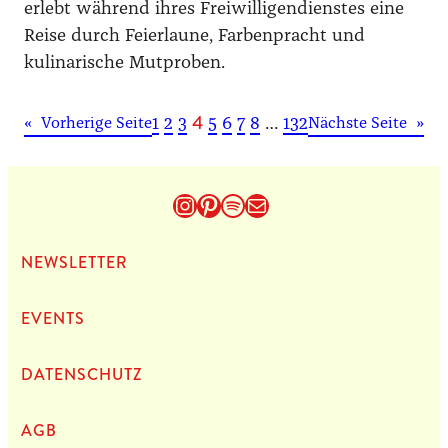
erlebt während ihres Freiwilligendienstes eine
Reise durch Feierlaune, Farbenpracht und
kulinarische Mutproben.
4
1
2
3
5
6
7
8
…
132
«
Vorherige Seite
Nächste Seite
»
Instagram
Pinterest
Spotify
E-Mail
NEWS­LET­TER
EVENTS
DATEN­SCHUTZ
AGB