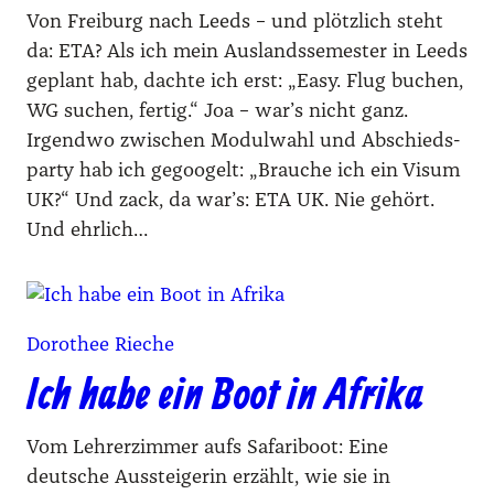
Von Freiburg nach Leeds – und plötzlich steht
da: ETA? Als ich mein Aus­lands­se­mes­ter in Leeds
geplant hab, dach­te ich erst: „Easy. Flug buchen,
WG suchen, fer­tig.“ Joa – war’s nicht ganz.
Irgend­wo zwi­schen Modul­wahl und Abschieds­
par­ty hab ich gegoo­gelt: „Brau­che ich ein Visum
UK?“ Und zack, da war’s: ETA UK. Nie gehört.
Und ehr­lich…
Dorothee Rieche
Ich habe ein Boot in Afrika
Vom Lehrerzimmer aufs Safariboot: Eine
deutsche Aussteigerin erzählt, wie sie in