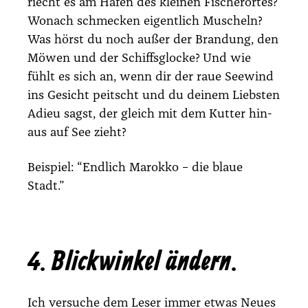
riecht es am Hafen des klei­nen Fischer­or­tes?
Wonach schme­cken eigent­lich Muscheln?
Was hörst du noch außer der Bran­dung, den
Möwen und der Schiffs­glo­cke? Und wie
fühlt es sich an, wenn dir der raue See­wind
ins Gesicht peitscht und du dei­nem Liebs­ten
Adieu sagst, der gleich mit dem Kut­ter hin­
aus auf See zieht?
Bei­spiel:
“End­lich Marok­ko – die blaue
Stadt.”
4. Blickwinkel ändern.
Ich ver­su­che dem Leser immer etwas Neu­es