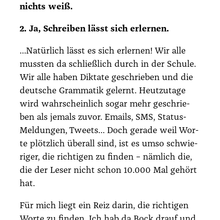
nichts weiß.
2. Ja, Schrei­ben lässt sich erler­nen.
…Natür­lich lässt es sich erler­nen! Wir alle
muss­ten da schließ­lich durch in der Schu­le.
Wir alle haben Dik­ta­te geschrie­ben und die
deut­sche Gram­ma­tik gelernt. Heut­zu­ta­ge
wird wahr­schein­lich sogar mehr geschrie­
ben als jemals zuvor. Emails, SMS, Sta­tus-
Mel­dun­gen, Tweets… Doch gera­de weil Wor­
te plötz­lich über­all sind, ist es umso schwie­
ri­ger, die rich­ti­gen zu fin­den – näm­lich die,
die der Leser nicht schon 10.000 Mal gehört
hat.
Für mich liegt ein Reiz dar­in, die rich­ti­gen
Wor­te zu fin­den. Ich hab da Bock drauf und