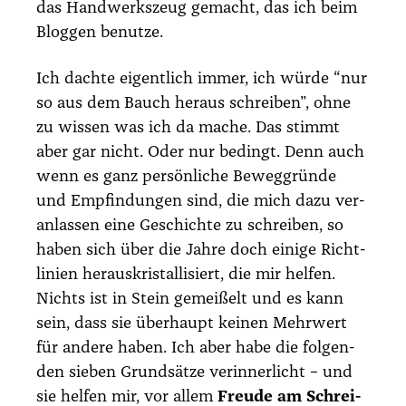
das Hand­werks­zeug gemacht, das ich beim
Blog­gen benut­ze.
Ich dach­te eigent­lich immer, ich wür­de “nur
so aus dem Bauch her­aus schrei­ben”, ohne
zu wis­sen was ich da mache. Das stimmt
aber gar nicht. Oder nur bedingt. Denn auch
wenn es ganz per­sön­li­che Beweg­grün­de
und Emp­fin­dun­gen sind, die mich dazu ver­
an­las­sen eine Geschich­te zu schrei­ben, so
haben sich über die Jah­re doch eini­ge Richt­
li­ni­en her­aus­kris­tal­li­siert, die mir hel­fen.
Nichts ist in Stein gemei­ßelt und es kann
sein, dass sie über­haupt kei­nen Mehr­wert
für ande­re haben. Ich aber habe die fol­gen­
den sie­ben Grund­sät­ze ver­in­ner­licht – und
sie hel­fen mir, vor allem
Freu­de am Schrei­