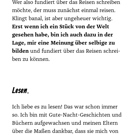
Wer also fun­diert über das Rei­sen schrei­ben
möch­te, der muss zunächst ein­mal rei­sen.
Klingt banal, ist aber unge­heu­er wich­tig.
Erst wenn ich ein Stück von der Welt
gese­hen habe, bin ich auch dazu in der
Lage, mir eine Mei­nung über sel­bi­ge zu
bil­den
und fun­diert über das Rei­sen schrei­
ben zu kön­nen.
Lesen.
Ich lie­be es zu lesen! Das war schon immer
so. Ich bin mit Gute-Nacht-Geschich­ten und
Büchern auf­ge­wach­sen und mei­nen Eltern
über die Maßen dank­bar, dass sie mich von