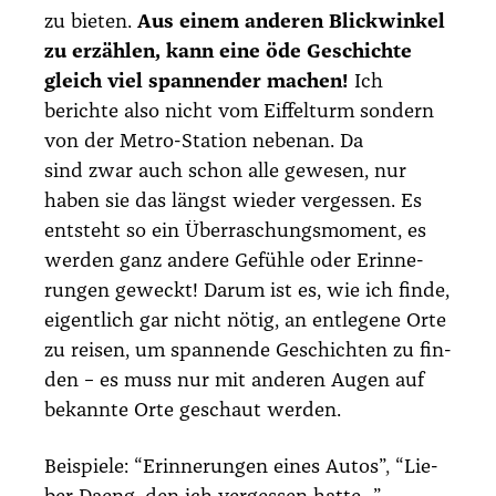
zu bie­ten.
Aus einem ande­ren Blick­win­kel
zu erzäh­len, kann eine öde Geschich­te
gleich viel span­nen­der machen!
Ich
berich­te also nicht vom Eif­fel­turm son­dern
von der Metro-Sta­ti­on neben­an. Da
sind zwar auch schon alle gewe­sen, nur
haben sie das längst wie­der ver­ges­sen. Es
ent­steht so ein Über­ra­schungs­mo­ment, es
wer­den ganz ande­re Gefüh­le oder Erin­ne­
run­gen geweckt! Dar­um ist es, wie ich fin­de,
eigent­lich gar nicht nötig, an ent­le­ge­ne Orte
zu rei­sen, um span­nen­de Geschich­ten zu fin­
den – es muss nur mit ande­ren Augen auf
bekann­te Orte geschaut wer­den.
Bei­spie­le:
“Erin­ne­run­gen eines Autos”
,
“Lie­