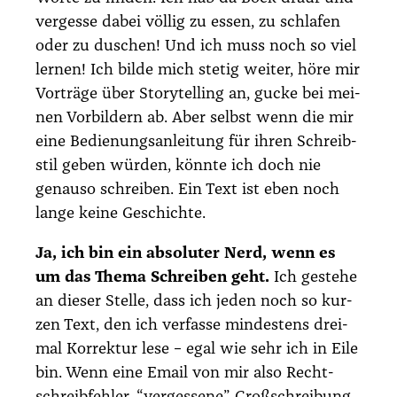
ver­ges­se dabei völ­lig zu essen, zu schla­fen
oder zu duschen! Und ich muss noch so viel
ler­nen! Ich bil­de mich ste­tig wei­ter, höre mir
Vor­trä­ge über Sto­rytel­ling an, gucke bei mei­
nen Vor­bil­dern ab. Aber selbst wenn die mir
eine Bedie­nungs­an­lei­tung für ihren Schreib­
stil geben wür­den, könn­te ich doch nie
genau­so schrei­ben. Ein Text ist eben noch
lan­ge kei­ne Geschich­te.
Ja, ich bin ein abso­lu­ter Nerd, wenn es
um das The­ma Schrei­ben geht.
Ich geste­he
an die­ser Stel­le, dass ich jeden noch so kur­
zen Text, den ich ver­fas­se min­des­tens drei­
mal Kor­rek­tur lese – egal wie sehr ich in Eile
bin. Wenn eine Email von mir also Recht­