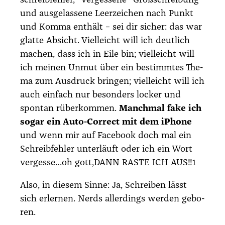
schreib­feh­ler, “ver­ges­se­ne” Groß­schrei­bung
und aus­ge­las­se­ne Leer­zei­chen nach Punkt
und Kom­ma ent­hält – sei dir sicher: das war
glat­te Absicht. Viel­leicht will ich deut­lich
machen, dass ich in Eile bin; viel­leicht will
ich mei­nen Unmut über ein bestimm­tes The­
ma zum Aus­druck brin­gen; viel­leicht will ich
auch ein­fach nur beson­ders locker und
spon­tan rüber­kom­men.
Manch­mal fake ich
sogar ein Auto-Cor­rect mit dem iPho­ne
und wenn mir auf
Face­book
doch mal ein
Schreib­feh­ler unter­läuft oder ich ein Wort
vergesse…oh gott,DANN RASTE ICH AUS!!1
Also, in die­sem Sin­ne: Ja, Schrei­ben lässt
sich erler­nen. Nerds aller­dings wer­den gebo­
ren.