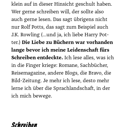
klein auf in die­ser Hin­sicht geschult haben.
Wer ger­ne schrei­ben will, der soll­te also
auch ger­ne lesen. Das sagt übri­gens nicht
nur Rolf Potts, das sagt zum Bei­spiel auch
J.K. Row­ling (…und ja, ich lie­be Har­ry Pot­
ter.)
Die Lie­be zu Büchern war vor­han­den
lan­ge bevor ich mei­ne Lei­den­schaft fürs
Schrei­ben ent­deck­te.
Ich lese alles, was ich
in die Fin­ger krie­ge: Roma­ne, Sach­bü­cher,
Rei­se­ma­ga­zi­ne, ande­re Blogs, die Bra­vo, die
Bild-Zei­tung. Je mehr ich lese, des­to mehr
ler­ne ich über die Sprach­land­schaft, in der
ich mich bewe­ge.
Schreiben
.