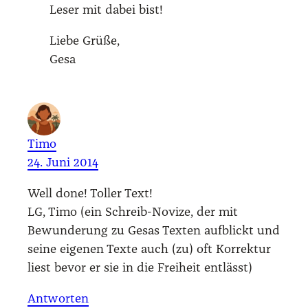
Leser mit dabei bist!
Lie­be Grü­ße,
Gesa
Timo
24. Juni 2014
Well done! Tol­ler Text!
LG, Timo (ein Schreib-Novi­ze, der mit
Bewun­de­rung zu Gesas Tex­ten auf­blickt und
sei­ne eige­nen Tex­te auch (zu) oft Kor­rek­tur
liest bevor er sie in die Frei­heit ent­lässt)
Antworten