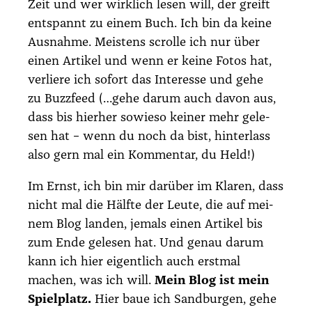
Zeit und wer wirk­lich lesen will, der greift
ent­spannt zu einem Buch. Ich bin da kei­ne
Aus­nah­me. Meis­tens scrol­le ich nur über
einen Arti­kel und wenn er kei­ne Fotos hat,
ver­lie­re ich sofort das Inter­es­se und gehe
zu
Buzzfeed
(…gehe dar­um auch davon aus,
dass bis hier­her sowie­so kei­ner mehr gele­
sen hat – wenn du noch da bist, hin­ter­lass
also gern mal ein Kom­men­tar, du Held!)
Im Ernst, ich bin mir dar­über im Kla­ren, dass
nicht mal die Hälf­te der Leu­te, die auf mei­
nem Blog lan­den, jemals einen Arti­kel bis
zum Ende gele­sen hat. Und genau dar­um
kann ich hier eigent­lich auch erst­mal
machen, was ich will.
Mein Blog ist mein
Spiel­platz.
Hier baue ich Sand­bur­gen, gehe