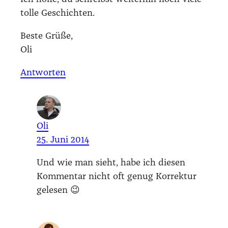
tol­le Geschich­ten.
Bes­te Grü­ße,
Oli
Antworten
Oli
25. Juni 2014
Und wie man sieht, habe ich die­sen
Kom­men­tar nicht oft genug Kor­rek­tur
gele­sen 😉