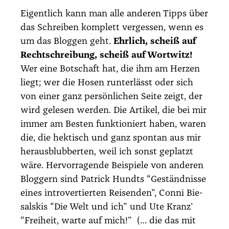
Eigent­lich kann man alle ande­ren Tipps über
das Schrei­ben kom­plett ver­ges­sen, wenn es
um das Blog­gen geht.
Ehr­lich, scheiß auf
Recht­schrei­bung, scheiß auf Wort­witz!
Wer eine Bot­schaft hat, die ihm am Her­zen
liegt; wer die Hosen run­ter­lässt oder sich
von einer ganz per­sön­li­chen Sei­te zeigt, der
wird gele­sen wer­den. Die Arti­kel, die bei mir
immer am Bes­ten funk­tio­niert haben, waren
die, die hek­tisch und ganz spon­tan aus mir
her­aus­blub­ber­ten, weil ich sonst geplatzt
wäre. Her­vor­ra­gen­de Bei­spie­le von ande­ren
Blog­gern sind Patrick Hundts
“Geständ­nis­se
eines intro­ver­tier­ten Rei­sen­den”
, Con­ni Bie­
salskis
“Die Welt und ich”
und Ute Kranz’
“Frei­heit, war­te auf mich!”
(… die das mit