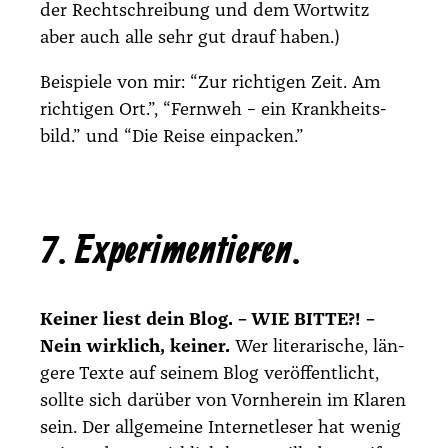
der Recht­schrei­bung und dem Wort­witz
aber auch alle sehr gut drauf haben.)
Bei­spie­le von mir:
“Zur rich­ti­gen Zeit. Am
rich­ti­gen Ort.”
,
“Fern­weh – ein Krank­heits­
bild.”
und
“Die Rei­se ein­pa­cken.”
7. Experimentieren.
Kei­ner liest dein Blog. – WIE BITTE?! –
Nein wirk­lich, kei­ner.
Wer lite­ra­ri­sche, län­
ge­re Tex­te auf sei­nem Blog ver­öf­fent­licht,
soll­te sich dar­über von Vorn­her­ein im Kla­ren
sein. Der all­ge­mei­ne Inter­net­le­ser hat wenig