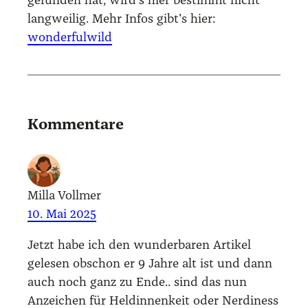
gefunden hat, wird’s hier bestimmt nicht
langweilig. Mehr Infos gibt's hier:
wonderfulwild
Kommentare
Milla Vollmer
10. Mai 2025
Jetzt habe ich den wun­der­ba­ren Arti­kel
gele­sen obschon er 9 Jah­re alt ist und dann
auch noch ganz zu Ende.. sind das nun
Anzei­chen für Hel­din­nen­keit oder Ner­di­ness