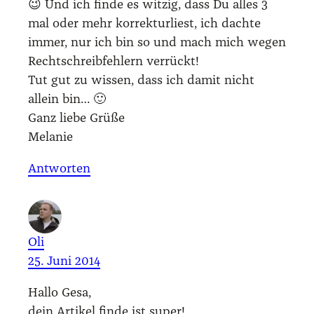
😉 Und ich fin­de es wit­zig, dass Du alles 3
mal oder mehr kor­rek­tur­liest, ich dach­te
immer, nur ich bin so und mach mich wegen
Recht­schreib­feh­lern ver­rückt!
Tut gut zu wis­sen, dass ich damit nicht
allein bin… 🙂
Ganz lie­be Grü­ße
Mela­nie
Antworten
Oli
25. Juni 2014
Hal­lo Gesa,
dein Arti­kel fin­de ist super!