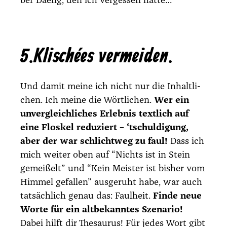
ber Daeng, den ich ver­ges­sen hat­te…”
5. Klischées vermeiden.
Und damit mei­ne ich nicht nur die Inhalt­li­
chen. Ich mei­ne die Wört­li­chen.
Wer ein
unver­gleich­li­ches Erleb­nis text­lich auf
eine Flos­kel redu­ziert – ‘tschul­di­gung,
aber der war schlicht­weg zu faul!
Dass ich
mich wei­ter oben auf “Nichts ist in Stein
gemei­ßelt” und “Kein Meis­ter ist bis­her vom
Him­mel gefal­len” aus­ge­ruht habe, war auch
tat­säch­lich genau das: Faul­heit.
Fin­de neue
Wor­te für ein alt­be­kann­tes Sze­na­rio!
Dabei hilft dir The­sau­rus! Für jedes Wort gibt