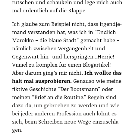
rut­schen und schau­keln und lege mich auch
mal ordent­lich auf die Klap­pe.
Ich glau­be zum Bei­spiel nicht, dass irgend­je­
mand ver­stan­den hat, was ich in
“End­lich
Marok­ko – die blaue Stadt”
gemacht habe –
näm­lich zwi­schen Ver­gan­gen­heit und
Gegen­wart hin- und herspringen…Herrje!
Viiii­iel zu kom­plex für einen Blog­ar­ti­kel!
Aber dar­um ging’s mir nicht.
Ich woll­te das
halt mal aus­pro­bie­ren.
Genau­so wie mei­ne
fik­ti­ve Geschich­te
“Der Boots­mann”
oder
mei­nen
“Brief an die Rou­ti­ne.”
Regeln sind
dazu da, um gebro­chen zu wer­den und wie
bei jeder ande­ren Pro­fes­si­on auch lohnt es
sich, beim Schrei­ben neue Wege ein­zu­schla­
gen.