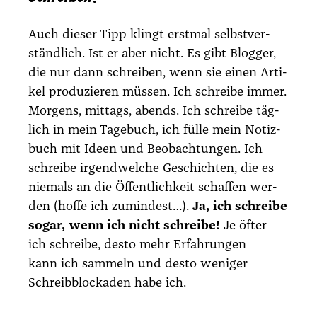
Auch die­ser Tipp klingt erst­mal selbst­ver­
ständ­lich. Ist er aber nicht. Es gibt Blog­ger,
die nur dann schrei­ben, wenn sie einen Arti­
kel pro­du­zie­ren müs­sen. Ich schrei­be immer.
Mor­gens, mit­tags, abends. Ich schrei­be täg­
lich in mein Tage­buch, ich fül­le mein Notiz­
buch mit Ideen und Beob­ach­tun­gen. Ich
schrei­be irgend­wel­che Geschich­ten, die es
nie­mals an die Öffent­lich­keit schaf­fen wer­
den (hof­fe ich zumin­dest…).
Ja, ich schrei­be
sogar, wenn ich nicht schrei­be!
Je öfter
ich schrei­be, des­to mehr Erfah­run­gen
kann ich sam­meln und des­to weni­ger
Schreib­blo­cka­den habe ich.