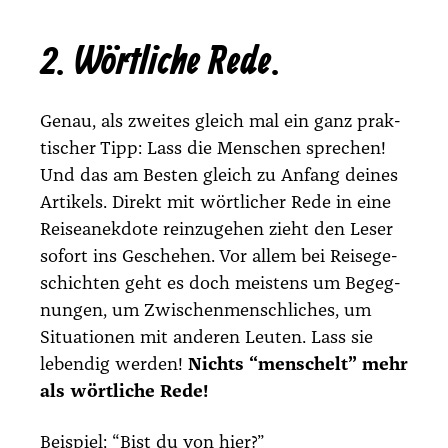
2. Wörtliche Rede.
Genau, als zwei­tes gleich mal ein ganz prak­
ti­scher Tipp: Lass die Men­schen spre­chen!
Und das am Bes­ten gleich zu Anfang dei­nes
Arti­kels. Direkt mit wört­li­cher Rede in eine
Rei­se­an­ek­do­te rein­zu­ge­hen zieht den Leser
sofort ins Gesche­hen. Vor allem bei Rei­se­ge­
schich­ten geht es doch meis­tens um Begeg­
nun­gen, um Zwi­schen­mensch­li­ches, um
Situa­tio­nen mit ande­ren Leu­ten. Lass sie
leben­dig wer­den!
Nichts “men­schelt” mehr
als wört­li­che Rede!
Bei­spiel:
“Bist du von hier?”