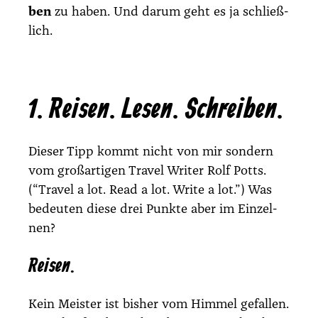
ben
zu haben. Und dar­um geht es ja schließ­
lich.
1. Reisen. Lesen. Schreiben.
Die­ser Tipp kommt nicht von mir son­dern
vom groß­ar­ti­gen Tra­vel Wri­ter
Rolf Potts
.
(“Tra­vel a lot. Read a lot. Wri­te a lot.”) Was
bedeu­ten die­se drei Punk­te aber im Ein­zel­
nen?
Reisen.
Kein Meis­ter ist bis­her vom Him­mel gefal­len.