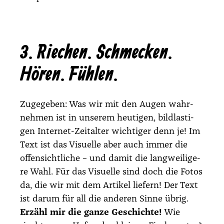
3. Riechen. Schmecken.
Hören. Fühlen.
Zuge­ge­ben: Was wir mit den Augen wahr­
neh­men ist in unse­rem heu­ti­gen, bild­las­ti­
gen Inter­net-Zeit­al­ter wich­ti­ger denn je! Im
Text ist das Visu­el­le aber auch immer die
offen­sicht­li­che – und damit die lang­wei­li­ge­
re Wahl. Für das Visu­el­le sind doch die Fotos
da, die wir mit dem Arti­kel lie­fern! Der Text
ist dar­um für all die ande­ren Sin­ne übrig.
Erzähl mir die gan­ze Geschich­te!
Wie