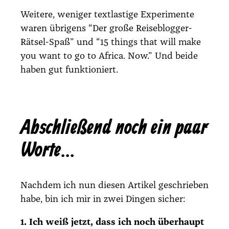
Wei­te­re, weni­ger text­las­ti­ge Expe­ri­men­te
waren übri­gens
“Der gro­ße Rei­se­blog­ger-
Rät­sel-Spaß”
und
“15 things that will make
you want to go to Afri­ca. Now.”
Und bei­de
haben gut funk­tio­niert.
Abschließend noch ein paar
Worte…
Nach­dem ich nun die­sen Arti­kel geschrie­ben
habe, bin ich mir in zwei Din­gen sicher:
1. Ich weiß jetzt, dass ich noch über­haupt