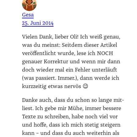
Gesa
25. Juni 2014
Vie­len Dank, lie­ber Oli! Ich weiß genau,
was du meinst: Seit­dem die­ser Arti­kel
ver­öf­fent­licht wur­de, lese ich NOCH
genau­er Kor­rek­tur und wenn mir dann
doch wie­der mal ein Feh­ler unter­läuft
(was pas­siert. Immer.), dann wer­de ich
kurz­zei­tig etwas ner­vös 😉
Dan­ke auch, dass du schon so lan­ge mit­
liest. Ich gebe mir Mühe, immer bes­se­re
Tex­te zu schrei­ben, habe noch viel vor
und hof­fe, dass ich mich ste­tig stei­gern
kann – und dass du auch wei­ter­hin als