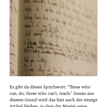
Es gibt da die­ses Sprich­wort: “Tho­se who
can, do; tho­se who can’t, teach.” Genau aus
die­sem Grund wird das hier auch der ein­zi­ge
Arti­kel blei­ben, in dem der Magi­er sei­ne