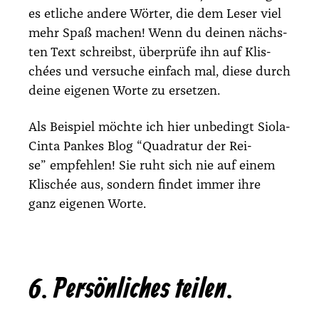
es etli­che ande­re Wör­ter, die dem Leser viel
mehr Spaß machen! Wenn du dei­nen nächs­
ten Text schreibst, über­prü­fe ihn auf Kli­s­
chées und ver­su­che ein­fach mal, die­se durch
dei­ne eige­nen Wor­te zu erset­zen.
Als Bei­spiel möch­te ich hier unbe­dingt Sio­la-
Cin­ta Pan­kes Blog “
Qua­dra­tur der Rei­
se”
emp­feh­len! Sie ruht sich nie auf einem
Kli­s­chée aus, son­dern fin­det immer ihre
ganz eige­nen Wor­te.
6. Persönliches teilen.