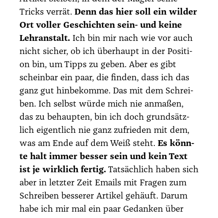
Tricks ver­rät.
Denn das hier soll ein wil­der
Ort vol­ler Geschich­ten sein- und kei­ne
Lehr­an­stalt.
Ich bin mir nach wie vor auch
nicht sicher, ob ich über­haupt in der Posi­ti­
on bin, um Tipps zu geben. Aber es gibt
schein­bar ein paar, die fin­den, dass ich das
ganz gut hin­be­kom­me. Das mit dem Schrei­
ben. Ich selbst wür­de mich nie anma­ßen,
das zu behaup­ten, bin ich doch grund­sätz­
lich eigent­lich nie ganz zufrie­den mit dem,
was am Ende auf dem Weiß steht.
Es könn­
te halt immer bes­ser sein und kein Text
ist je wirk­lich fer­tig.
Tat­säch­lich haben sich
aber in letz­ter Zeit Emails mit Fra­gen zum
Schrei­ben bes­se­rer Arti­kel gehäuft. Dar­um
habe ich mir mal ein paar Gedan­ken über