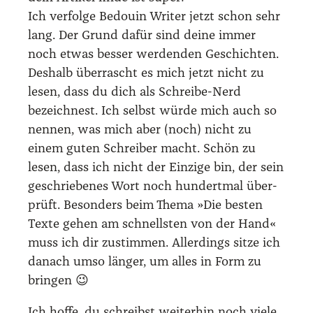
Ich ver­fol­ge Bedouin Wri­ter jetzt schon sehr
lang. Der Grund dafür sind dei­ne immer
noch etwas bes­ser wer­den­den Geschich­ten.
Des­halb über­rascht es mich jetzt nicht zu
lesen, dass du dich als Schrei­be-Nerd
bezeich­nest. Ich selbst wür­de mich auch so
nen­nen, was mich aber (noch) nicht zu
einem guten Schrei­ber macht. Schön zu
lesen, dass ich nicht der Ein­zi­ge bin, der sein
geschrie­be­nes Wort noch hun­dert­mal über­
prüft. Beson­ders beim The­ma »Die bes­ten
Tex­te gehen am schnells­ten von der Hand«
muss ich dir zustim­men. Aller­dings sit­ze ich
danach umso län­ger, um alles in Form zu
brin­gen 😉
Ich hof­fe, du schreibst wei­ter­hin noch vie­le