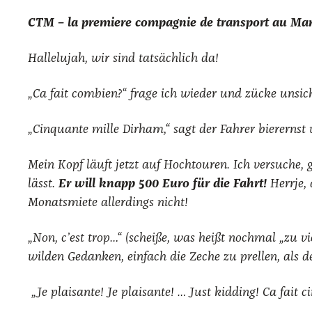
CTM – la pre­mie­re com­pa­gnie de trans­port au Ma
Hal­le­lu­jah, wir sind tat­säch­lich da!
„Ca fait com­bien?“ fra­ge ich wie­der und zücke unsi­ch
„Cin­quan­te mil­le Dir­ham,“ sagt der Fah­rer bier­erns
Mein Kopf läuft jetzt auf Hoch­tou­ren. Ich ver­su­che,
lässt.
Er will knapp 500 Euro für die Fahrt!
Herr­je,
Monats­mie­te aller­dings nicht!
„Non, c’est trop…“ (schei­ße, was heißt noch­mal „zu v
wil­den Gedan­ken, ein­fach die Zeche zu prel­len, als de
„Je plaisan­te! Je plaisan­te! … Just kid­ding! Ca fait c