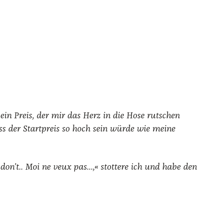
t ein Preis, der mir das Herz in die Hose rut­schen
der Start­preis so hoch sein wür­de wie mei­ne
 don’t.. Moi ne veux pas…,« s
tot­te­re ich und habe den