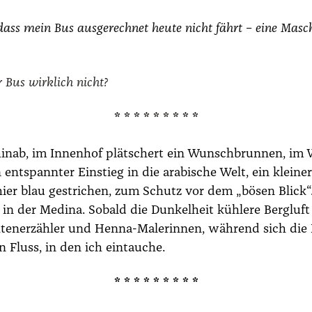
r, dass mein Bus aus­ge­rech­net heu­te nicht fährt – eine M
er Bus wirk­lich nicht?
* * * * * * * * *
 hin­ab, im Innen­hof plät­schert ein Wunsch­brun­nen, i
 ent­spann­ter Ein­stieg in die ara­bi­sche Welt, ein klei
 hier blau gestri­chen, zum Schutz vor dem
„bösen Blick“
z in der Medi­na. Sobald die Dun­kel­heit küh­le­re Berg­
en­er­zäh­ler und Hen­na-Male­rin­nen, wäh­rend sich die Lo
 Fluss, in den ich ein­tau­che.
* * * * * * * * *