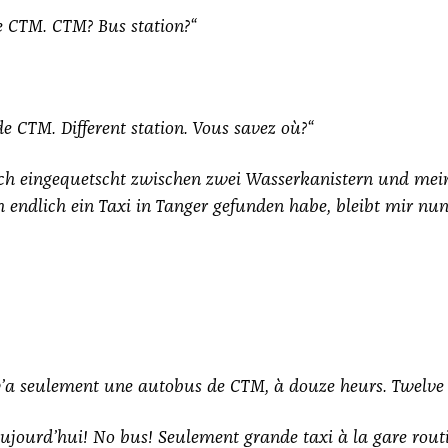
e CTM. CTM? Bus sta­ti­on?“
e CTM. Dif­fe­rent sta­ti­on. Vous savez où?“
ich ein­ge­quetscht zwi­schen zwei Was­ser­ka­nis­tern und mei
h end­lich ein Taxi in
Tan­ger
gefun­den habe, bleibt mir nun 
y’a seu­le­ment une auto­bus de CTM, à dou­ze heurs. Twel­ve 
ujour­d’hui! No bus! Seu­le­ment gran­de taxi à la gare rou­ti