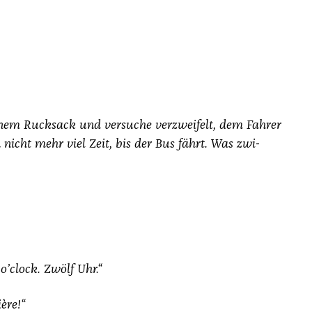
­nem Ruck­sack und ver­su­che ver­zwei­felt, dem Fah­rer
nicht mehr viel Zeit, bis der Bus fährt.
Was zwi­
o’clock. Zwölf Uhr.“
è­re!“