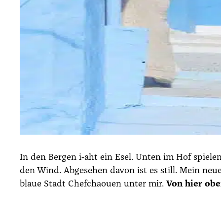
In den Ber­gen i‑aht ein Esel. Unten im Hof spie­len
den Wind. Abge­se­hen davon ist es still. Mein neu­er
blaue Stadt
Chef­chaouen
unter mir.
Von hier obe