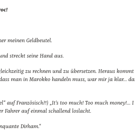
roc!
er mei­nen Geld­beu­tel.
t und streckt sei­ne Hand aus.
 gleich­zei­tig zu rech­nen und zu über­set­zen. Her­aus komm
 d
ass
man in Marok­ko han­deln muss, war mir ja klar… dass 
iel“ auf Fran­zö­sisch?!) „It’s too much! Too much money!… I
r Fah­rer auf ein­mal schal­lend los­lacht.
in­quan­te Dir­ham.“