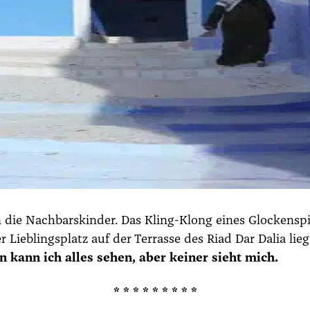
 die Nach­bars­kin­der. Das Kling-Klong eines Glo­cken­spi
 Lieb­lings­platz auf der Ter­ras­se des Riad
Dar Dalia
lieg
n kann ich alles sehen, aber kei­ner sieht mich.
* * * * * * * * *