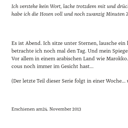
Ich ver­ste­he kein Wort, lache trotz­dem mit und drü­
habe ich die Hosen voll und noch zwan­zig Minu­ten Ze
Es ist Abend. Ich sit­ze unter Ster­nen, lau­sche e
betrach­te ich noch mal den Tag. Und mein Spie­gel­
Vor allem in einem ara­bi­schen Land wie Marok­ko. D
cous noch immer im Gesicht hast…
(Der letz­te Teil die­ser Serie folgt in einer Woche
Erschienen am
24. November 2013