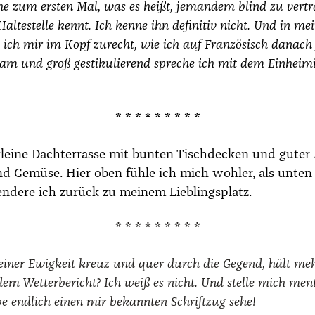
e­he zum ers­ten Mal, was es heißt, jeman­dem blind zu ver­t
­te­stel­le kennt. Ich ken­ne ihn defi­ni­tiv nicht. Und in mei
ge ich mir im Kopf zurecht, wie ich auf Fran­zö­sisch danac
am und groß ges­ti­ku­lie­rend spre­che ich mit dem Ein­hei­m
* * * * * * * * *
lei­ne Dach­ter­ras­se mit bun­ten Tisch­de­cken und guter 
 Gemü­se. Hier oben füh­le ich mich woh­ler, als unten 
n­de­re ich zurück zu mei­nem Lieb­lings­platz.
* * * * * * * * *
it einer Ewig­keit kreuz und quer durch die Gegend, hält me
 Wet­ter­be­richt? Ich weiß es nicht. Und stel­le mich men­
be end­lich einen mir bekann­ten Schrift­zug sehe!