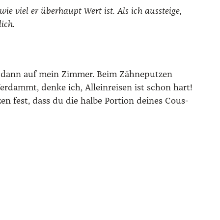
 viel er über­haupt Wert ist. Als ich aus­stei­ge,
ich.
e dann auf mein Zim­mer. Beim Zäh­ne­put­zen
­dammt, den­ke ich, Allein­rei­sen ist schon hart!
n fest, dass du die hal­be Por­ti­on dei­nes Cous­