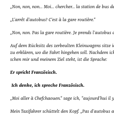
„Non, non, non… Moi… cher­cher… la sta­ti­on de bus d
„L’
arrêt d’au­to­bus? C’est à la gare rou­tiè­re.“
„Non, non. Pas la gare rou­tiè­re. Je prends l’au­to­bus d
Auf dem Rück­sitz des zer­beul­ten Klein­wa­gens sit­ze 
zu erklä­ren, wo die Fahrt hin­ge­hen soll. Nach­dem ic
schen mir und mei­nem Ziel steht, ist die Spra­che:
Er spricht Fran­zö­sisch.
Ich den­ke, ich spre­che Fran­zö­sisch.
„Moi aller à Chef­chaouen.“ sage ich,
“aujour­d’hui il 
Mein Taxi­fah­rer schüt­telt den Kopf.
„Pas d’au­to­bus a