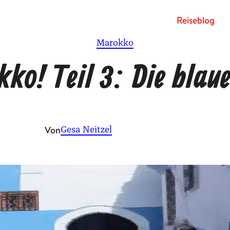
Rei­se­blog
Marokko
ko! Teil 3: Die blaue
Von
Gesa Neitzel