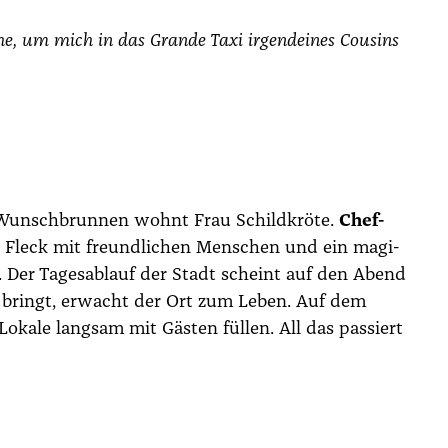
asche, um mich in das
Gran­de Taxi
irgend­ei­nes Cou­sins
m Wunsch­brun­nen wohnt Frau Schild­krö­te.
Chef­
­ner Fleck mit freund­li­chen Men­schen und ein magi­
. Der Tages­ab­lauf der Stadt scheint auf den Abend
luft bringt, erwacht der Ort zum Leben. Auf dem
ka­le lang­sam mit Gäs­ten fül­len. All das pas­siert