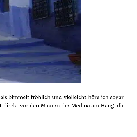
els bim­melt fröh­lich und viel­leicht höre ich sogar
t direkt vor den Mau­ern der Medi­na am Hang, die