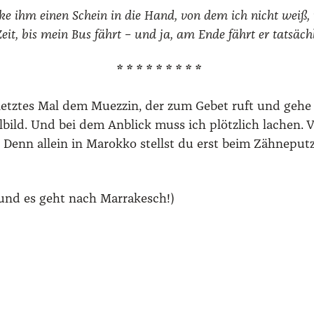
cke ihm einen Schein in die Hand, von dem ich nicht weiß, wie
it, bis mein Bus fährt – und ja, am Ende fährt er tat­säch­l
* * * * * * * * *
in letz­tes Mal dem Muez­zin, der zum Gebet ruft und geh
bild. Und bei dem Anblick muss ich plötz­lich lachen. Ver
enn allein in Marok­ko stellst du erst beim Zäh­ne­put­ze
… und es geht nach Mar­ra­kesch!)