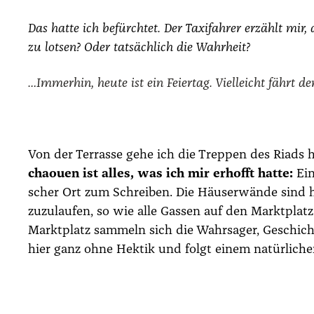
Das hat­te ich befürch­tet. Der Taxi­fah­rer erzählt mi
zu lot­sen? Oder tat­säch­lich die Wahr­heit?
…Immer­hin, heu­te ist ein Fei­er­tag. Viel­leicht fährt d
Von der Ter­ras­se gehe ich die Trep­pen des Riads
chaouen ist alles, was ich mir erhofft hat­te:
Ein
scher Ort zum Schrei­ben. Die Häu­ser­wän­de sind
zuzu­lau­fen, so wie alle Gas­sen auf den Markt­plat
Markt­platz sam­meln sich die Wahr­sa­ger, Geschich­t
hier ganz ohne Hek­tik und folgt einem natür­li­chen