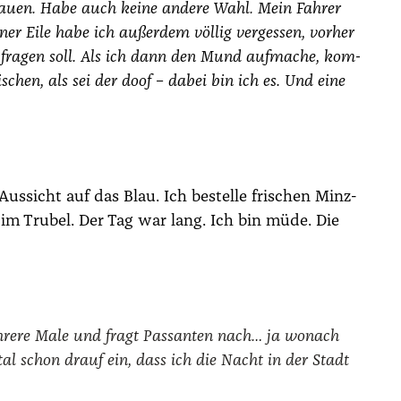
rau­en. Habe auch kei­ne ande­re Wahl. Mein Fah­rer
­ner Eile habe ich außer­dem völ­lig ver­ges­sen, vor­her
h fra­gen soll. Als ich dann den Mund auf­ma­che, kom­
i­schen, als sei der doof – dabei bin ich es. Und eine
Aus­sicht auf das Blau. Ich bestel­le fri­schen Minz­
im Tru­bel. Der Tag war lang. Ich bin müde. Die
h­re­re Male und fragt Pas­san­ten nach… ja wonach
tal schon drauf ein, dass ich die Nacht in der Stadt