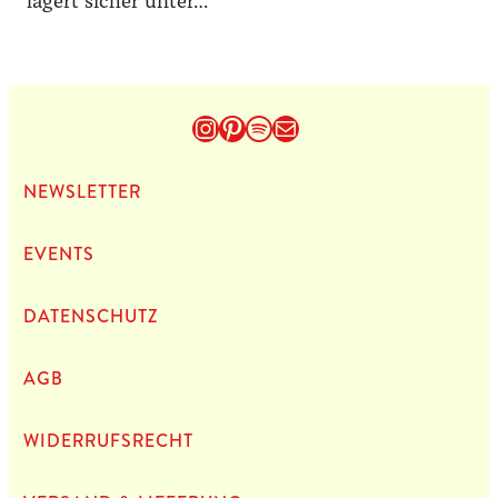
lagert sicher unter…
Instagram
Pinterest
Spotify
E-Mail
NEWS­LET­TER
EVENTS
DATEN­SCHUTZ
AGB
WIDERRUFSRECHT