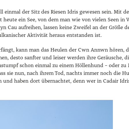
oll ein­mal der Sitz des Rie­sen Idris gewe­sen sein. Mit d
 ist heu­te ein See, von dem man wie von vie­len Seen in 
lyn Cau auf­rei­hen, las­sen kei­ne Zwei­fel an der Grö­ße 
ka­ni­scher Akti­vi­tät her­aus ent­stan­den ist.
r­fängt, kann man das Heu­len der Cwn Annwn hören, der
men, des­to sanf­ter und lei­ser wer­den ihre Geräu­sche, 
m­stumpf schon ein­mal zu einem Höl­len­hund – oder zu M
dass sie nun, nach ihrem Tod, nachts immer noch die Hun­
en und haben dort über­nach­tet, denn wer in Cad­air Idr