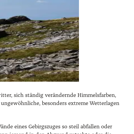
ter, sich stän­dig ver­än­dern­de Him­mels­far­ben,
unge­wöhn­li­che, beson­ders extre­me Wet­ter­la­gen
n­de eines Gebirgs­zu­ges so steil abfal­len oder