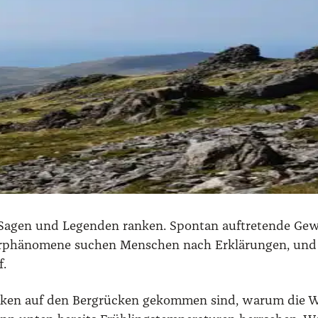
agen und Legen­den ran­ken. Spon­tan auf­tre­ten­de Gewit­
ur­phä­no­me­ne suchen Men­schen nach Erklä­run­gen, und 
f.
ro­cken auf den Berg­rü­cken gekom­men sind, war­um die Wä