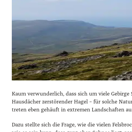
Kaum ver­wun­der­lich, dass sich um vie­le Gebir­ge S
Haus­dä­cher zer­stö­ren­der Hagel – für sol­che Nat
tre­ten eben gehäuft in extre­men Land­schaf­ten au
Dazu stell­te sich die Fra­ge, wie die vie­len Fels­b