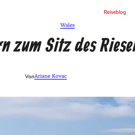
Rei­se­blog
Wales
n zum Sitz des Riese
Von
Ariane Kovac