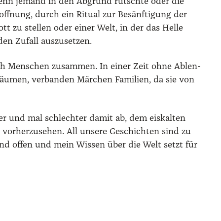
 Wenn jemand in den Abgrund rutsch­te oder die
f­nung, durch ein Ritu­al zur Besänf­ti­gung der
zu stel­len oder einer Welt, in der das Hel­le
n Zufall aus­zu­set­zen.
auch Men­schen zusam­men. In einer Zeit ohne Ablen­
äu­men, ver­ban­den Mär­chen Fami­li­en, da sie von
er und mal schlech­ter damit ab, dem eis­kal­ten
vor­her­zu­se­hen. All unse­re Geschich­ten sind zu
und offen und mein Wis­sen über die Welt setzt für