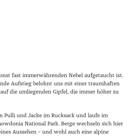
nst fast immer­wäh­ren­den Nebel auf­ge­taucht ist.
gen­de Auf­stieg belohnt uns mit einer traum­haf­ten
auf die umlie­gen­den Gip­fel, die immer höher zu
 Pul­li und Jacke im Ruck­sack und lau­fe im
Snow­do­nia Natio­nal Park. Ber­ge wech­seln sich hier
lpi­nes Aus­se­hen – und wohl auch eine alpi­ne