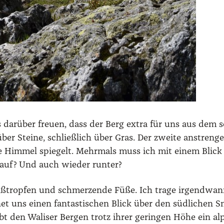
ar­über freu­en, dass der Berg extra für uns aus dem so
über Stei­ne, schließ­lich über Gras. Der zwei­te anstren­
 Him­mel spie­gelt. Mehr­mals muss ich mit einem Blick 
rauf? Und auch wie­der run­ter?
rop­fen und schmer­zen­de Füße. Ich tra­ge irgend­wann
­net uns einen fan­tas­ti­schen Blick über den süd­li­chen 
ibt den Wali­ser Ber­gen trotz ihrer gerin­gen Höhe ein a