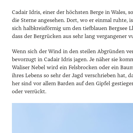
Cad­air Idris, einer der höchs­ten Ber­ge in Wales, s
die Ster­ne ange­se­hen. Dort, wo er ein­mal ruh­te,
sich halb­kreis­för­mig um den tief­blau­en Berg­see L
dass der Berg­rü­cken aus sehr lang ver­gan­ge­ner vul­
Wenn sich der Wind in den stei­len Abgrün­den ve
bevor­zugt in Cad­air Idris jagen. Je näher sie kom­
Wali­ser Nebel wird ein Fels­bro­cken oder ein Bau
ihres Lebens so sehr der Jagd ver­schrie­ben hat, 
her sind vor allem Bar­den auf den Gip­fel gestie­g
oder ver­rückt.