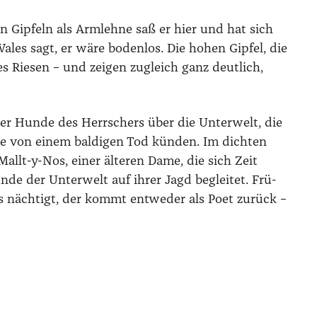
en Gip­feln als Arm­leh­ne saß er hier und hat sich
Wales sagt, er wäre boden­los. Die hohen Gip­fel, die
des Rie­sen – und zei­gen zugleich ganz deut­lich,
 Hun­de des Herr­schers über die Unter­welt, die
die von einem bal­di­gen Tod kün­den. Im dich­ten
allt-y-Nos, einer älte­ren Dame, die sich Zeit
de der Unter­welt auf ihrer Jagd beglei­tet. Frü­
is näch­tigt, der kommt ent­we­der als Poet zurück –