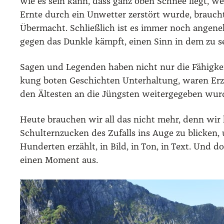
wie es sein kann, dass ganz oben Schnee liegt, wen
Ern­te durch ein Unwet­ter zer­stört wur­de, brauch
Über­macht. Schließ­lich ist es immer noch ange­ne
gegen das Dunk­le kämpft, einen Sinn in dem zu sehe
Sagen und Legen­den haben nicht nur die Fähig­keit,
kung boten Geschich­ten Unter­hal­tung, waren Erzäh­
den Ältes­ten an die Jüngs­ten wei­ter­ge­ge­ben wur
Heu­te brau­chen wir all das nicht mehr, denn wir k
Schul­tern­zucken des Zufalls ins Auge zu bli­cken, u
Hun­der­ten erzählt, in Bild, in Ton, in Text. Und
einen Moment aus.