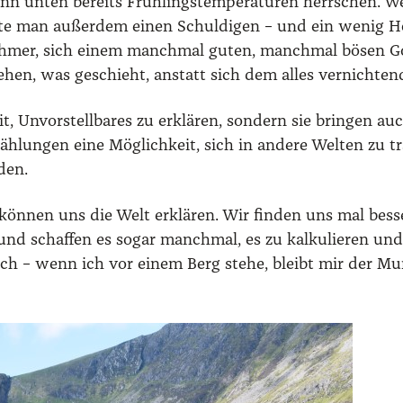
n unten bereits Früh­lings­tem­pe­ra­tu­ren herr­schen.
­te man außer­dem einen Schul­di­gen – und ein wenig Hof
h­mer, sich einem manch­mal guten, manch­mal bösen Gott 
n, was geschieht, anstatt sich dem alles ver­nich­ten­de
 Unvor­stell­ba­res zu erklä­ren, son­dern sie brin­gen 
lun­gen eine Mög­lich­keit, sich in ande­re Wel­ten zu tr
­den.
ön­nen uns die Welt erklä­ren. Wir fin­den uns mal bes­s
nd schaf­fen es sogar manch­mal, es zu kal­ku­lie­ren und 
 doch – wenn ich vor einem Berg ste­he, bleibt mir der M