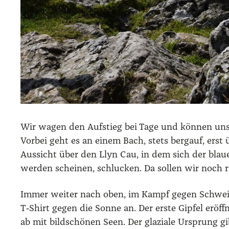
Wir wagen den Auf­stieg bei Tage und kön­nen uns d
Vor­bei geht es an einem Bach, stets berg­auf, erst 
Aus­sicht über den Llyn Cau, in dem sich der blaue
wer­den schei­nen, schlu­cken. Da sol­len wir noch 
Immer wei­ter nach oben, im Kampf gegen Schweiß­t
T‑Shirt gegen die Son­ne an. Der ers­te Gip­fel eröff
ab mit bild­schö­nen Seen. Der gla­zia­le Ursprung g