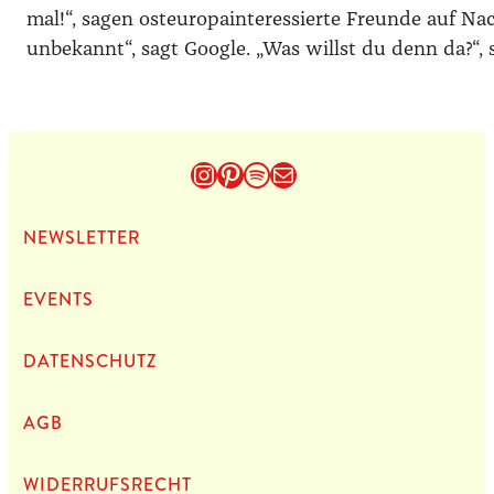
mal!“, sagen osteuropainteressierte Freunde auf Na
unbekannt“, sagt Google. „Was willst du denn da?“, 
Instagram
Pinterest
Spotify
E-Mail
NEWS­LET­TER
EVENTS
DATEN­SCHUTZ
AGB
WIDERRUFSRECHT