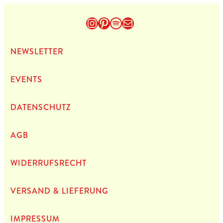
Instagram
Pinterest
Spotify
E-Mail
NEWS­LET­TER
EVENTS
DATEN­SCHUTZ
AGB
WIDERRUFSRECHT
VERSAND & LIEFERUNG
IMPRES­SUM