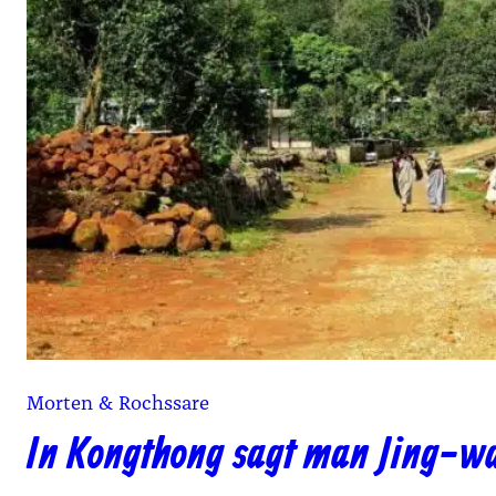
Morten & Rochssare
In Kongthong sagt man Jing-w