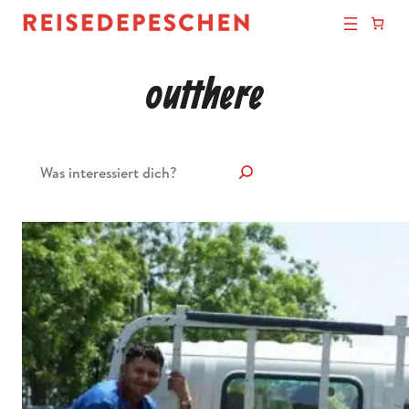
outthere
Suchen