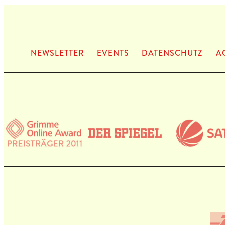
NEWS­LET­TER
EVENTS
DATEN­SCHUTZ
A