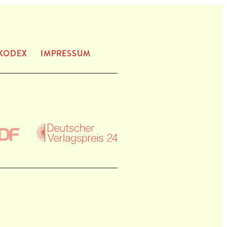
KODEX
IMPRES­SUM