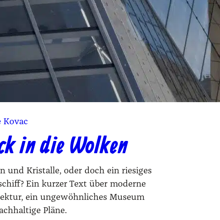
e Kovac
ck in die Wolken
 und Kristalle, oder doch ein riesiges
chiff? Ein kurzer Text über moderne
tektur, ein ungewöhnliches Museum
achhaltige Pläne.