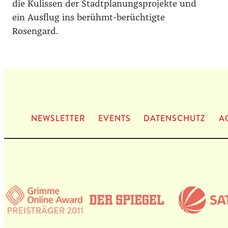
die Kulissen der Stadtplanungsprojekte und
ein Ausflug ins berühmt-berüchtigte
Rosengard.
NEWS­LET­TER
EVENTS
DATEN­SCHUTZ
A