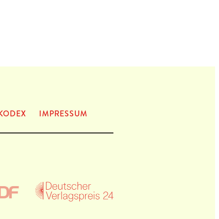
KODEX
IMPRES­SUM