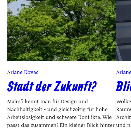
Ariane Kovac
Arian
Stadt der Zukunft?
Bli
Malmö kennt man für Design und
Wolken
Nachhaltigkeit - und gleichzeitig für hohe
Raums
Arbeitslosigkeit und schwere Konflikte. Wie
Archi
passt das zusammen? Ein kleiner Blick hinter
und n