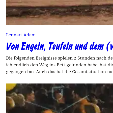
Lennart Adam
Von Engeln, Teufeln und dem (
Die fol­gen­den Ereig­nis­se spie­len 2 Stun­den nach d
ich end­lich den Weg ins Bett gefun­den habe, hat die
gegan­gen bin. Auch das hat die Gesamt­si­tua­ti­on ni