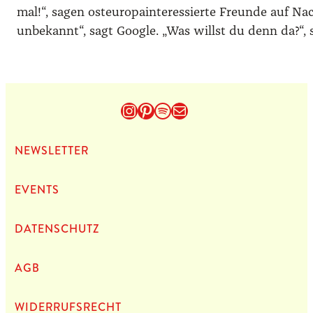
mal!“, sagen osteuropainteressierte Freunde auf Na
unbekannt“, sagt Google. „Was willst du denn da?“, 
Instagram
Pinterest
Spotify
E-Mail
NEWS­LET­TER
EVENTS
DATEN­SCHUTZ
AGB
WIDERRUFSRECHT