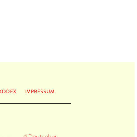
KODEX
IMPRES­SUM