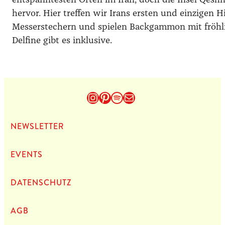
entspanntesten Orten im Iran, doch die Insel Qesh
hervor. Hier treffen wir Irans ersten und einzigen 
Messerstechern und spielen Backgammon mit fröhl
Delfine gibt es inklusive.
Instagram
Pinterest
Spotify
E-Mail
NEWS­LET­TER
EVENTS
DATEN­SCHUTZ
AGB