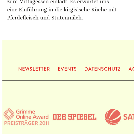
zum Mittagessen einlädt. Es erwartet uns
eine Einführung in die kirgisische Küche mit
Pferdefleisch und Stutenmilch.
NEWS­LET­TER
EVENTS
DATEN­SCHUTZ
A