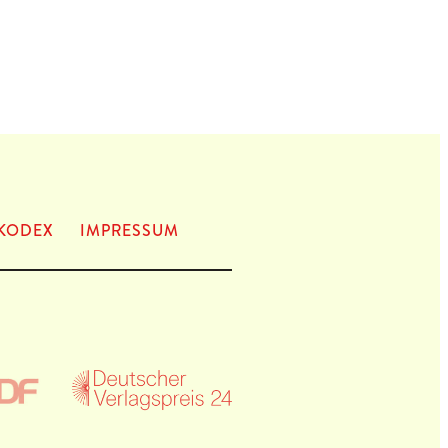
KODEX
IMPRES­SUM