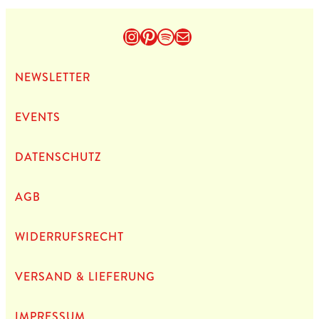
Instagram
Pinterest
Spotify
E-Mail
NEWS­LET­TER
EVENTS
DATEN­SCHUTZ
AGB
WIDERRUFSRECHT
VERSAND & LIEFERUNG
IMPRES­SUM