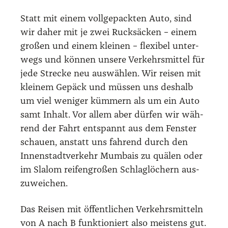
Statt mit einem voll­ge­pack­ten Auto, sind
wir daher mit je zwei Ruck­sä­cken – einem
gro­ßen und einem klei­nen – fle­xi­bel unter­
wegs und kön­nen unse­re Ver­kehrs­mit­tel für
jede Stre­cke neu aus­wäh­len. Wir rei­sen mit
klei­nem Gepäck und müs­sen uns des­halb
um viel weni­ger küm­mern als um ein Auto
samt Inhalt. Vor allem aber dür­fen wir wäh­
rend der Fahrt ent­spannt aus dem Fens­ter
schau­en, anstatt uns fah­rend durch den
Innen­stadt­ver­kehr Mum­bais zu quä­len oder
im Sla­lom rei­fen­gro­ßen Schlag­lö­chern aus­
zu­wei­chen.
Das Rei­sen mit öffent­li­chen Ver­kehrs­mit­teln
von A nach B funk­tio­niert also meis­tens gut.