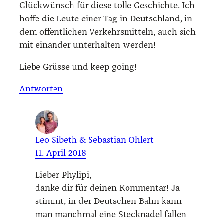
Glück­wünsch für die­se tol­le Geschich­te. Ich
hof­fe die Leu­te einer Tag in Deutsch­land, in
dem offent­li­chen Ver­kehrs­mit­teln, auch sich
mit ein­an­der unter­hal­ten wer­den!
Lie­be Grüs­se und keep going!
Antworten
Leo Sibeth & Sebastian Ohlert
11. April 2018
Lie­ber Phy­li­pi,
dan­ke dir für dei­nen Kom­men­tar! Ja
stimmt, in der Deut­schen Bahn kann
man manch­mal eine Steck­na­del fal­len