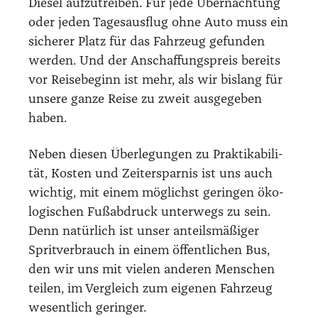
Die­sel auf­zu­trei­ben. Für jede Über­nach­tung
oder jeden Tages­aus­flug ohne Auto muss ein
siche­rer Platz für das Fahr­zeug gefun­den
wer­den. Und der Anschaf­fungs­preis bereits
vor Rei­se­be­ginn ist mehr, als wir bis­lang für
unse­re gan­ze Rei­se zu zweit aus­ge­ge­ben
haben.
Neben die­sen Über­le­gun­gen zu Prak­ti­ka­bi­li­
tät, Kos­ten und Zeit­er­spar­nis ist uns auch
wich­tig, mit einem mög­lichst gerin­gen öko­
lo­gi­schen Fuß­ab­druck unter­wegs zu sein.
Denn natür­lich ist unser anteils­mä­ßi­ger
Sprit­ver­brauch in einem öffent­li­chen Bus,
den wir uns mit vie­len ande­ren Men­schen
tei­len, im Ver­gleich zum eige­nen Fahr­zeug
wesent­lich gerin­ger.