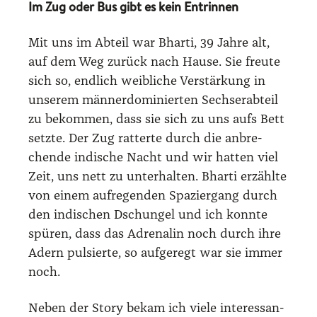
Im Zug oder Bus gibt es kein Entrinnen
Mit uns im Abteil war Bhar­ti, 39 Jah­re alt,
auf dem Weg zurück nach Hau­se. Sie freu­te
sich so, end­lich weib­li­che Ver­stär­kung in
unse­rem män­ner­do­mi­nier­ten Sech­ser­ab­teil
zu bekom­men, dass sie sich zu uns aufs Bett
setz­te. Der Zug rat­ter­te durch die anbre­
chen­de indi­sche Nacht und wir hat­ten viel
Zeit, uns nett zu unter­hal­ten. Bhar­ti erzähl­te
von einem auf­re­gen­den Spa­zier­gang durch
den indi­schen Dschun­gel und ich konn­te
spü­ren, dass das Adre­na­lin noch durch ihre
Adern pul­sier­te, so auf­ge­regt war sie immer
noch.
Neben der Sto­ry bekam ich vie­le inter­es­san­