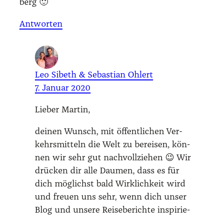
berg 🙂
Antworten
Leo Sibeth & Sebastian Ohlert
7. Januar 2020
Lie­ber Mar­tin,
dei­nen Wunsch, mit öffent­li­chen Ver­
kehrs­mit­teln die Welt zu berei­sen, kön­
nen wir sehr gut nach­voll­zie­hen 😉 Wir
drü­cken dir alle Dau­men, dass es für
dich mög­lichst bald Wirk­lich­keit wird
und freu­en uns sehr, wenn dich unser
Blog und unse­re Rei­se­be­rich­te inspi­rie­