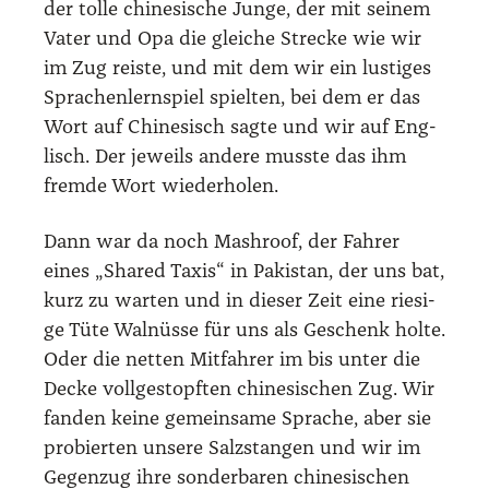
der tol­le chi­ne­si­sche Jun­ge, der mit sei­nem
Vater und Opa die glei­che Stre­cke wie wir
im Zug reis­te, und mit dem wir ein lus­ti­ges
Spra­chen­lern­spiel spiel­ten, bei dem er das
Wort auf Chi­ne­sisch sag­te und wir auf Eng­
lisch. Der jeweils ande­re muss­te das ihm
frem­de Wort wie­der­ho­len.
Dann war da noch Mashro­of, der Fah­rer
eines „Shared Taxis“ in Paki­stan, der uns bat,
kurz zu war­ten und in die­ser Zeit eine rie­si­
ge Tüte Wal­nüs­se für uns als Geschenk hol­te.
Oder die net­ten Mit­fah­rer im bis unter die
Decke voll­ge­stopf­ten chi­ne­si­schen Zug. Wir
fan­den kei­ne gemein­sa­me Spra­che, aber sie
pro­bier­ten unse­re Salz­stan­gen und wir im
Gegen­zug ihre son­der­ba­ren chi­ne­si­schen