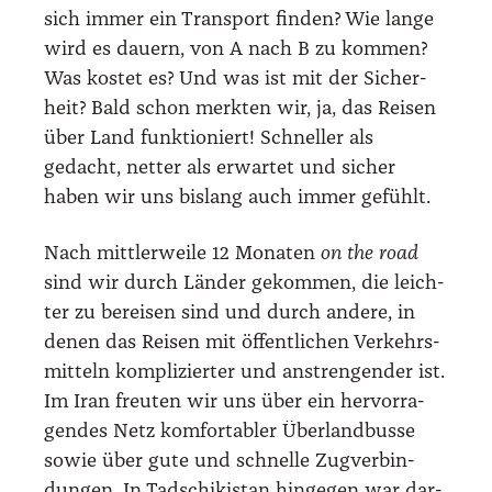
sich immer ein Trans­port fin­den? Wie lan­ge
wird es dau­ern, von A nach B zu kom­men?
Was kos­tet es? Und was ist mit der Sicher­
heit? Bald schon merk­ten wir, ja, das Rei­sen
über Land funk­tio­niert! Schnel­ler als
gedacht, net­ter als erwar­tet und sicher
haben wir uns bis­lang auch immer gefühlt.
Nach mitt­ler­wei­le 12 Mona­ten
on the road
sind wir durch Län­der gekom­men, die leich­
ter zu berei­sen sind und durch ande­re, in
denen das Rei­sen mit öffent­li­chen Ver­kehrs­
mit­teln kom­pli­zier­ter und anstren­gen­der ist.
Im Iran freu­ten wir uns über ein her­vor­ra­
gen­des Netz kom­for­ta­bler Über­land­bus­se
sowie über gute und schnel­le Zug­ver­bin­
dun­gen. In Tadschi­ki­stan hin­ge­gen war dar­