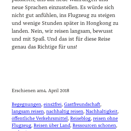
neue Spra­chen ein­zu­stel­len. Es wür­de sich
nicht gut anfüh­len, ins Flug­zeug zu stei­gen
und weni­ge Stun­den spä­ter in Hong­kong zu
lan­den. Nein, wir rei­sen lang­sam, bewusst
und mit Spaß. Und das ist für die­se Rei­se
genau das Rich­ti­ge für uns!
Erschienen am
4. April 2018
Begegnungen
, 
eins2frei
, 
Gastfreundschaft
, 
langsam reisen
, 
nachhaltig reisen
, 
Nachhaltigkeit
, 
öffentliche Verkehrsmittel
, 
Reiseblog
, 
reisen ohne
Flugzeug
, 
Reisen über Land
, 
Ressourcen schonen
, 