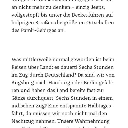
an nicht mehr zu den­ken – ein­zig Jeeps,
voll­ge­stopft bis unter die Decke, fuh­ren auf
holp­ri­gen Stra­ßen die grö­ße­ren Ort­schaf­ten
des Pamir-Gebir­ges an.
Was mitt­ler­wei­le nor­mal gewor­den ist beim
Rei­sen über Land: es dau­ert! Sechs Stun­den
im Zug durch Deutsch­land? Da sind wir von
Augs­burg nach Ham­burg oder Ber­lin gefah­
ren und haben das Land bereits fast zur
Gän­ze durch­quert. Sechs Stun­den in einem
indi­schen Zug? Eine ent­spann­te Halb­ta­ges­
fahrt, da müs­sen wir noch nicht mal den
Nacht­zug neh­men. Unse­re Wahr­neh­mung