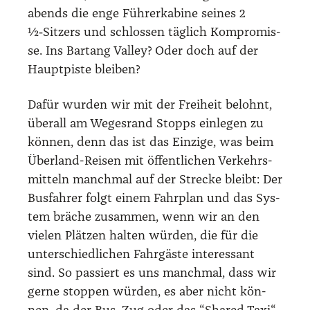
abends die enge Füh­rer­ka­bi­ne sei­nes 2
½‑Sitzers und schlos­sen täg­lich Kom­pro­mis­
se. Ins Bartang Val­ley? Oder doch auf der
Haupt­pis­te blei­ben?
Dafür wur­den wir mit der Frei­heit belohnt,
über­all am Weges­rand Stopps ein­le­gen zu
kön­nen, denn das ist das Ein­zi­ge, was beim
Über­land-Rei­sen mit öffent­li­chen Ver­kehrs­
mit­teln manch­mal auf der Stre­cke bleibt: Der
Bus­fah­rer folgt einem Fahr­plan und das Sys­
tem brä­che zusam­men, wenn wir an den
vie­len Plät­zen hal­ten wür­den, die für die
unter­schied­li­chen Fahr­gäs­te inter­es­sant
sind. So pas­siert es uns manch­mal, dass wir
ger­ne stop­pen wür­den, es aber nicht kön­