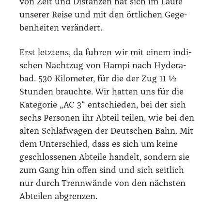
von Zeit und Distan­zen hat sich im Lau­fe
unse­rer Rei­se und mit den ört­li­chen Gege­
ben­hei­ten ver­än­dert.
Erst letz­tens, da fuh­ren wir mit einem indi­
schen Nacht­zug von Ham­pi nach Hyde­r­a­
bad. 530 Kilo­me­ter, für die der Zug 11 ½
Stun­den brauch­te. Wir hat­ten uns für die
Kate­go­rie „AC 3“ ent­schie­den, bei der sich
sechs Per­so­nen ihr Abteil tei­len, wie bei den
alten Schlaf­wa­gen der Deut­schen Bahn. Mit
dem Unter­schied, dass es sich um kei­ne
geschlos­se­nen Abtei­le han­delt, son­dern sie
zum Gang hin offen sind und sich seit­lich
nur durch Trenn­wän­de von den nächs­ten
Abtei­len abgren­zen.