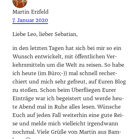
Martin Erzfeld
7. Januar 2020
Lie­be Leo, lie­ber Seba­ti­an,
in den letz­ten Tagen hat sich bei mir so ein
Wunsch ent­wi­ckelt, mit öffent­li­chen Ver­
kehrs­mit­teln um die Welt zu rei­sen. So habe
ich heu­te (im Büro;-)) mal schnell recher­
chiert und mich sehr gefreut, auf Euren Blog
zu sto­ßen. Schon beim Über­flie­gen Eurer
Ein­trä­ge war ich begeis­tert und wer­de heu­
te Abend mal in Ruhe alles lesen. Wün­sche
Euch auf jeden Fall wei­ter­hin eine gute Rei­
se und mel­de mich viel­leicht irgend­wann
noch­mal. Vie­le Grü­ße von Mar­tin aus Bam­