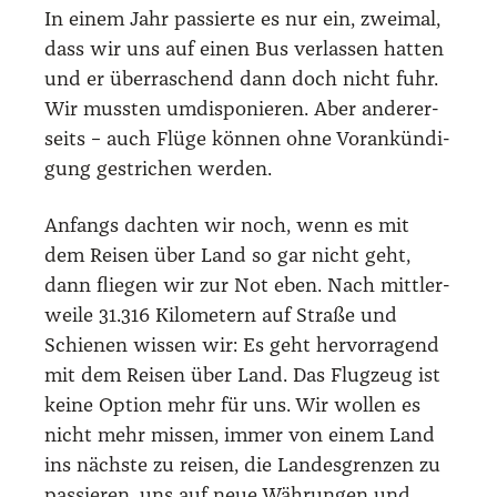
In einem Jahr pas­sier­te es nur ein, zwei­mal,
dass wir uns auf einen Bus ver­las­sen hat­ten
und er über­ra­schend dann doch nicht fuhr.
Wir muss­ten umdis­po­nie­ren. Aber ande­rer­
seits – auch Flü­ge kön­nen ohne Vor­ankün­di­
gung gestri­chen wer­den.
Anfangs dach­ten wir noch, wenn es mit
dem Rei­sen über Land so gar nicht geht,
dann flie­gen wir zur Not eben. Nach mitt­ler­
wei­le 31.316 Kilo­me­tern auf Stra­ße und
Schie­nen wis­sen wir: Es geht her­vor­ra­gend
mit dem Rei­sen über Land. Das Flug­zeug ist
kei­ne Opti­on mehr für uns. Wir wol­len es
nicht mehr mis­sen, immer von einem Land
ins nächs­te zu rei­sen, die Lan­des­gren­zen zu
pas­sie­ren, uns auf neue Wäh­run­gen und