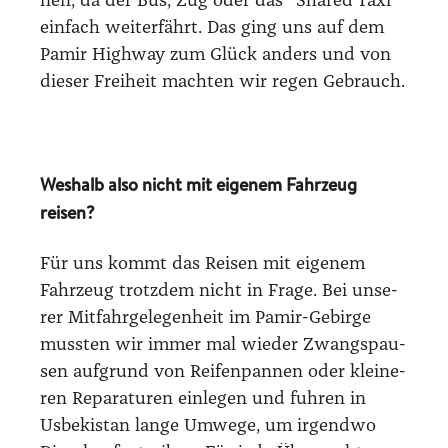
nen, da der Bus, Zug oder das “Shared Taxi“
ein­fach wei­ter­fährt. Das ging uns auf dem
Pamir High­way zum Glück anders und von
die­ser Frei­heit mach­ten wir regen Gebrauch.
Weshalb also nicht mit eigenem Fahrzeug
reisen?
Für uns kommt das Rei­sen mit eige­nem
Fahr­zeug trotz­dem nicht in Fra­ge. Bei unse­
rer Mit­fahr­ge­le­gen­heit im Pamir-Gebir­ge
muss­ten wir immer mal wie­der Zwangs­pau­
sen auf­grund von Rei­fen­pan­nen oder klei­ne­
ren Repa­ra­tu­ren ein­le­gen und fuh­ren in
Usbe­ki­stan lan­ge Umwe­ge, um irgend­wo