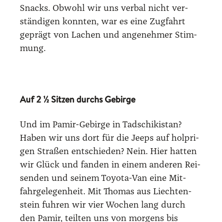
Snacks. Obwohl wir uns ver­bal nicht ver­
stän­di­gen konn­ten, war es eine Zug­fahrt
geprägt von Lachen und ange­neh­mer Stim­
mung.
Auf 2 ½ Sitzen durchs Gebirge
Und im Pamir-Gebir­ge in Tadschi­ki­stan?
Haben wir uns dort für die Jeeps auf holp­ri­
gen Stra­ßen ent­schie­den? Nein. Hier hat­ten
wir Glück und fan­den in einem ande­ren Rei­
sen­den und sei­nem Toyo­ta-Van eine Mit­
fahr­ge­le­gen­heit. Mit Tho­mas aus Liech­ten­
stein fuh­ren wir vier Wochen lang durch
den Pamir, teil­ten uns von mor­gens bis