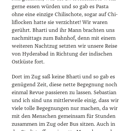
ger­ne essen wür­den und so gab es Pas­ta
ohne eine ein­zi­ge Chi­li­scho­te, sogar auf Chi­
li­flo­cken hat­te sie ver­zich­tet! Wir waren
gerührt. Bhar­ti und ihr Mann brach­ten uns
nach­mit­tags zum Bahn­hof, denn mit einem
wei­te­ren Nacht­zug setz­ten wir unse­re Rei­se
von Hyde­r­a­bad in Rich­tung der indi­schen
Ost­küs­te fort.
Dort im Zug saß kei­ne Bhar­ti und so gab es
genü­gend Zeit, die­se net­te Begeg­nung noch
ein­mal Revue pas­sie­ren zu las­sen. Sebas­ti­an
und ich sind uns mitt­ler­wei­le einig, dass wir
vie­le tol­le Begeg­nun­gen nur machen, da wir
mit den Men­schen gemein­sam für Stun­den
zusam­men im Zug oder Bus sit­zen. Auch in