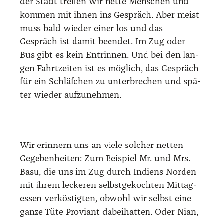
der Stadt tref­fen wir net­te Men­schen und
kom­men mit ihnen ins Gespräch. Aber meist
muss bald wie­der einer los und das
Gespräch ist damit been­det. Im Zug oder
Bus gibt es kein Ent­rin­nen. Und bei den lan­
gen Fahrt­zei­ten ist es mög­lich, das Gespräch
für ein Schläf­chen zu unter­bre­chen und spä­
ter wie­der auf­zu­neh­men.
Wir erin­nern uns an vie­le sol­cher net­ten
Gege­ben­hei­ten: Zum Bei­spiel Mr. und Mrs.
Basu, die uns im Zug durch Indi­ens Nor­den
mit ihrem lecke­ren selbst­ge­koch­ten Mit­tag­
essen ver­kös­tig­ten, obwohl wir selbst eine
gan­ze Tüte Pro­vi­ant dabei­hat­ten. Oder Nian,