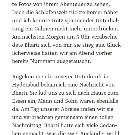
te Fotos von ihrem Aben­teu­er zu sehen.
Doch die Schla­fens­zeit rück­te immer näher
und ich konn­te trotz span­nen­der Unter­hal­
tung ein Gäh­nen nicht mehr unter­drü­cken.
Am nächs­ten Mor­gen um 5 Uhr ver­ab­schie­
de­te Bhar­ti sich von mir, sie stieg aus. Glück­
li­cher­wei­se hat­ten wir am Abend vor­her
bereits Num­mern aus­ge­tauscht.
Ange­kom­men in unse­rer Unter­kunft in
Hyde­r­a­bad bekam ich eine Nach­richt von
Bhar­ti. Sie lud uns zu sich nach Hau­se zum
Essen ein, Mann und Sohn wären eben­falls
da. Am Tag unse­rer Abrei­se tra­fen wir sie
und ver­brach­ten gemein­sam einen tol­len
Nach­mit­tag. Bhar­ti hat­te sich vie­le Gedan­
ken gemacht, was die zwei Aus­län­der wohl