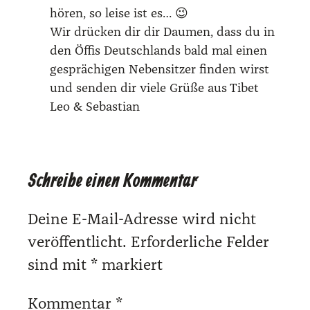
hören, so lei­se ist es… 😉
Wir drü­cken dir dir Dau­men, dass du in
den Öffis Deutsch­lands bald mal einen
gesprä­chi­gen Neben­sit­zer fin­den wirst
und sen­den dir vie­le Grü­ße aus Tibet
Leo & Sebas­ti­an
Schreibe einen Kommentar
Deine E-Mail-Adresse wird nicht
veröffentlicht.
Erforderliche Felder
sind mit
*
markiert
Kommentar
*