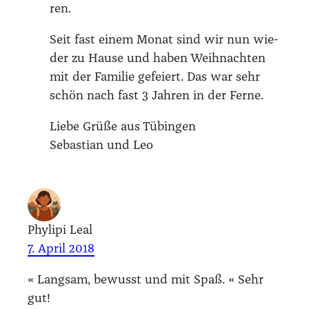
ren.
Seit fast einem Monat sind wir nun wie­
der zu Hau­se und haben Weih­nach­ten
mit der Fami­lie gefei­ert. Das war sehr
schön nach fast 3 Jah­ren in der Fer­ne.
Lie­be Grü­ße aus Tübin­gen
Sebas­ti­an und Leo
Phylipi Leal
7. April 2018
« Lang­sam, bewusst und mit Spaß. « Sehr
gut!