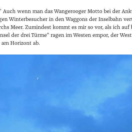
gt.“ Auch wenn man das Wan­ger­oo­ger Mot­to bei der A
n Win­ter­be­su­cher in den Wag­gons der Insel­bahn ver­
rchs Meer. Zumin­dest kommt es mir so vor, als ich auf b
„Insel der drei Tür­me“ ragen im Wes­ten empor, der West
 am Hori­zont ab.