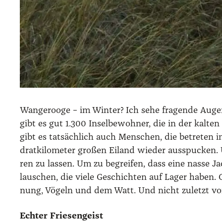
Wan­ger­oo­ge – im Win­ter? Ich sehe fra­gen­de Augen
gibt es gut 1.300 Insel­be­woh­ner, die in der kal­te
gibt es tat­säch­lich auch Men­schen, die betre­ten im
drat­ki­lo­me­ter gro­ßen Eiland wie­der aus­spu­ck
ren zu las­sen. Um zu begrei­fen, dass eine nas­se Jac
lau­schen, die vie­le Geschich­ten auf Lager haben
nung, Vögeln und dem Watt. Und nicht zuletzt vom
Ech­ter Frie­sen­geist