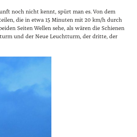
nkunft noch nicht kennt, spürt man es. Von dem
tei­len, die in etwa 15 Minu­ten mit 20 km/​h durch
ei­den Sei­ten Wel­len sehe, als wären die Schie­nen
­turm und der Neue Leucht­turm, der drit­te, der