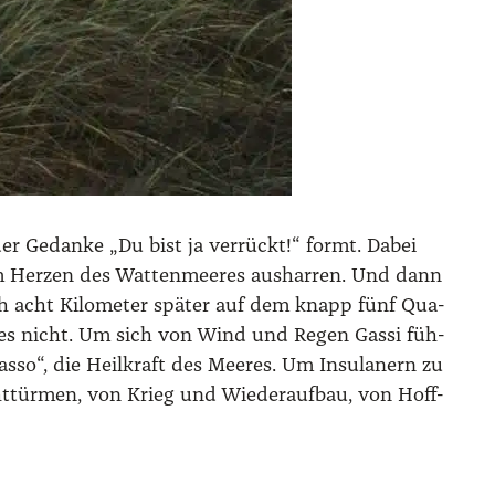
 der Gedan­ke „Du bist ja ver­rückt!“ formt. Dabei
 im Her­zen des Wat­ten­mee­res aus­har­ren. Und dann
 sich acht Kilo­me­ter spä­ter auf dem knapp fünf Qua­
ibt es nicht. Um sich von Wind und Regen Gas­si füh­
as­so“, die Heil­kraft des Mee­res. Um Insu­la­nern zu
t­tür­men, von Krieg und Wie­der­auf­bau, von Hoff­