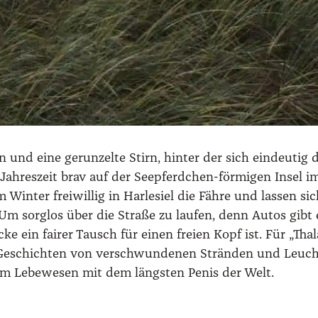
 und eine gerun­zel­te Stirn, hin­ter der sich ein­deu­tig
n Jah­res­zeit brav auf der See­pferd­chen-för­mi­gen Insel
 Win­ter frei­wil­lig in Harle­si­el die Fäh­re und las­sen
en. Um sorg­los über die Stra­ße zu lau­fen, denn Autos g
ke ein fai­rer Tausch für einen frei­en Kopf ist. Für „Thal
. Geschich­ten von ver­schwun­de­nen Strän­den und Leuch
 Lebe­we­sen mit dem längs­ten Penis der Welt.