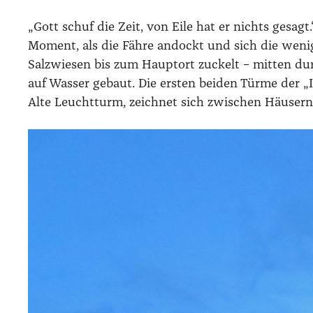
„Gott schuf die Zeit, von Eile hat er nichts gesa
Moment, als die Fäh­re andockt und sich die weni­ge
Salz­wie­sen bis zum Haupt­ort zuckelt – mit­ten du
auf Was­ser gebaut. Die ers­ten bei­den Tür­me der 
Alte Leucht­turm, zeich­net sich zwi­schen Häu­sern