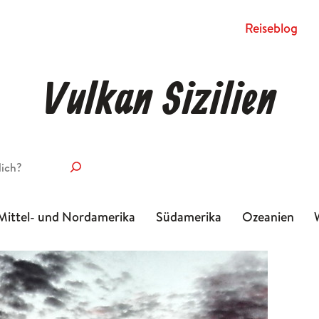
Rei­se­blog
Vulkan Sizilien
Mittel- und Nordamerika
Südamerika
Ozeanien