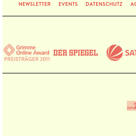
NEWS­LET­TER
EVENTS
DATEN­SCHUTZ
A