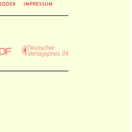
KODEX
IMPRES­SUM