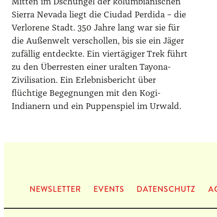
Mitten im Dschungel der kolumbianischen
Sierra Nevada liegt die Ciudad Perdida – die
Verlorene Stadt. 350 Jahre lang war sie für
die Außenwelt verschollen, bis sie ein Jäger
zufällig entdeckte. Ein viertägiger Trek führt
zu den Überresten einer uralten Tayona-
Zivilisation. Ein Erlebnisbericht über
flüchtige Begegnungen mit den Kogi-
Indianern und ein Puppenspiel im Urwald.
NEWS­LET­TER
EVENTS
DATEN­SCHUTZ
A