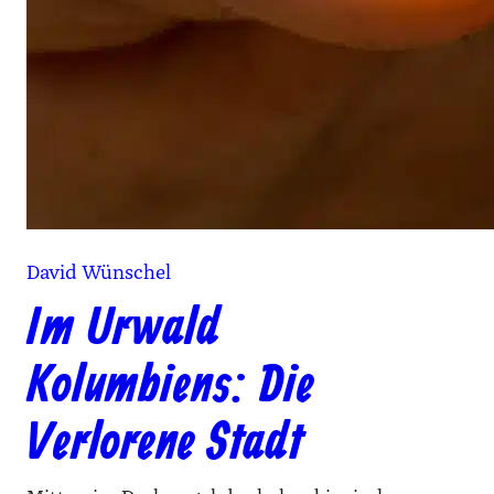
David Wünschel
Im Urwald
Kolumbiens: Die
Verlorene Stadt