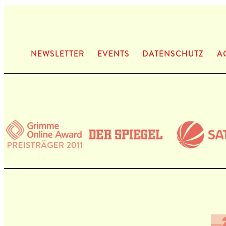
NEWS­LET­TER
EVENTS
DATEN­SCHUTZ
A