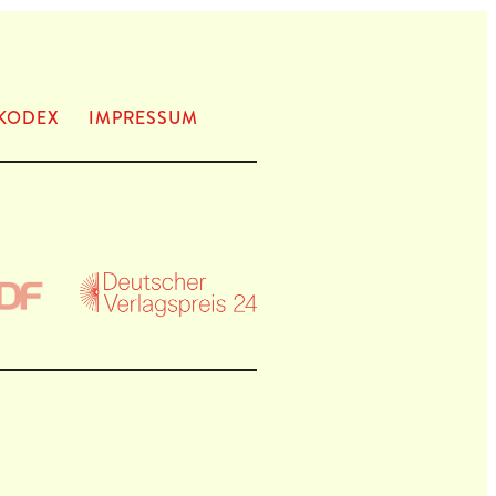
KODEX
IMPRES­SUM