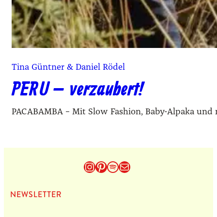
Tina Güntner & Daniel Rödel
PERU – verzaubert!
PACABAMBA – Mit Slow Fashion, Baby-Alpaka und na
Instagram
Pinterest
Spotify
E-Mail
NEWS­LET­TER