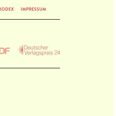
KODEX
IMPRES­SUM