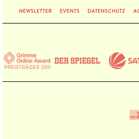
NEWS­LET­TER
EVENTS
DATEN­SCHUTZ
A