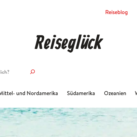
Rei­se­blog
Reiseglück
Mittel- und Nordamerika
Südamerika
Ozeanien