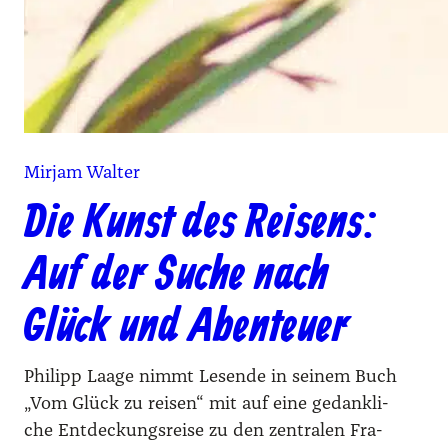
Mirjam Walter
Die Kunst des Reisens:
Auf der Suche nach
Glück und Abenteuer
Phil­ipp Laa­ge nimmt Lesen­de in sei­nem Buch
„Vom Glück zu rei­sen“ mit auf eine gedank­li­
che Ent­de­ckungs­rei­se zu den zen­tra­len Fra­