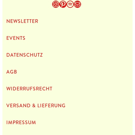
Instagram
Pinterest
Spotify
E-Mail
NEWS­LET­TER
EVENTS
DATEN­SCHUTZ
AGB
WIDERRUFSRECHT
VERSAND & LIEFERUNG
IMPRES­SUM