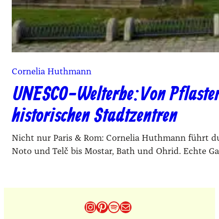
Cornelia Huthmann
UNESCO-Welterbe: Von Pflaster,
historischen Stadtzentren
Nicht nur Paris & Rom: Cornelia Huthmann führt du
Noto und Telč bis Mostar, Bath und Ohrid. Echte G
Instagram
Pinterest
Spotify
E-Mail