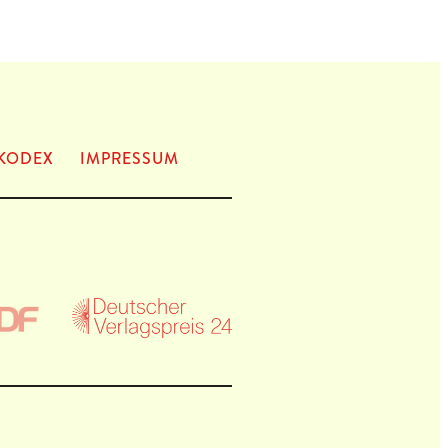
KODEX
IMPRES­SUM