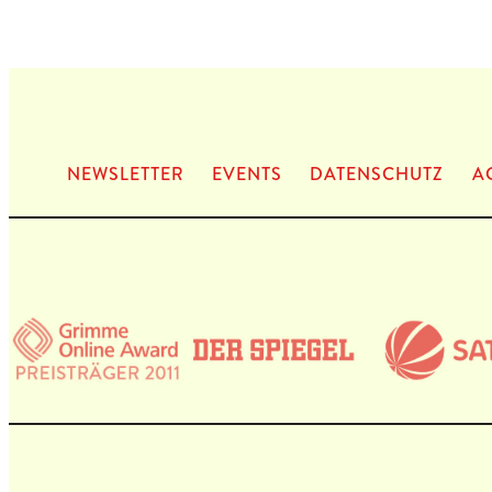
NEWS­LET­TER
EVENTS
DATEN­SCHUTZ
A