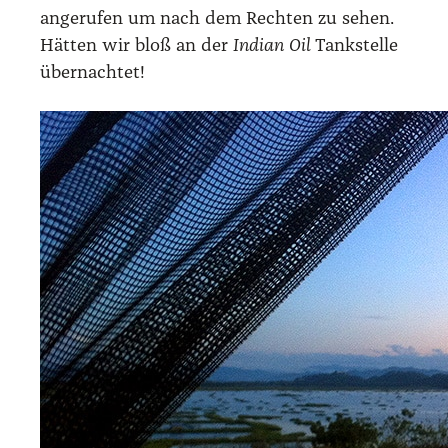
ange­ru­fen um nach dem Rech­ten zu sehen.
Hät­ten wir bloß an der
Indi­an Oil
Tank­stel­le
über­nach­tet!