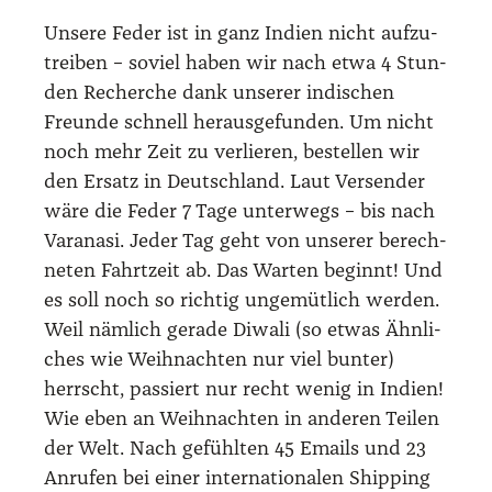
Unse­re Feder ist in ganz Indi­en nicht auf­zu­
trei­ben – soviel haben wir nach etwa 4 Stun­
den Recher­che dank unse­rer indi­schen
Freun­de schnell her­aus­ge­fun­den. Um nicht
noch mehr Zeit zu ver­lie­ren, bestel­len wir
den Ersatz in Deutsch­land. Laut Ver­sen­der
wäre die Feder 7 Tage unter­wegs – bis nach
Var­a­na­si. Jeder Tag geht von unse­rer berech­
ne­ten Fahrt­zeit ab. Das War­ten beginnt! Und
es soll noch so rich­tig unge­müt­lich wer­den.
Weil näm­lich gera­de Diwa­li (so etwas Ähn­li­
ches wie Weih­nach­ten nur viel bun­ter)
herrscht, pas­siert nur recht wenig in Indi­en!
Wie eben an Weih­nach­ten in ande­ren Tei­len
der Welt. Nach gefühl­ten 45 Emails und 23
Anru­fen bei einer inter­na­tio­na­len Ship­ping