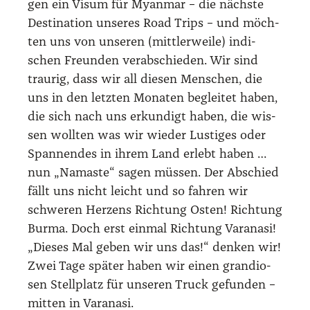
gen ein Visum für Myan­mar – die nächs­te
Desti­na­ti­on unse­res Road Trips – und möch­
ten uns von unse­ren (mitt­ler­wei­le) indi­
schen Freun­den ver­ab­schie­den. Wir sind
trau­rig, dass wir all die­sen Men­schen, die
uns in den letz­ten Mona­ten beglei­tet haben,
die sich nach uns erkun­digt haben, die wis­
sen woll­ten was wir wie­der Lus­ti­ges oder
Span­nen­des in ihrem Land erlebt haben …
nun „Namas­te“ sagen müs­sen. Der Abschied
fällt uns nicht leicht und so fah­ren wir
schwe­ren Her­zens Rich­tung Osten! Rich­tung
Bur­ma. Doch erst ein­mal Rich­tung Var­a­na­si!
„Die­ses Mal geben wir uns das!“ den­ken wir!
Zwei Tage spä­ter haben wir einen gran­dio­
sen Stell­platz für unse­ren Truck gefun­den –
mit­ten in Var­a­na­si.