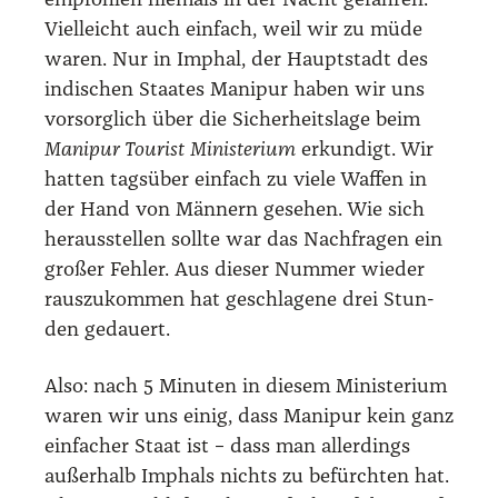
emp­foh­len nie­mals in der Nacht gefah­ren.
Viel­leicht auch ein­fach, weil wir zu müde
waren. Nur in Imphal, der Haupt­stadt des
indi­schen Staa­tes Mani­pur haben wir uns
vor­sorg­lich über die Sicher­heits­la­ge beim
Mani­pur Tou­rist Minis­te­ri­um
erkun­digt. Wir
hat­ten tags­über ein­fach zu vie­le Waf­fen in
der Hand von Män­nern gese­hen. Wie sich
her­aus­stel­len soll­te war das Nach­fra­gen ein
gro­ßer Feh­ler. Aus die­ser Num­mer wie­der
raus­zu­kom­men hat geschla­ge­ne drei Stun­
den gedau­ert.
Also: nach 5 Minu­ten in die­sem Minis­te­ri­um
waren wir uns einig, dass Mani­pur kein ganz
ein­fa­cher Staat ist – dass man aller­dings
außer­halb Imphals nichts zu befürch­ten hat.