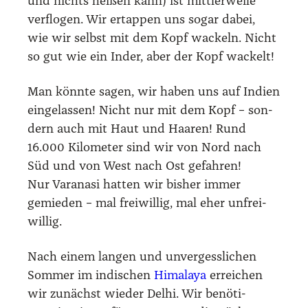
und nichts hei­ßen kann) ist mitt­ler­wei­le
ver­flo­gen. Wir ertap­pen uns sogar dabei,
wie wir selbst mit dem Kopf wackeln. Nicht
so gut wie ein Inder, aber der Kopf wackelt!
Man könn­te sagen, wir haben uns auf Indi­en
ein­ge­las­sen! Nicht nur mit dem Kopf – son­
dern auch mit Haut und Haa­ren! Rund
16.000 Kilo­me­ter sind wir von Nord nach
Süd und von West nach Ost gefah­ren!
Nur Var­a­na­si hat­ten wir bis­her immer
gemie­den – mal frei­wil­lig, mal eher unfrei­
wil­lig.
Nach einem lan­gen und unver­gess­li­chen
Som­mer im indi­schen
Hima­la­ya
errei­chen
wir zunächst wie­der Delhi. Wir benö­ti­