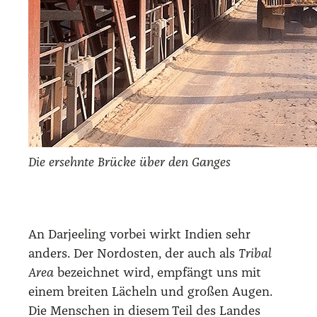
Die ersehn­te Brü­cke über den Gan­ges
An Dar­jee­ling vor­bei wirkt Indi­en sehr
anders. Der Nord­os­ten, der auch als
Tri­bal
Area
bezeich­net wird, emp­fängt uns mit
einem brei­ten Lächeln und gro­ßen Augen.
Die Men­schen in die­sem Teil des Lan­des