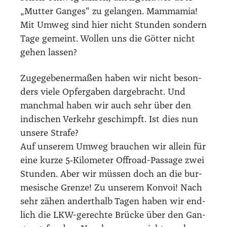
„Mut­ter Gan­ges“ zu gelan­gen. Mam­ma­mia!
Mit Umweg sind hier nicht Stun­den son­dern
Tage gemeint. Wol­len uns die Göt­ter nicht
gehen las­sen?
Zuge­ge­be­ner­ma­ßen haben wir nicht beson­
ders vie­le Opfer­ga­ben dar­ge­bracht. Und
manch­mal haben wir auch sehr über den
indi­schen Ver­kehr geschimpft. Ist dies nun
unse­re Stra­fe?
Auf unse­rem Umweg brau­chen wir allein für
eine kur­ze 5‑Kilometer Off­road-Pas­sa­ge zwei
Stun­den. Aber wir müs­sen doch an die bur­
me­si­sche Gren­ze! Zu unse­rem Kon­voi! Nach
sehr zähen andert­halb Tagen haben wir end­
lich die LKW-gerech­te Brü­cke über den Gan­