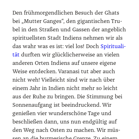
Den früh­mor­gend­li­chen Besuch der Ghats
bei „Mut­ter Gan­ges“, den gigan­ti­schen Tru­
bel in den Stra­ßen und Gas­sen der angeb­lich
spi­ri­tu­ells­ten Stadt Indi­ens neh­men wir als
das wahr was es ist: viel los! Doch
Spi­ri­tua­li­
tät
durf­ten wir glück­li­cher­wei­se an vie­len
ande­ren Orten Indi­ens auf unse­re eige­ne
Wei­se ent­de­cken. Var­a­na­si tut aber auch
nicht weh! Viel­leicht sind wir nach über
einem Jahr in Indi­en nicht mehr so leicht
aus der Ruhe zu brin­gen. Die Stim­mung bei
Son­nen­auf­gang ist beein­dru­ckend. Wir
genie­ßen vier wun­der­schö­ne Tage und
beschlie­ßen dann, uns nun end­gül­tig auf
den Weg nach Osten zu machen. Wir müs­
sen an die bur­me­si­sche Gren­ze. Zu einem