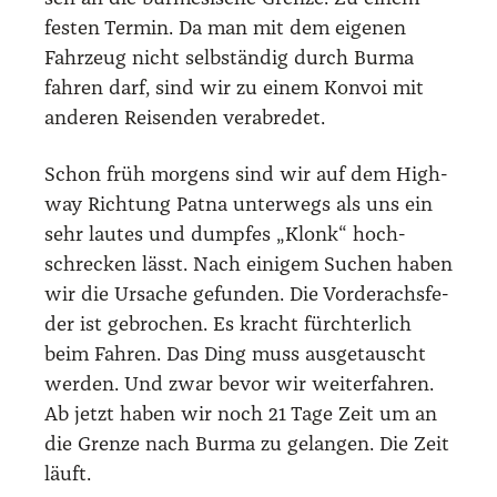
fes­ten Ter­min. Da man mit dem eige­nen
Fahr­zeug nicht selb­stän­dig durch Bur­ma
fah­ren darf, sind wir zu einem Kon­voi mit
ande­ren Rei­sen­den ver­ab­re­det.
Schon früh mor­gens sind wir auf dem High­
way Rich­tung Pat­na unter­wegs als uns ein
sehr lau­tes und dump­fes „Klonk“ hoch­
schre­cken lässt. Nach eini­gem Suchen haben
wir die Ursa­che gefun­den. Die Vor­der­achs­fe­
der ist gebro­chen. Es kracht fürch­ter­lich
beim Fah­ren. Das Ding muss aus­ge­tauscht
wer­den. Und zwar bevor wir wei­ter­fah­ren.
Ab jetzt haben wir noch 21 Tage Zeit um an
die Gren­ze nach Bur­ma zu gelan­gen. Die Zeit
läuft.