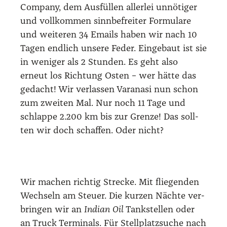
Com­pa­ny, dem Aus­fül­len aller­lei unnö­ti­ger
und voll­kom­men sinn­be­frei­ter For­mu­la­re
und wei­te­ren 34 Emails haben wir nach 10
Tagen end­lich unse­re Feder. Ein­ge­baut ist sie
in weni­ger als 2 Stun­den. Es geht also
erneut los Rich­tung Osten – wer hät­te das
gedacht! Wir ver­las­sen Var­a­na­si nun schon
zum zwei­ten Mal. Nur noch 11 Tage und
schlap­pe 2.200 km bis zur Gren­ze! Das soll­
ten wir doch schaf­fen. Oder nicht?
Wir machen rich­tig Stre­cke. Mit flie­gen­den
Wech­seln am Steu­er. Die kur­zen Näch­te ver­
brin­gen wir an
Indi­an Oil
Tank­stel­len oder
an Truck Ter­mi­nals. Für Stell­platz­su­che nach