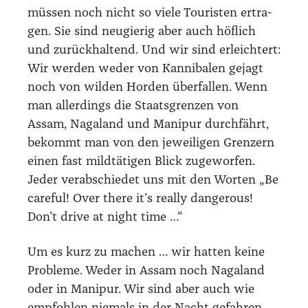
müs­sen noch nicht so vie­le Tou­ris­ten ertra­
gen. Sie sind neu­gie­rig aber auch höf­lich
und zurück­hal­tend. Und wir sind erleich­tert:
Wir wer­den weder von Kan­ni­ba­len gejagt
noch von wil­den Hor­den über­fal­len. Wenn
man aller­dings die Staats­gren­zen von
Assam, Naga­land und Mani­pur durch­fährt,
bekommt man von den jewei­li­gen Gren­zern
einen fast mild­tä­ti­gen Blick zuge­wor­fen.
Jeder ver­ab­schie­det uns mit den Wor­ten „Be
careful! Over the­re it’s real­ly dan­ge­rous!
Don’t dri­ve at night time …“
Um es kurz zu machen … wir hat­ten kei­ne
Pro­ble­me. Weder in Assam noch Naga­land
oder in Mani­pur. Wir sind aber auch wie