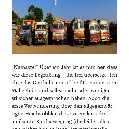
„Namas­te!“ Über ein Jahr ist es nun her, dass
wir die­se Begrü­ßung – die frei über­setzt „Ich
ehre das Gött­li­che in dir“ heißt – zum ers­ten
Mal gehört und selbst mehr oder weni­ger
stil­si­cher aus­ge­spro­chen haben. Auch die
ers­te Ver­wun­de­rung über den all­ge­gen­wär­
ti­gen Head­wob­bler, die­se zuwei­len sehr
amü­san­te Kopf­be­we­gung (die lei­der alles