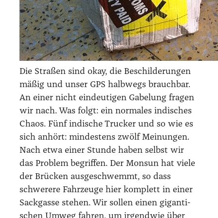
Die Stra­ßen sind okay, die Beschil­de­run­gen
mäßig und unser GPS halb­wegs brauch­bar.
An einer nicht ein­deu­ti­gen Gabe­lung fra­gen
wir nach. Was folgt: ein nor­ma­les indi­sches
Cha­os. Fünf indi­sche Tru­cker und so wie es
sich anhört: min­des­tens zwölf Mei­nun­gen.
Nach etwa einer Stun­de haben selbst wir
das Pro­blem begrif­fen. Der Mon­sun hat vie­le
der Brü­cken aus­ge­schwemmt, so dass
schwe­re­re Fahr­zeu­ge hier kom­plett in einer
Sack­gas­se ste­hen. Wir sol­len einen gigan­ti­
schen Umweg fah­ren, um irgend­wie über