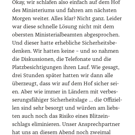
Okay, wir schla­fen also ein­fach auf dem Hof
des Minis­te­ri­ums und fah­ren am nächs­ten
Mor­gen wei­ter. Alles klar? Nicht ganz. Lei­der
war die­se schnel­le Lösung nicht mit dem
obers­ten Minis­te­ri­al­be­am­ten abge­spro­chen.
Und die­ser hat­te erheb­li­che Sicher­heits­be­
den­ken. Wir hat­ten kei­ne – und so nah­men
die Dis­kus­sio­nen, die Tele­fo­na­te und die
Platz­be­sich­ti­gun­gen ihren Lauf. Wie gesagt,
drei Stun­den spä­ter hat­ten wir dann alle
über­zeugt, dass wir auf dem Hof sicher sei­
en. Aber wie immer in Län­dern mit ver­bes­
se­rungs­fä­hi­ger Sicher­heits­la­ge … die Offi­zi­el­
len sind sehr besorgt und wür­den am liebs­
ten auch noch das Risi­ko eines Blitz­ein­
schlags eli­mi­nie­ren. Unser Ansprech­part­ner
hat uns an die­sem Abend noch zwei­mal