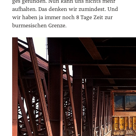
ges gefun­den. Nun kann uns nichts mehr
auf­hal­ten. Das den­ken wir zumin­dest. Und
wir haben ja immer noch 8 Tage Zeit zur
bur­me­si­schen Gren­ze.