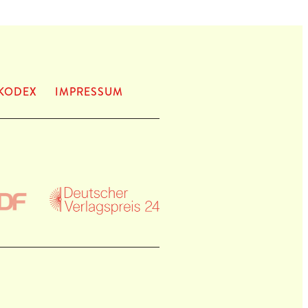
KODEX
IMPRES­SUM