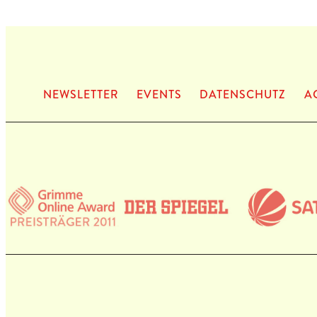
NEWS­LET­TER
EVENTS
DATEN­SCHUTZ
A