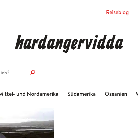
Rei­se­blog
hardangervidda
Mittel- und Nordamerika
Südamerika
Ozeanien