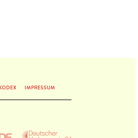
KODEX
IMPRES­SUM