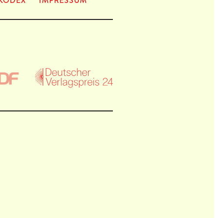
KODEX
IMPRES­SUM