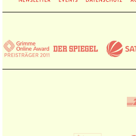
NEWS­LET­TER
EVENTS
DATEN­SCHUTZ
A