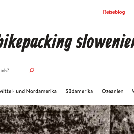
Rei­se­blog
bikepacking slowenie
Mittel- und Nordamerika
Südamerika
Ozeanien