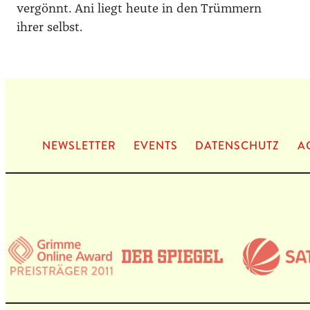
vergönnt. Ani liegt heute in den Trümmern
ihrer selbst.
NEWS­LET­TER
EVENTS
DATEN­SCHUTZ
A