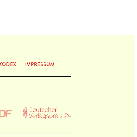
KODEX
IMPRES­SUM