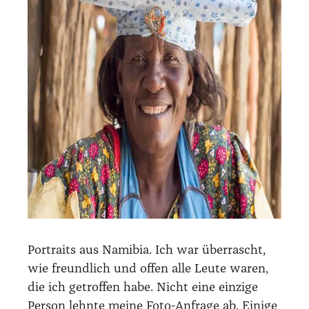
Por­traits aus Nami­bia. Ich war über­rascht,
wie freund­lich und offen alle Leu­te waren,
die ich getrof­fen habe. Nicht eine ein­zi­ge
Per­son lehn­te mei­ne Foto-Anfra­ge ab. Eini­ge