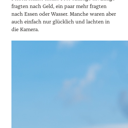
frag­ten nach Geld, ein paar mehr frag­ten
nach Essen oder Was­ser. Man­che waren aber
auch ein­fach nur glück­lich und lach­ten in
die Kame­ra.