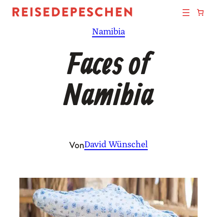
Zum
Inhalt
Namibia
springen
Faces of
Namibia
Von
David Wünschel