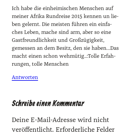
Ich habe die ein­hei­mi­schen Men­schen auf
mei­ner Afri­ka Rund­rei­se 2015 ken­nen un lie­
ben gelernt. Die meis­ten füh­ren ein ein­fa­
ches Leben, mache sind arm, aber so eine
Gast­freund­lich­keit und Groß­zü­gig­keit,
gemes­sen an dem Besitz, den sie haben…Das
macht einen schon wehmütig..:Tolle Erfah­
run­gen, tol­le Men­schen
Antworten
Schreibe einen Kommentar
Deine E-Mail-Adresse wird nicht
veröffentlicht.
Erforderliche Felder