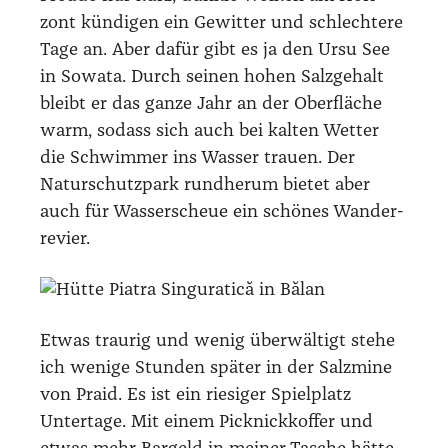
zont kün­di­gen ein Gewit­ter und schlech­te­re
Tage an. Aber dafür gibt es ja den Ursu See
in Sowa­ta. Durch sei­nen hohen Salz­ge­halt
bleibt er das gan­ze Jahr an der Ober­flä­che
warm, sodass sich auch bei kal­ten Wet­ter
die Schwim­mer ins Was­ser trau­en. Der
Natur­schutz­park rund­her­um bie­tet aber
auch für Was­ser­scheue ein schö­nes Wan­der­
re­vier.
Etwas trau­rig und wenig über­wäl­tigt ste­he
ich weni­ge Stun­den spä­ter in der Salz­mi­ne
von Praid. Es ist ein rie­si­ger Spiel­platz
Unter­ta­ge. Mit einem Pick­nick­kof­fer und