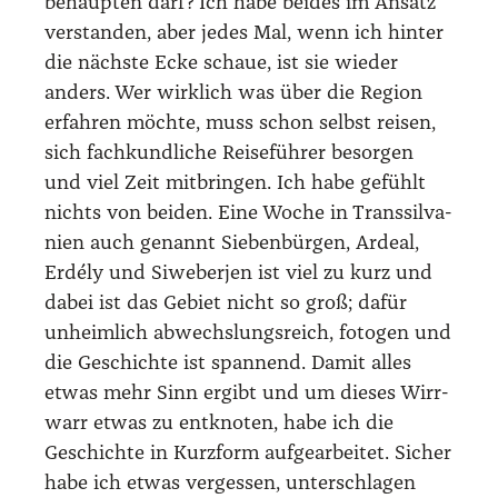
behaup­ten darf? Ich habe bei­des im Ansatz
ver­stan­den, aber jedes Mal, wenn ich hin­ter
die nächs­te Ecke schaue, ist sie wie­der
anders. Wer wirk­lich was über die Regi­on
erfah­ren möch­te, muss schon selbst rei­sen,
sich fach­kund­li­che Rei­se­füh­rer besor­gen
und viel Zeit mit­brin­gen. Ich habe gefühlt
nichts von bei­den. Eine Woche in Trans­sil­va­
ni­en auch genannt Sie­ben­bür­gen, Ardeal,
Erdé­ly und Siwe­ber­jen ist viel zu kurz und
dabei ist das Gebiet nicht so groß; dafür
unheim­lich abwechs­lungs­reich, foto­gen und
die Geschich­te ist span­nend. Damit alles
etwas mehr Sinn ergibt und um die­ses Wirr­
warr etwas zu ent­kno­ten, habe ich die
Geschich­te in Kurz­form auf­ge­ar­bei­tet. Sicher
habe ich etwas ver­ges­sen, unter­schla­gen