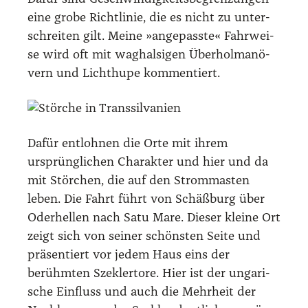
eine gro­be Richt­li­nie, die es nicht zu unter­
schrei­ten gilt. Mei­ne »ange­pass­te« Fahr­wei­
se wird oft mit wag­hal­si­gen Über­hol­ma­nö­
vern und Licht­hu­pe kom­men­tiert.
Dafür ent­loh­nen die Orte mit ihrem
ursprüng­li­chen Cha­rak­ter und hier und da
mit Stör­chen, die auf den Strom­mas­ten
leben. Die Fahrt führt von Schäß­burg über
Oder­hel­len nach Satu Mare. Die­ser klei­ne Ort
zeigt sich von sei­ner schöns­ten Sei­te und
prä­sen­tiert vor jedem Haus eins der
berühm­ten Sze­kler­to­re. Hier ist der unga­ri­
sche Ein­fluss und auch die Mehr­heit der