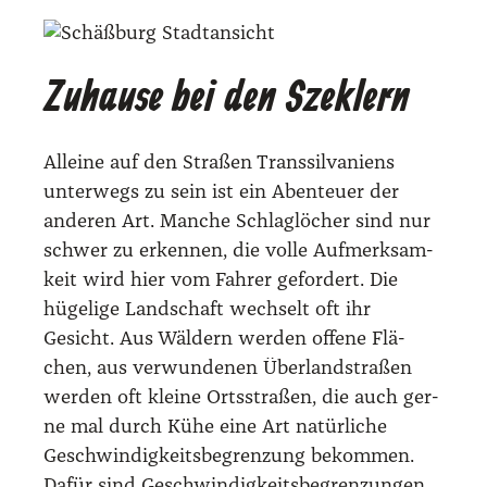
Zuhause bei den Szeklern
Allei­ne auf den Stra­ßen Trans­sil­va­ni­ens
unter­wegs zu sein ist ein Aben­teu­er der
ande­ren Art. Man­che Schlag­lö­cher sind nur
schwer zu erken­nen, die vol­le Auf­merk­sam­
keit wird hier vom Fah­rer gefor­dert. Die
hüge­li­ge Land­schaft wech­selt oft ihr
Gesicht. Aus Wäl­dern wer­den offe­ne Flä­
chen, aus ver­wun­de­nen Über­land­stra­ßen
wer­den oft klei­ne Orts­stra­ßen, die auch ger­
ne mal durch Kühe eine Art natür­li­che
Geschwin­dig­keits­be­gren­zung bekom­men.
Dafür sind Geschwin­dig­keits­be­gren­zun­gen