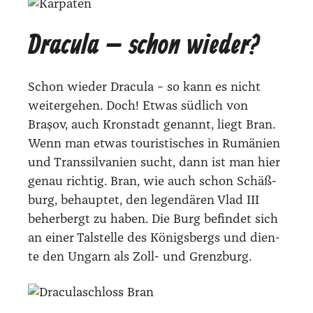
Dracula – schon wieder?
Schon wie­der Dra­cu­la – so kann es nicht
wei­ter­ge­hen. Doch! Etwas süd­lich von
Brașov, auch Kron­stadt genannt, liegt Bran.
Wenn man etwas tou­ris­ti­sches in Rumä­ni­en
und Trans­sil­va­ni­en sucht, dann ist man hier
genau rich­tig. Bran, wie auch schon Schäß­
burg, behaup­tet, den legen­dä­ren Vlad III
beher­bergt zu haben. Die Burg befin­det sich
an einer Tal­stel­le des Königs­bergs und dien­
te den Ungarn als Zoll- und Grenz­burg.