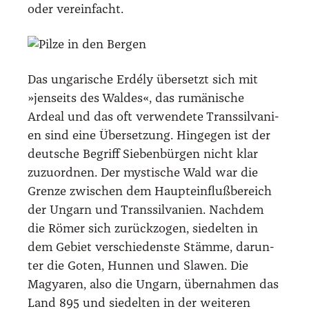
oder ver­ein­facht.
Das unga­ri­sche Erdé­ly über­setzt sich mit
»jen­seits des Wal­des«, das rumä­ni­sche
Ardeal und das oft ver­wen­de­te Trans­sil­va­ni­
en sind eine Über­set­zung. Hin­ge­gen ist der
deut­sche Begriff Sie­ben­bür­gen nicht klar
zuzu­ord­nen. Der mys­ti­sche Wald war die
Gren­ze zwi­schen dem Haupt­ein­fluß­be­reich
der Ungarn und Trans­sil­va­ni­en. Nach­dem
die Römer sich zurück­zo­gen, sie­del­ten in
dem Gebiet ver­schie­dens­te Stäm­me, dar­un­
ter die Goten, Hun­nen und Sla­wen. Die
Magya­ren, also die Ungarn, über­nah­men das
Land 895 und sie­del­ten in der wei­te­ren