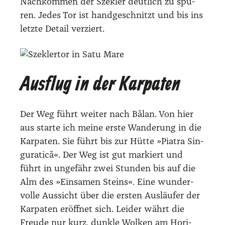
Nach­kom­men der Sze­kler deut­lich zu spü­
ren. Jedes Tor ist hand­ge­schnitzt und bis ins
letz­te Detail ver­ziert.
Ausflug in der Karpaten
Der Weg führt wei­ter nach Bălan. Von hier
aus star­te ich mei­ne ers­te Wan­de­rung in die
Kar­pa­ten. Sie führt bis zur Hüt­te »Pia­tra Sin­
gu­ra­tică«. Der Weg ist gut mar­kiert und
führt in unge­fähr zwei Stun­den bis auf die
Alm des »Ein­sa­men Steins«. Eine wun­der­
vol­le Aus­sicht über die ers­ten Aus­läu­fer der
Kar­pa­ten eröff­net sich. Lei­der währt die
Freu­de nur kurz, dunk­le Wol­ken am Hori­