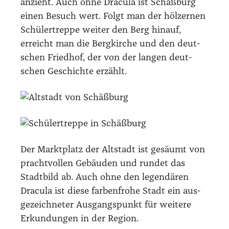
anzieht. Auch ohne Dra­cu­la ist Schäß­burg
einen Besuch wert. Folgt man der höl­zer­nen
Schü­ler­trep­pe wei­ter den Berg hin­auf,
erreicht man die Berg­kir­che und den deut­
schen Fried­hof, der von der lan­gen deut­
schen Geschich­te erzählt.
Der Markt­platz der Alt­stadt ist gesäumt von
pracht­vol­len Gebäu­den und run­det das
Stadt­bild ab. Auch ohne den legen­dä­ren
Dra­cu­la ist die­se far­ben­fro­he Stadt ein aus­
ge­zeich­ne­ter Aus­gangs­punkt für wei­te­re
Erkun­dun­gen in der Regi­on.