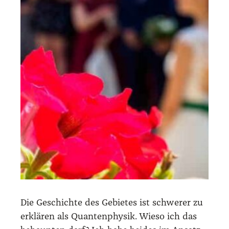
Die Geschich­te des Gebie­tes ist schwe­rer zu
erklä­ren als Quan­ten­phy­sik. Wie­so ich das