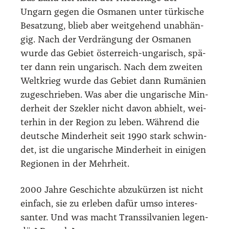
Ungarn gegen die Osma­nen unter tür­ki­sche
Besat­zung, blieb aber weit­ge­hend unab­hän­
gig. Nach der Ver­drän­gung der Osma­nen
wur­de das Gebiet öster­reich-unga­risch, spä­
ter dann rein unga­risch. Nach dem zwei­ten
Welt­krieg wur­de das Gebiet dann Rumä­ni­en
zuge­schrie­ben. Was aber die unga­ri­sche Min­
der­heit der Sze­kler nicht davon abhielt, wei­
ter­hin in der Regi­on zu leben. Wäh­rend die
deut­sche Min­der­heit seit 1990 stark schwin­
det, ist die unga­ri­sche Min­der­heit in eini­gen
Regio­nen in der Mehr­heit.
2000 Jah­re Geschich­te abzu­kür­zen ist nicht
ein­fach, sie zu erle­ben dafür umso inter­es­
san­ter. Und was macht Trans­sil­va­ni­en legen­