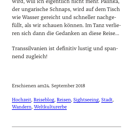
wird, will ich eigent­lich nicht mehr. Palin­ka,
der unga­ri­sche Schnaps, wird auf dem Tisch
wie Was­ser gereicht und schnel­ler nach­ge­
füllt, als wir schau­en kön­nen. Im Tanz ver­lie­
ren sich dann die Gedan­ken an die­se Rei­se…
Trans­sil­va­ni­en ist defi­ni­tiv lus­tig und span­
nend zugleich!
Erschienen am
24. September 2018
Hochzeit
, 
Reiseblog
, 
Reisen
, 
Sightseeing
, 
Stadt
, 
Wandern
, 
Weltkulturerbe