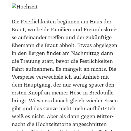
Die Fei­er­lich­kei­ten begin­nen am Haus der
Braut, wo bei­de Fami­li­en und Freun­des­krei­
se auf­ein­an­der tref­fen und der zukünf­ti­ge
Ehe­mann die Braut abholt. Etwas abge­le­gen
in den Ber­gen fin­det am Nach­mit­tag dann
die Trau­ung statt, bevor die Fest­lich­kei­ten
Fahrt auf­neh­men. Es man­gelt an nichts. Die
Vor­spei­se ver­wechs­le ich auf Anhieb mit
dem Haupt­gang, der nur wenig spä­ter den
ers­ten Knopf an mei­ner Hose in Bre­douil­le
bringt. Wie­so es danach gleich wie­der Essen
gibt und das Gan­ze nicht mehr auf­hört? Ich
weiß es nicht. Aber als dann gegen Mit­ter­
nacht die Hoch­zeits­tor­te ange­schnit­ten