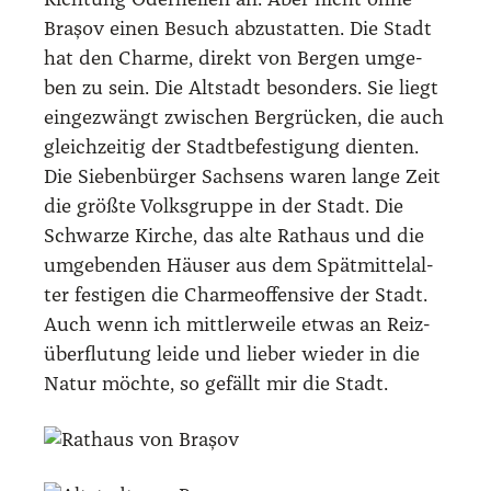
Rich­tung Oder­hel­len an. Aber nicht ohne
Brașov einen Besuch abzu­stat­ten. Die Stadt
hat den Charme, direkt von Ber­gen umge­
ben zu sein. Die Alt­stadt beson­ders. Sie liegt
ein­ge­zwängt zwi­schen Berg­rü­cken, die auch
gleich­zei­tig der Stadt­be­fes­ti­gung dien­ten.
Die Sie­ben­bür­ger Sach­sens waren lan­ge Zeit
die größ­te Volks­grup­pe in der Stadt. Die
Schwar­ze Kir­che, das alte Rat­haus und die
umge­ben­den Häu­ser aus dem Spät­mit­tel­al­
ter fes­ti­gen die Charme­of­fen­si­ve der Stadt.
Auch wenn ich mitt­ler­wei­le etwas an Reiz­
über­flu­tung lei­de und lie­ber wie­der in die
Natur möch­te, so gefällt mir die Stadt.