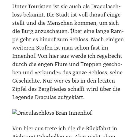
Unter Tou­ris­ten ist sie auch als Dra­cu­lasch­
loss bekannt. Die Stadt ist voll dar­auf ein­ge­
stellt und die Men­schen kom­men, um sich
die Burg anzu­schau­en. Über eine lan­ge Ram­
pe geht es hin­auf zum Schloss. Nach eini­gen
wei­te­ren Stu­fen ist man schon fast im
Innen­hof. Von hier aus wer­de ich regel­recht
durch die engen Flu­re und Trep­pen gescho­
ben und »erkun­de« das gan­ze Schloss, sei­ne
Geschich­te. Nur wer es bis in den letz­ten
Zip­fel des Berg­frie­des schafft wird über die
Legen­de Dra­cu­las auf­ge­klärt.
Von hier aus tre­te ich die die Rück­fahrt in