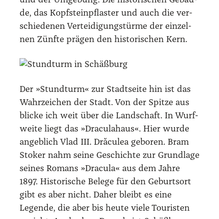
und der Umge­bung. Die his­to­ri­schen Gebäu­
de, das Kopf­stein­pflas­ter und auch die ver­
schie­de­nen Ver­tei­di­gungs­tür­me der ein­zel­
nen Zünf­te prä­gen den his­to­ri­schen Kern.
Der »Stund­turm« zur Stadt­sei­te hin ist das
Wahr­zei­chen der Stadt. Von der Spit­ze aus
bli­cke ich weit über die Land­schaft. In Wurf­
wei­te liegt das »Dra­cu­la­haus«. Hier wur­de
angeb­lich Vlad III. Dră­cu­lea gebo­ren. Bram
Sto­ker nahm sei­ne Geschich­te zur Grund­la­ge
sei­nes Romans »Dra­cu­la« aus dem Jah­re
1897. His­to­ri­sche Bele­ge für den Geburts­ort
gibt es aber nicht. Daher bleibt es eine
Legen­de, die aber bis heu­te vie­le Tou­ris­ten