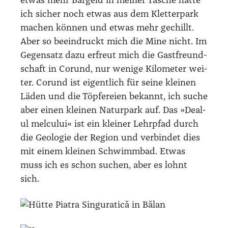
etwas mehr Bar­geld in mei­ner Tasche hät­te
ich sicher noch etwas aus dem Klet­ter­park
machen kön­nen und etwas mehr gechillt.
Aber so beein­druckt mich die Mine nicht. Im
Gegen­satz dazu erfreut mich die Gast­freund­
schaft in Cor­und, nur weni­ge Kilo­me­ter wei­
ter. Cor­und ist eigent­lich für sei­ne klei­nen
Läden und die Töp­fe­rei­en bekannt, ich suche
aber einen klei­nen Natur­park auf. Das »Deal­
ul mel­cu­lui« ist ein klei­ner Lehr­pfad durch
die Geo­lo­gie der Regi­on und ver­bin­det dies
mit einem klei­nen Schwimm­bad. Etwas
muss ich es schon suchen, aber es lohnt
sich.