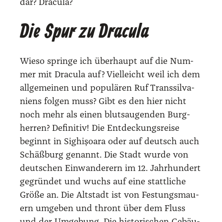
där? Dra­cu­la?
Die Spur zu Dracula
Wie­so sprin­ge ich über­haupt auf die Num­
mer mit Dra­cu­la auf? Viel­leicht weil ich dem
all­ge­mei­nen und popu­lä­ren Ruf Trans­sil­va­
ni­ens fol­gen muss? Gibt es den hier nicht
noch mehr als einen blut­saugen­den Burg­
her­ren? Defi­ni­tiv! Die Ent­de­ckungs­rei­se
beginnt in Sig­hișo­ara oder auf deutsch auch
Schäß­burg genannt. Die Stadt wur­de von
deut­schen Ein­wan­de­rern im 12. Jahr­hun­dert
gegrün­det und wuchs auf eine statt­li­che
Grö­ße an. Die Alt­stadt ist von Fes­tungs­mau­
ern umge­ben und thront über dem Fluss