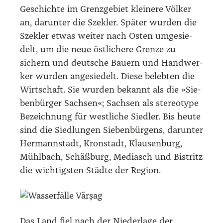
Geschich­te im Grenz­ge­biet klei­ne­re Völ­ker
an, dar­un­ter die Sze­kler. Spä­ter wur­den die
Sze­kler etwas wei­ter nach Osten umge­sie­
delt, um die neue öst­li­che­re Gren­ze zu
sichern und deut­sche Bau­ern und Hand­wer­
ker wur­den ange­sie­delt. Die­se beleb­ten die
Wirt­schaft. Sie wur­den bekannt als die »Sie­
ben­bür­ger Sach­sen«; Sach­sen als ste­reo­ty­pe
Bezeich­nung für west­li­che Sied­ler. Bis heu­te
sind die Sied­lun­gen Sie­ben­bür­gens, dar­un­ter
Her­mann­stadt, Kron­stadt, Klau­sen­burg,
Mühl­bach, Schäß­burg, Media­sch und Bis­tritz
die wich­tigs­ten Städ­te der Regi­on.
Das Land fiel nach der Nie­der­la­ge der