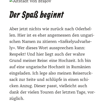
Der Spaß beginnt
Aber jetzt nichts wie zurück nach Oder­hel­
len. Hier ist es eher ange­mes­sen den unga­ri­
schen Namen zu zitie­ren »Szé­ke­lyud­var­he­
ly«. Wer die­ses Wort aus­spre­chen kann:
Respekt! Und hier liegt auch der wah­re
Grund mei­ner Rei­se: eine Hoch­zeit. Ich bin
auf eine unga­ri­sche Hoch­zeit in Rumä­ni­en
ein­ge­la­den. Ich lege also mei­nen Rei­se­ruck­
sack zur Sei­te und schlüp­fe in einen schi­
cken Anzug. Die­ser passt, viel­leicht auch
dank der vie­len Tou­ren der letz­ten Tage, vor­
züg­lich.