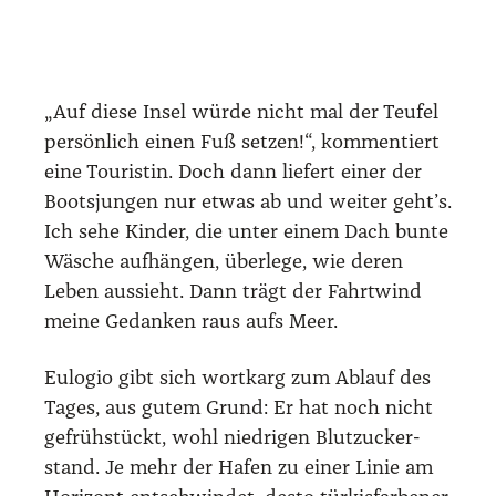
Isla Per­ro Chi­co ist unser ers­ter Stopp, die
Klei­ne-Hund-Insel. Klei­ne Hun­de gibt es kei­
ne, dafür umso mehr Pal­men, an denen Ein­