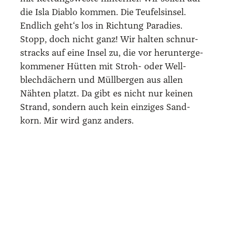
trans­pa­ren­te Blu­se auf einen BH. Drau­ßen
ler­ne ich zwei Mädels ken­nen, die bereits
seit einem Tag auf der Insel sind, Sabi­ne aus
der Schweiz und Lin­ny aus Aus­tra­li­en. Sie
freu­en sich über mich, den Neu­zu­gang, denn
außer ihnen bei­den sei sonst kein Aus­län­der
mehr auf der Insel. Kein Wun­der – es ist Mit­
te Okto­ber und noch Regen­zeit.