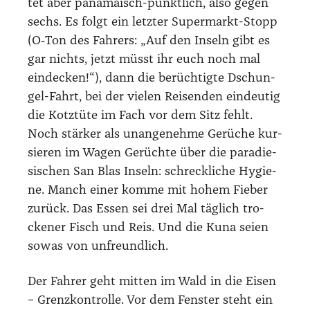
Aber am Grenz­pos­ten hat­te man wohl noch
kei­ne Zeit, sie in den ver­gan­ge­nen Jah­ren
aus­zu­wech­seln. Ein dun­kel­häu­ti­ger Mann
mit brei­tem Gesicht stiert in den Wagen.
„Pas­a­por­te!“ Wir gehor­chen, die Päs­se ver­
schwin­den. Und kom­men zurück. All­ge­mei­
nes Auf­at­men. Danach dau­ert es nicht mehr
lan­ge und der Dschun­gel spuckt unse­ren
Jeep am Hafen von Car­ti aus. Doch das kari­
bi­sche Meer liegt eher bräun­lich trüb als
post­kar­ten­blau vor uns. Ich stei­ge aus und
erge­be mich mei­nem Schick­sal.