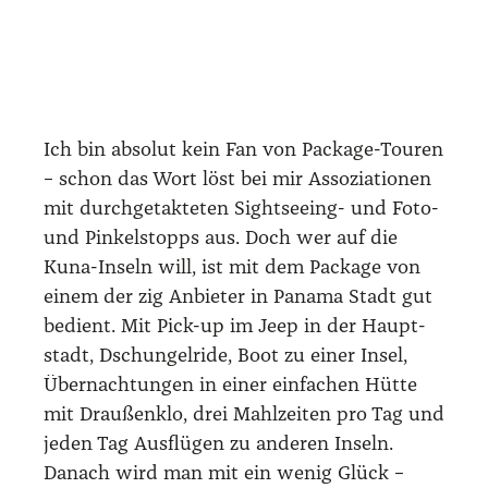
abso­lu­ter Abge­schie­den­heit fas­zi­niert mich.
Ich buche vier Tage, drei Näch­te, für 300
Euro. Will man allein zu den San Blas auf­bre­
chen, fin­det man auch Unter­künf­te, doch
um den Trans­port an Land muss man sich
oft allei­ne küm­mern und auch für Tou­ren zu
wei­te­ren der 365 Insel­chen, von denen nur
49 bewohnt sind, ordent­lich drauf­zah­len.
Die Jeep-Fahrt ab Pana­ma Stadt soll eigent­
lich um fünf Uhr in der Früh los­ge­hen, star­
tet aber pana­ma­isch-pünkt­lich, also gegen
sechs. Es folgt ein letz­ter Super­markt-Stopp
(O‑Ton des Fah­rers: „Auf den Inseln gibt es
gar nichts, jetzt müsst ihr euch noch mal
ein­de­cken!“), dann die berüch­tig­te Dschun­
gel-Fahrt, bei der vie­len Rei­sen­den ein­deu­tig