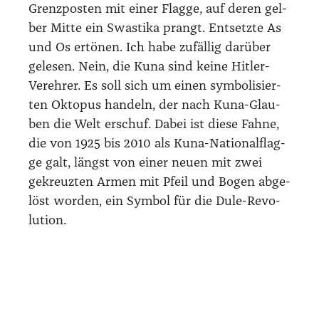
Raus zur Teu­fels­in­sel
Noch immer weiß ich nicht, auf wel­cher
Insel ich stran­den wer­de. Das ent­schei­den
die Kuna unter sich – Besu­cher wer­den fair
auf all die Inseln ver­teilt, die über tou­ris­ti­
sche Infra­struk­tur ver­fü­gen, damit alle
etwas vom Geld der Bleich­ge­sich­ter abbe­
kom­men. In Car­ti erwar­tet uns ein etwa 50-
jäh­ri­ger Kuna, der aus­sieht, als lebe er von
Piz­za und Ham­bur­gern. Eulo­gio. Er und die
Boots­füh­rer spre­chen sich schnell auf Kuna
ab, und schon wer­den Kof­fer und Ruck­sä­cke
in ein Boot ver­frach­tet und wir aus­ge­stat­tet
mit Ret­tungs­wes­te hin­ter­her. Wir sol­len auf