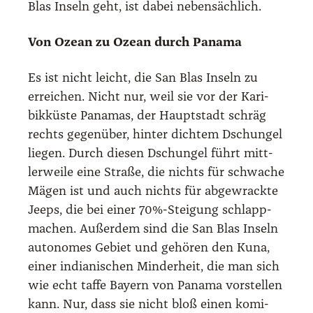
Blas Inseln geht, ist dabei neben­säch­lich.
Von Oze­an zu Oze­an durch Pana­ma
Es ist nicht leicht, die San Blas Inseln zu
errei­chen. Nicht nur, weil sie vor der Kari­
bik­küs­te Pana­mas, der Haupt­stadt schräg
rechts gegen­über, hin­ter dich­tem Dschun­gel
lie­gen. Durch die­sen Dschun­gel führt mitt­
ler­wei­le eine Stra­ße, die nichts für schwa­che
Mägen ist und auch nichts für abge­wrack­te
Jeeps, die bei einer 70%-Steigung schlapp­
ma­chen. Außer­dem sind die San Blas Inseln
auto­no­mes Gebiet und gehö­ren den Kuna,
einer india­ni­schen Min­der­heit, die man sich
wie echt taf­fe Bay­ern von Pana­ma vor­stel­len
kann. Nur, dass sie nicht bloß einen komi­