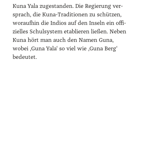
Kuna Yala zuge­stan­den. Die Regie­rung ver­
sprach, die Kuna-Tra­di­tio­nen zu schüt­zen,
wor­auf­hin die Indi­os auf den Inseln ein offi­
zi­el­les Schul­sys­tem eta­blie­ren lie­ßen. Neben
Kuna hört man auch den Namen Guna,
wobei ‚Guna Yala‘ so viel wie ‚Guna Berg‘
bedeu­tet.
Ich bin abso­lut kein Fan von Packa­ge-Tou­ren
– schon das Wort löst bei mir Asso­zia­tio­nen
mit durch­ge­tak­te­ten Sight­see­ing- und Foto-
und Pin­kel­stopps aus. Doch wer auf die
Kuna-Inseln will, ist mit dem Packa­ge von
einem der zig Anbie­ter in Pana­ma Stadt gut
bedient. Mit Pick-up im Jeep in der Haupt­