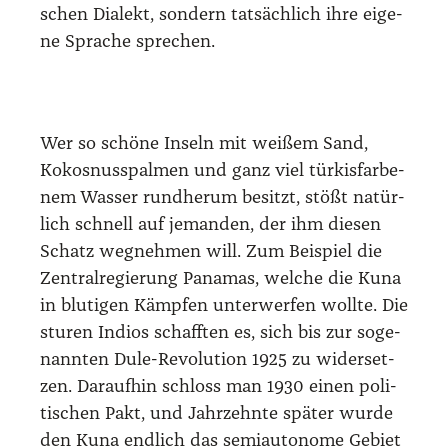
schen Dia­lekt, son­dern tat­säch­lich ihre eige­
ne Spra­che spre­chen.
Wer so schö­ne Inseln mit wei­ßem Sand,
Kokos­nuss­pal­men und ganz viel tür­kis­far­be­
nem Was­ser rund­her­um besitzt, stößt natür­
lich schnell auf jeman­den, der ihm die­sen
Schatz weg­neh­men will. Zum Bei­spiel die
Zen­tral­re­gie­rung Pana­mas, wel­che die Kuna
in blu­ti­gen Kämp­fen unter­wer­fen woll­te. Die
stu­ren Indi­os schaff­ten es, sich bis zur soge­
nann­ten Dule-Revo­lu­ti­on 1925 zu wider­set­
zen. Dar­auf­hin schloss man 1930 einen poli­
ti­schen Pakt, und Jahr­zehn­te spä­ter wur­de
den Kuna end­lich das semi­au­to­no­me Gebiet