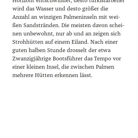
hei­mi­sche rauf und run­ter klet­tern, um
Kokos­nüs­se zu pflü­cken.