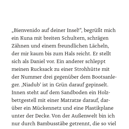
Was­ser spa­zie­ren kann. Schon nach weni­gen
Stun­den habe ich die Kon­trol­le ver­lo­ren, wie
vie­le San Blas Inseln ich bereits besucht
habe.