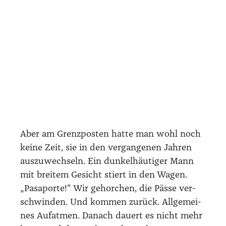
Boots­jun­gen nur etwas ab und wei­ter geht’s.
Ich sehe Kin­der, die unter einem Dach bun­te
Wäsche auf­hän­gen, über­le­ge, wie deren
Leben aus­sieht. Dann trägt der Fahrt­wind
mei­ne Gedan­ken raus aufs Meer.
Eulo­gio gibt sich wort­karg zum Ablauf des
Tages, aus gutem Grund: Er hat noch nicht
gefrüh­stückt, wohl nied­ri­gen Blut­zu­cker­
stand. Je mehr der Hafen zu einer Linie am
Hori­zont ent­schwin­det, des­to tür­kis­far­be­ner
wird das Was­ser und des­to grö­ßer die
Anzahl an win­zi­gen Pal­men­in­seln mit wei­
ßen Sand­strän­den. Die meis­ten davon schei­
nen unbe­wohnt, nur ab und an zei­gen sich
Stroh­hüt­ten auf einem Eiland. Nach einer
guten hal­ben Stun­de dros­selt der etwa