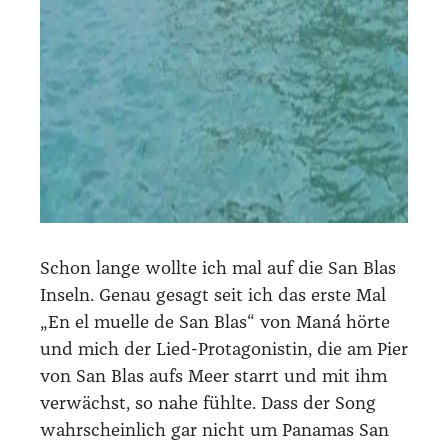
Schon lan­ge woll­te ich mal auf die San Blas
Inseln. Genau gesagt seit ich das ers­te Mal
„En el muel­le de San Blas“ von Maná hör­te
und mich der Lied-Prot­ago­nis­tin, die am Pier
von San Blas aufs Meer starrt und mit ihm
ver­wächst, so nahe fühl­te. Dass der Song
wahr­schein­lich gar nicht um Pana­mas San