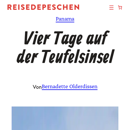
Zum
Inhalt
Panama
springen
Vier Tage auf
der Teufelsinsel
Von
Bernadette Olderdissen