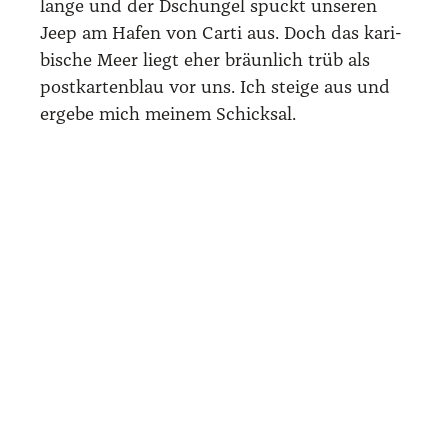
Zwan­zig­jäh­ri­ge Boots­füh­rer das Tem­po vor
einer klei­nen Insel, die zwi­schen Pal­men
meh­re­re Hüt­ten erken­nen lässt.