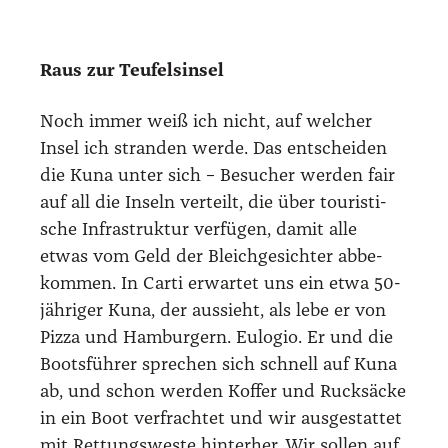
„Bien­ve­ni­do auf dei­ner Insel!“, begrüßt mich
ein Kuna mit brei­ten Schul­tern, schrä­gen
Zäh­nen und einem freund­li­chen Lächeln,
der mir kaum bis zum Hals reicht. Er stellt
sich als Dani­el vor. Ein ande­rer schleppt
mei­nen Ruck­sack zu einer Stroh­hüt­te mit
der Num­mer drei gegen­über dem Boots­an­le­
ger. ‚Nia­dub‘ ist in Grün dar­auf gepin­selt.
Innen steht auf dem Sand­bo­den ein Holz­
bett­ge­stell mit einer Matrat­ze dar­auf, dar­
über ein Mücken­netz und eine Plas­tik­pla­ne
unter der Decke. Von der Außen­welt bin ich
nur durch Bam­bus­stä­be getrennt, die so viel
Sicht­bar­keit ins Inne­re gewäh­ren wie eine