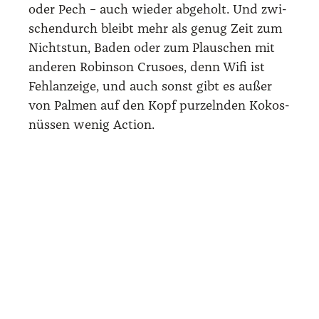
die Kotz­tü­te im Fach vor dem Sitz fehlt.
Noch stär­ker als unan­ge­neh­me Gerü­che kur­
sie­ren im Wagen Gerüch­te über die para­die­
si­schen San Blas Inseln: schreck­li­che Hygie­
ne. Manch einer kom­me mit hohem Fie­ber
zurück. Das Essen sei drei Mal täg­lich tro­
cke­ner Fisch und Reis. Und die Kuna sei­en
sowas von unfreund­lich.
Der Fah­rer geht mit­ten im Wald in die Eisen
– Grenz­kon­trol­le. Vor dem Fens­ter steht ein
Grenz­pos­ten mit einer Flag­ge, auf deren gel­
ber Mit­te ein Swas­tika prangt. Ent­setz­te As
und Os ertö­nen. Ich habe zufäl­lig dar­über
gele­sen. Nein, die Kuna sind kei­ne Hit­ler-
Ver­eh­rer. Es soll sich um einen sym­bo­li­sier­
ten Okto­pus han­deln, der nach Kuna-Glau­