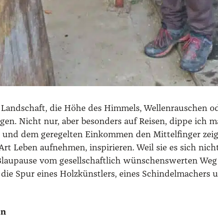
Land­schaft, die Höhe des Him­mels, Wel­len­rau­schen oder
n­gen. Nicht nur, aber beson­ders auf Rei­sen, dippe ich 
und dem gere­gel­ten Ein­kom­men den Mit­tel­fin­ger zei
 Art Leben auf­neh­men, inspi­rie­ren. Weil sie es sich n
au­pau­se vom gesell­schaft­lich wün­schens­wer­ten Weg g
ie Spur eines Holz­künst­lers, eines Schin­del­ma­chers 
en