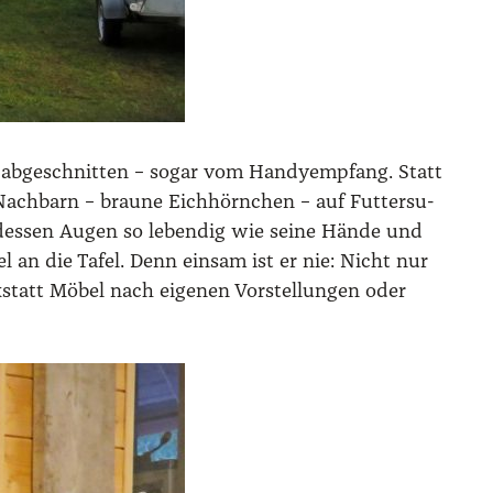
m abge­schnit­ten – sogar vom Han­dy­emp­fang. Statt
ach­barn – brau­ne Eich­hörn­chen – auf Fut­ter­su­
, des­sen Augen so leben­dig wie sei­ne Hän­de und
 an die Tafel. Denn ein­sam ist er nie: Nicht nur
­statt Möbel nach eige­nen Vor­stel­lun­gen oder