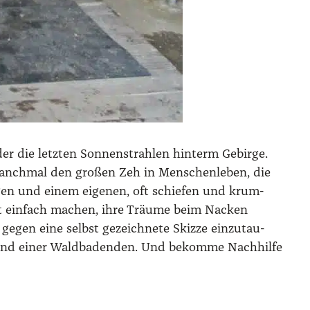
 die letz­ten Son­nen­strah­len hin­term Gebir­ge.
manch­mal den gro­ßen Zeh in Men­schen­le­ben, die
­gen und einem eige­nen, oft schie­fen und krum­
icht ein­fach machen, ihre Träu­me beim Nacken
egen eine selbst gezeich­ne­te Skiz­ze ein­zu­tau­
und einer Wald­ba­den­den. Und bekom­me Nach­hil­fe