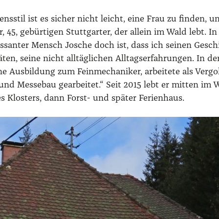
ens­stil ist es sicher nicht leicht, eine Frau zu fin­den, 
45, gebür­ti­gen Stutt­gar­ter, der allein im Wald lebt. I
es­san­ter Mensch Josche doch ist, dass ich sei­nen Geschi
­ten, sei­ne nicht all­täg­li­chen All­tags­er­fah­run­gen. I
e Aus­bil­dung zum Fein­me­cha­ni­ker, arbei­te­te als Ver­g
 und Mes­se­bau gear­bei­tet.“ Seit 2015 lebt er mit­ten 
s Klos­ters, dann Forst- und spä­ter Feri­en­haus.