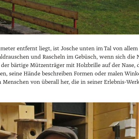
­me­ter ent­fernt liegt, ist Josche unten im Tal von alle
, Wald­rau­schen und Rascheln im Gebüsch, wenn sich die N
er bär­ti­ge Müt­zen­trä­ger mit Holz­bril­le auf der Nase
n, sei­ne Hän­de beschrei­ben For­men oder malen Win­kel
Men­schen von über­all her, die in sei­ner Erleb­nis-Werk