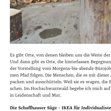
Es gibt Orte, von denen blei­ben uns die Wei­te der 
Und dann gibt es Orte, die hin­ter­las­sen Begeg­nu
der Vor­stel­lung vom Mor­gens-bis-abends-Büro­job 
men Pfad fol­gen. Die Men­schen, die es mit die­ser
packen und aus­schüt­teln. Weil sie es wagen, die Bl
schen. Im Hoch­schwarz­wald bege­be ich mich auf d
in Lei­den­schaft und Mut.
Die Schaff­hau­ser Säge – IKEA für Indi­vi­dua­lis­t