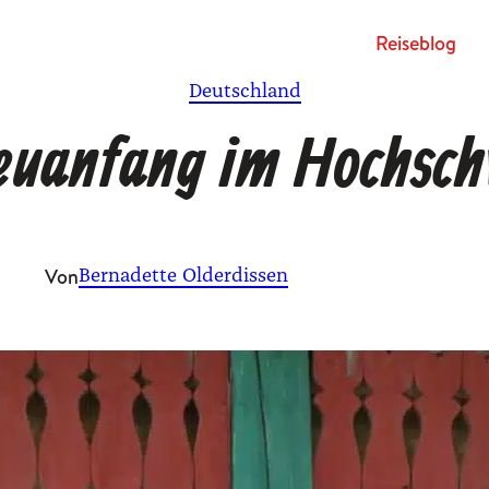
Rei­se­blog
Deutschland
Neuanfang im Hochsc
Von
Bernadette Olderdissen