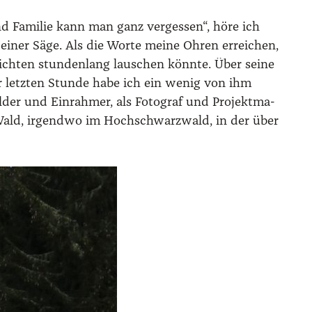
und Fami­lie kann man ganz ver­ges­sen“, höre ich
n einer Säge. Als die Wor­te mei­ne Ohren errei­chen,
ch­ten stun­den­lang lau­schen könn­te. Über sei­ne
n der letz­ten Stun­de habe ich ein wenig von ihm
ol­der und Ein­rah­mer, als Foto­graf und Pro­jekt­ma­
im Wald, irgend­wo im Hoch­schwarz­wald, in der über