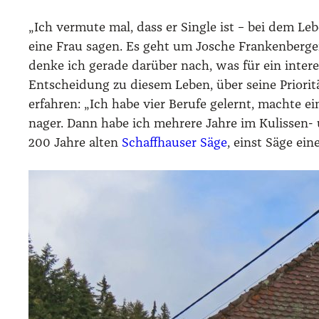
„Ich ver­mu­te mal, dass er Sin­gle ist – bei dem Leb
eine Frau sagen. Es geht um Josche Fran­ken­ber­ger, 
den­ke ich gera­de dar­über nach, was für ein inter­
Ent­schei­dung zu die­sem Leben, über sei­ne Prio­ri­tä
erfah­ren: „Ich habe vier Beru­fe gelernt, mach­te ein
na­ger. Dann habe ich meh­re­re Jah­re im Kulis­sen-
200 Jah­re alten
Schaff­hau­ser Säge
, einst Säge eine