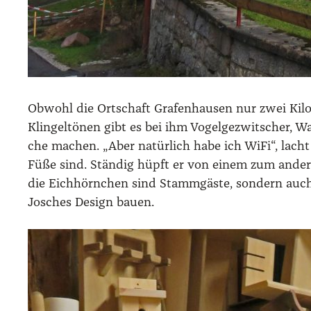
Obwohl die Ort­schaft Gra­fen­hau­sen nur zwei Kilo
Klin­gel­tö­nen gibt es bei ihm Vogel­ge­zwit­scher
che machen. „Aber natür­lich habe ich WiFi“, lacht d
Füße sind. Stän­dig hüpft er von einem zum ande­re
die Eich­hörn­chen sind Stamm­gäs­te, son­dern auch 
Josches Design bau­en.